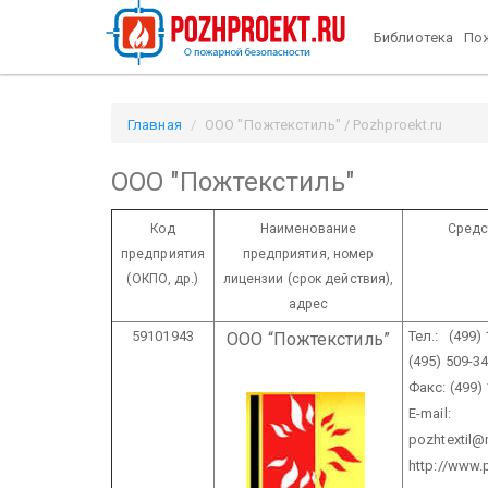
Библиотека
Пож
Главная
ООО "Пожтекстиль" / Pozhproekt.ru
ООО "Пожтекстиль"
Код
Наименование
Средс
предприятия
предприятия,
номер
(ОКПО, др.)
лицензии
(срок действия),
адрес
59101943
Тел.: (499)
ООО “Пожтекстиль”
(495) 509-3
Факс: (499)
E-mail:
pozhtextil@
http://www.p