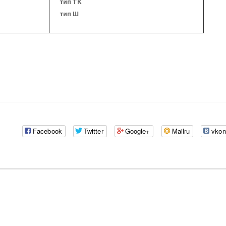
тип ТК
тип Ш
Facebook
Twitter
Google+
Mailru
vkon