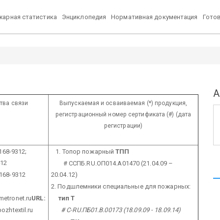
арная статистика
Энциклопедия
Нормативная документация
Гото
А
тва связи
Выпускаемая и осваиваемая (*) продукция,
регистрационный номер сертификата (#)
(дата
регистрации)
 168-9312;
1. Топор пожарный
ТПП
412
# ССПБ.RU.ОП014.А01470 (21.04.09 –
 168-9312
20.04.12)
2. Подшлемники специальные для пожарных:
metronet.ru
URL:
тип Т
ozhtextil.ru
# C-RU.ПБ01.В.00173 (18.09.09 - 18.09.14)