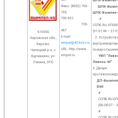
ШПК-Вымпел-
Факс: (8332) 703-
ШПК-Вымпел
165,
ШПК-Вымпел-
703-937,
#
703-
ССПБ.RU.ОП002
467
(31.01.06 – 27.0
613000,
E-mail:
2. Устройств
Кировская обл.,
vimpel@45.kirov.ru
внутриквартир
Кирово-
URL:
http://www.
пожаротушени
Чепецкий р-н,
с.
vimpel.ru
УВП “Ливен
Бурмакино, ул.
Ливень-М”
Ленина, ОПС
3. Двери
противопожар
ДП-Вымпел-
EI60
#
ССПБ.RU.
ОП
(06.08.07 – 3
#
ССПБ.RU.
ОП