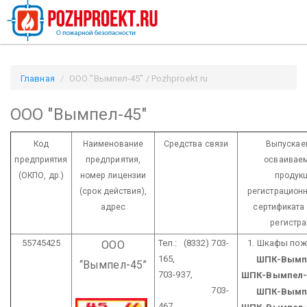
Главная
ООО "Вымпел-45" / Pozhproekt.ru
ООО "Вымпел-45"
Код
Наименование
Средства связи
Выпускае
предприятия
предприятия,
осваиваем
(ОКПО, др.)
номер лицензии
продукц
(срок действия),
регистрацион
адрес
сертификата 
регистра
55745425
Тел.: (8332) 703-
1. Шкафы пож
ООО
165,
ШПК-Вымпе
“Вымпел-45”
703-937,
ШПК-Вымпел-
703-
ШПК-Вымпел
467