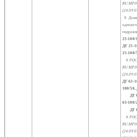
RU.МР0
(24.09.0
9. Дом
одношт
гидравл
25-100/
ДГ 25-1
25-100/
# РО
RU.МР0
(24.09.0
ДГ 63-1
100/50,
ДГ 63-
63-100/
ДГ 63
# РО
RU.МР0
(24.09.0