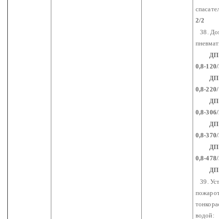
спасат
2/2
38. До
пневмат
ДП 
0,8-120/
ДП 0,
0,8-220/
ДП 0,
0,8-306/
ДП 0,
0,8-370/
ДП 0,
0,8-478/
ДП 0,
39. Уст
пожаро
тонкор
водой: