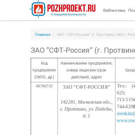
Библиотека
Пож
Главная
ЗАО “СФТ-Россия” (г. Протвино, МО) / Poz
ЗАО “СФТ-Россия” (г. Протвин
Код
Наименование предприятия,
предприятия
номер лицензии
(срок
Сред
(ОКПО, др.)
действия), адрес
Тел.: (
48796735
ЗАО “СФТ-РОССИЯ”
625;
713-515
142281, Московская обл.,
744-629
г. Протвино, ул. Победы,
sorokin@
д. 1
www.rost