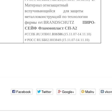
Материал огнезащитный
вспучивающийся
для защиты
металлоконструкций по технологии
фирмы svt BRANDSCHUTZ
ПИРО-
СЕЙФ Фламмопласт СП-А2
#ССПБ.RU.УП001.
B06586
(15.11.07-14.11.10)
# РОСС RU.ББ02.H03849 (15.11.07-14.11.10)
Facebook
Twitter
Google+
Mailru
vkon