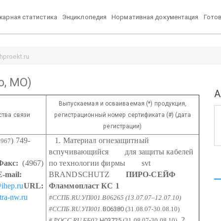
арная статистика
Энциклопедия
Нормативная документация
Гото
hproekt.ru
о, МО)
А
Выпускаемая и осваиваемая (*) продукция,
ства связи
регистрационный номер сертификата (#) (дата
регистрации)
) 749-
1. Материал огнезащитный
4967
вспучивающийся
для защиты кабелей
Факс:
(4967)
по технологии фирмы
svt
E-mail:
BRANDSCHUTZ
ПИРО-СЕЙФ
ihep.ru
URL:
Фламмопласт КС 1
ra-nw.ru
#ССПБ.RU.УП001.В06265 (
13.07.07–12.07.10
)
#ССПБ.RU.УП001.
B06380
(31.08.07-30.08.10)
2.
# РОСС RU.ББ02.
H03725
(31.08.07-30.08.10)