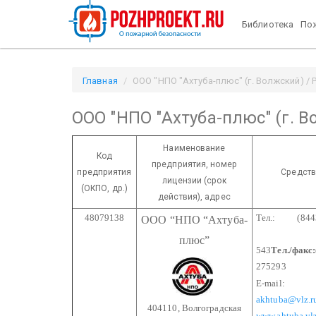
Библиотека
Пож
Главная
ООО "НПО "Ахтуба-плюс" (г. Волжский) / P
ООО "НПО "Ахтуба-плюс" (г. В
Наименование
Код
предприятия,
номер
предприятия
Средств
лицензии
(срок
(ОКПО, др.)
действия), адрес
48079138
Тел.: (8443
ООО “НПО
“Ахтуба-
22
плюс”
543
Тел./факс:
275293
E-mail:
akhtuba@vlz.r
404110, Волгоградская
www.
ahtuba.vl