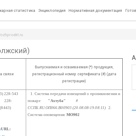
арная статистика
Энциклопедия
Нормативная документация
Гото
ozhproekt.ru
олжский)
А
Выпускаемая и осваиваемая (*) продукция,
а связи
регистрационный номер сертификата (#) (дата
регистрации)
) 228-543
1. Система передачи извещений о проникновении и
8-
пожаре
"Ахтуба"
#
(8443)
ССПБ.RU.ОП066.В00903 (20.08.08-19.08.11)
2.
Система оповещения
МО902
u
URL:
z.ru