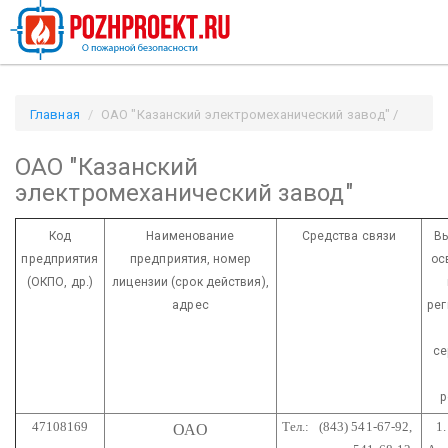
Главная
ОАО "Казанский электромеханический завод" /
Pozhproekt.ru
ОАО "Казанский
электромеханический завод"
Код
Наименование
Средства связи
Вы
предприятия
предприятия,
номер
ос
(ОКПО, др.)
лицензии
(срок действия),
адрес
ре
се
р
47108169
Тел.: (843) 541-67-92,
1.
ОАО