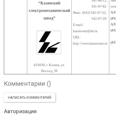
541-68-12,
Авт
“Казанский
541-67-82
по
электромеханический
АЛ-
Факс: (843) 542-07-32,
завод”
(43
542-07-28
АЛ-
E-mail:
(43
kazanemz@mi.ru
АЛ
URL:
(43
http://www.kazanemz.ru
420039, г. Казань, ул.
Восход, 39
Комментарии (
)
НАПИСАТЬ КОММЕНТАРИЙ
Авторизация