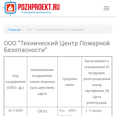
Toggl
naviga
Главная
ООО "Технический Центр Пожарной
Безопасности" / Pozhproekt.ru
ООО "Технический Центр Пожарной
Безопасности"
Выпускаемая и
осваиваемая (*)
Наименование
продукция,
Код
предприятия,
Средства
регистрационный
предприятия
номер лицензии
связи
номер
(ОКПО, др.)
(срок действия),
сертификата (#)
адрес
(дата
регистрации)
42712884
Тел.: (495)
1. Станция
ООО