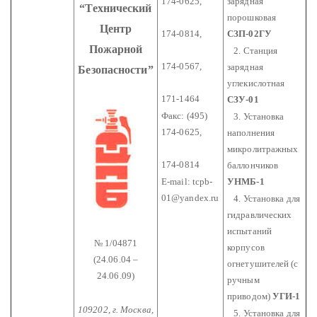
174-0625,
зарядная
“Технический
порошковая
Центр
174-0814,
СЗП-02ГУ
Пожарной
2. Станция
174-0567,
зарядная
Безопасности”
углекислотная
171-1464
СЗУ-01
Факс: (495)
3. Установка
174-0625,
наполнения
микролитражных
174-0814
баллончиков
E-mail:
tcpb-
УНМБ-1
01@yandex.ru
4. Установка для
гидравлических
испытаний
№ 1/04871
корпусов
(24.06.04 –
огнетушителей (с
24.06.09)
ручным
приводом)
УГИ-1
109202, г. Москва,
5. Установка для