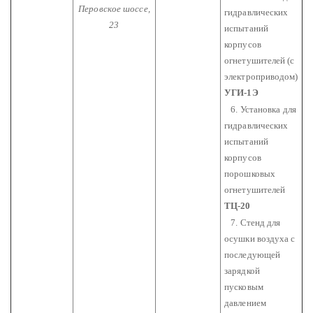
Перовское шоссе,
гидравлических
23
испытаний
корпусов
огнетушителей (с
электроприводом)
УГИ-1Э
6. Установка для
гидравлических
испытаний
корпусов
порошковых
огнетушителей
ТЦ-20
7. Стенд для
осушки воздуха с
последующей
зарядкой
пусковым
давлением