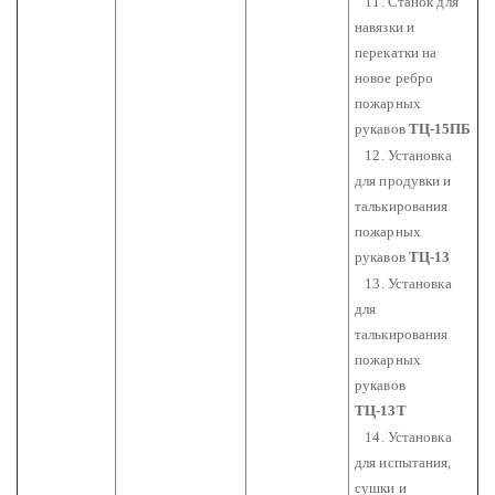
11. Станок для
навязки и
перекатки на
новое ребро
пожарных
рукавов
ТЦ-15ПБ
12. Установка
для продувки и
талькирования
пожарных
рукавов
ТЦ-13
13. Установка
для
талькирования
пожарных
рукавов
ТЦ-13Т
14. Установка
для испытания,
сушки и