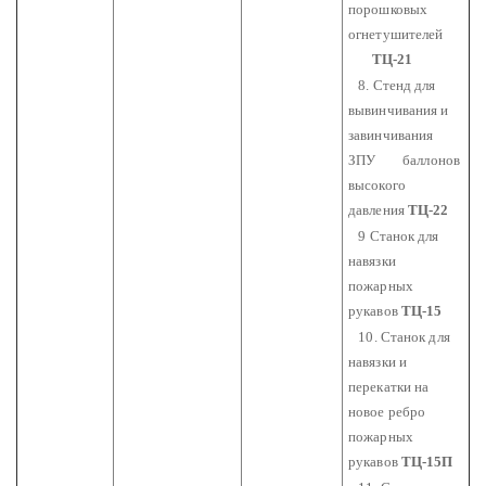
порошковых
огнетушителей
ТЦ-21
8. Стенд для
вывинчивания и
завинчивания
ЗПУ
баллонов
высокого
давления
ТЦ-22
9 Станок для
навязки
пожарных
рукавов
ТЦ-15
10. Станок для
навязки и
перекатки на
новое ребро
пожарных
рукавов
ТЦ-15П