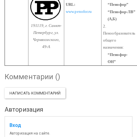
URL:
“Пенофор”
www.penofor.ru
“Пенофор-ЛВ”
(А,Б)
191119, г. Санкт-
2.
Петербург, ул.
Пенообразователь
Черняховского,
общего
49-А
назначения:
“Пенофор-
ОН”
Комментарии (
)
НАПИСАТЬ КОММЕНТАРИЙ
Авторизация
Вход
Авторизация на сайте.