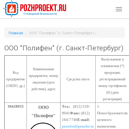
Toggl
navig
Главная
ООО "Полифен" (г. Санкт-Петербург) /
Pozhproekt.ru
ООО "Полифен" (г. Санкт-Петербург)
Выпускаемая и
осваиваемая (*)
Наименование
Код
продукция,
предприятия,
номер
предприятия
Средства связи
регистрационный
лицензии
(срок
(ОКПО, др.)
номер сертификата
действия), адрес
(#) (дата
регистрации)
39428955
Тел.:
(812) 320-
1.
ООО
9041
Факс:
(812)
Пенообразователи
"Полифен"
164-7740
E-mail:
целевого
penofor@penofor.ru
назначения: