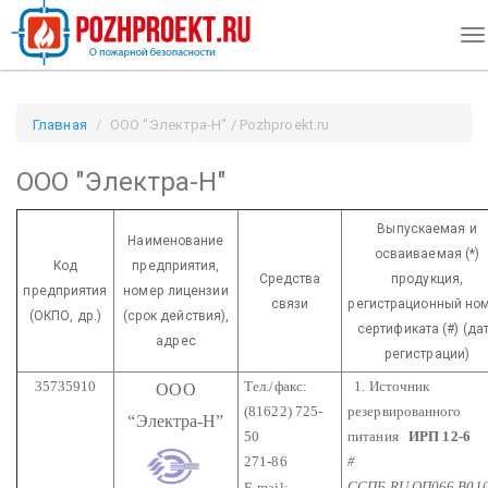
To
na
Главная
ООО "Электра-Н" / Pozhproekt.ru
ООО "Электра-Н"
Выпускаемая и
Наименование
осваиваемая (*)
Код
предприятия,
Средства
продукция,
предприятия
номер лицензии
связи
регистрационный но
(ОКПО, др.)
(срок действия),
сертификата (#) (да
адрес
регистрации)
35735910
Тел./факс:
1. Источник
ООО
(81622) 725-
резервированного
“Электра-Н”
50
питания
ИРП 12-6
271-86
#
ССПБ.RU.ОП066.В01
E-mail: