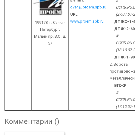
E-mail:
#
dveri@proem.spb.ru
ССПБ.RU.О
URL:
(27.07.07-
www.proem.spb.ru
ДПЖC-1-6
199178, г. Санкт-
ДПЖ-2-60
Петербург,
#
Малый пр. В.О. д.
ССПБ.RU.О
57
(18.10.07-
ДПЖ-1-90
2. Ворота
противопож
металлическ
ВПЖР
#
ССПБ.RU.О
(17.12.07-
Комментарии (
)