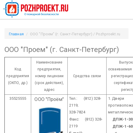
Главная
ООО "Проем" (г. Санкт-Петербург) / Pozhproekt.ru
ООО "Проем" (г. Санкт-Петербург)
Наименование
Выпуск
Код
предприятия,
осваиваемая (
предприятия
номер лицензии
Средства связи
регистраци
(ОКПО, др.)
(срок действия),
сертификат
адрес
регист
35525555
Тел.: (812) 328-
1. Двери
ООО "Проём"
2119;
противопож
328-7824
металлическ
Факс: (812) 328-
ДПЖ-1-30
2119
ДПЖ-1-60