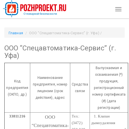
Toggl
naviga
Главная
ООО “Спецавтоматика-Сервис” (г. Уфа) /
Pozhproekt.ru
ООО “Спецавтоматика-Сервис” (г.
Уфа)
Выпускаемая и
осваиваемая (*)
Наименование
Код
продукция,
предприятия,
номер
Средства
предприятия
регистрационный
лицензии
(срок
связи
(ОКПО, др.)
номер сертификата
действия), адрес
(#) (дата
регистрации)
33811216
Тел.:
1. Клапан
ООО
(3472)
дымоудаления
“Спецавтоматика-