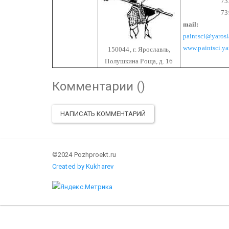
733-5
739-6
mail:
paintsci@yarosl
www.paintsci.ya
150044, г. Ярославль,
Полушкина Роща, д. 16
Комментарии (
)
НАПИСАТЬ КОММЕНТАРИЙ
©2024 Pozhproekt.ru
Created by Kukharev