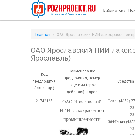
Библиотека
Пож
Главная
ОАО Ярославский НИИ лакокрасочной про
ОАО Ярославский НИИ лакокр
Ярославль)
Наименование
Код
предприятия,
номер
предприятия
Средства
лицензии
(срок
(ОКПО, др.)
действия), адрес
21743165
Тел.: (4852) 2
ОАО Ярославский
236-9
НИИ лакокрасочной
234
промышленности
664
Факс:
(4852
739-3