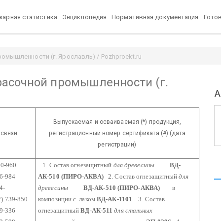
арная статистика
Энциклопедия
Нормативная документация
Гото
мышленности (г. Ярославль) / Pozhproekt.ru
асочной промышленности (г.
А
Выпускаемая и осваиваемая (*) продукция,
 связи
регистрационный номер сертификата (#) (дата
регистрации)
70-960
1. Состав огнезащитный
для древесины
ВД-
84
АК-510 (ПИРО-АКВА)
2. Состав огнезащитный
для
-
древесины
ВД-АК-510
(ПИРО-АКВА)
в
) 739-850
композиции с лаком
ВД-АК-1101
3. Состав
36
огнезащитный
ВД-АК-511
для стальных