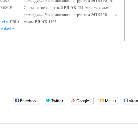
98
конструкций
в композиции с грунтом
ЭП-0296
4.
80
E-
Состав огнезащитный
ВД-АК-511
для стальных
конструкций
в композиции с грунтом
ЭП-0296
и
avl.ru
URL:
лаком
ВД-АК-1106
roslavl.ru
Facebook
Twitter
Google+
Mailru
vkon