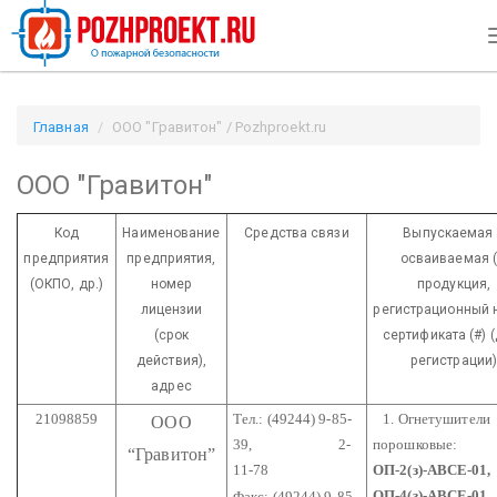
Главная
ООО "Гравитон" / Pozhproekt.ru
ООО "Гравитон"
Код
Наименование
Средства связи
Выпускаемая 
предприятия
предприятия,
осваиваемая (
(ОКПО, др.)
номер
продукция,
лицензии
регистрационный 
(срок
сертификата (#) 
действия),
регистрации
адрес
21098859
Тел.: (49244) 9-85-
1. Огнетушители
ООО
39,
2-
порошковые:
“Гравитон”
11-78
ОП-2(з)-АВСЕ-01,
ОП-4(з)-АВСЕ-01
Факс: (49244) 9-85-