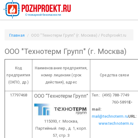
Главная
ООО "Технотерм Групп" (г. Москва) / Pozhproekt.ru
ООО "Технотерм Групп" (г. Москва)
Код
Наименование предприятия,
предприятия
номер лицензии
(срок
Средства связи
(ОКПО, др.)
действия), адрес
17797468
Тел.: (495) 788-7749
ООО “Технотерм Групп”
760-5891
E-
mail:
mail@technoterm.ru
URL:
115093, г. Москва,
www.technoterm.ru
Партийный. пер., д. 1, корп.
57, стр. 3