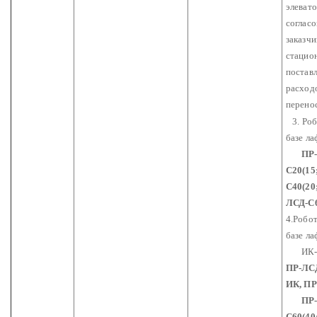
элеват
соглас
заказч
стацио
постав
расходо
перенос
3. Роб
базе ла
ПР
С20(15
С40(20
ЛСД-С6
4.Робо
базе ла
ИК-да
ПР-ЛСД
ИК, ПР
ПР-Л
С60(40