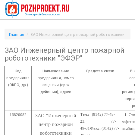
Главная
ЗАО Инженерный центр пожарной робототехники
"ЭФЭР" / Pozhproekt.ru
ЗАО Инженерный центр пожарной
робототехники "ЭФЭР"
Код
Наименование
Средства связи
Вы
предприятия
предприятия,
номер
ос
(ОКПО, др.)
лицензии
(срок
действия), адрес
регист
серти
р
Тел.:
(8142) 77-49-
16820082
1. Ств
ЗАО
“Инженерный
23,
77-
лафетн
центр пожарной
49-31
Факс:
(8142) 77-
комбин
робототехники