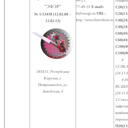
49-23,
стацио
“ЭФЭР”
77-49-31
E-mail:
С20(15
fr@onego.ru
URL:
С20(15
№ 1/13438 (12.02.08 –
http://www.firerobots.ru
С40(20
12.02.13)
С40(20
С60(40
С60(40
С100(8
С100(8
#
ССПБ.R
185031, Республика
(24.11.0
Карелия,
г.
# Р
Петрозаводск, ул.
RU.ББ0
Заводская, 4
(24.11.0
2.Ство
лафетн
комбин
перено
П20(15