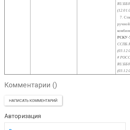
RU.ББ0
(12.01.
7. Ств
ручной
комбин
РСКУ-
ССПБ.R
(03.12.0
# РОС
RU.ББ0
(03.12.0
Комментарии (
)
НАПИСАТЬ КОММЕНТАРИЙ
Авторизация