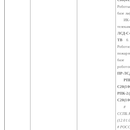
Роботы
базе ла
ИК-да
телека
ЛСД-С4
ТВ
6.
Роботи
пожарн
базе
п
робото
ПР-ЛС
РПК-2
С20(10
РПК-2(
С20(10
#
ССПБ.R
(12.01.
# РОС