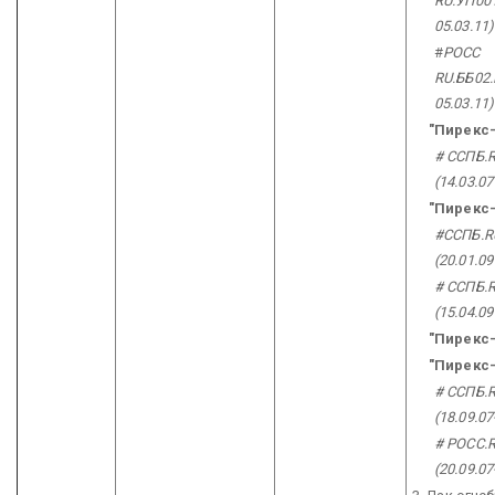
RU.УП001
05.03.11)
#
РОСС
RU.ББ02.
05.03.11)
"Пирекс-
# ССПБ.
(14.03.07
"Пирекс-
#ССПБ.R
(20.01.09
# ССПБ.
(15.04.09
"Пирекс-
"Пирекс-
# ССПБ.
(18.09.07
# РОСС.
(20.09.07