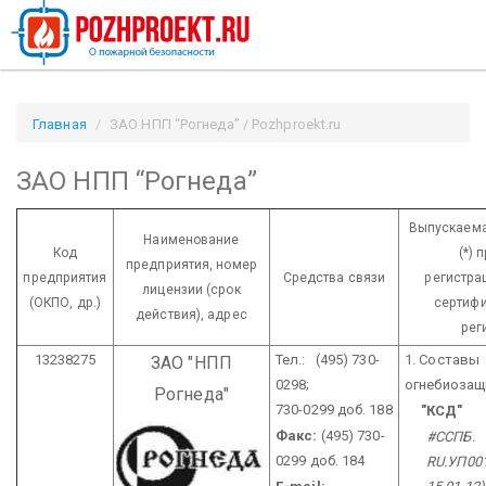
Главная
ЗАО НПП “Рогнеда” / Pozhproekt.ru
ЗАО НПП “Рогнеда”
Выпускаема
Наименование
Код
(*) 
предприятия,
номер
предприятия
Средства связи
регистра
лицензии
(срок
(ОКПО, др.)
сертифи
действия), адрес
рег
13238275
Тел.: (495) 730-
1. Составы
ЗАО "НПП
0298;
огнебиозащ
Рогнеда"
730-0299 доб. 188
"КСД"
Факс:
(495) 730-
#ССПБ.
0299 доб. 184
RU.УП001