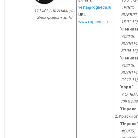
E-mail:
15.01.12)
vesta@rogneda.ru
#
РОСС
111524, г. Москва,
ул.
URL
:
RU.ББ02.
Электродная, д. 10
www.rogneda.ru
15.01.12)
"Фенила
#ССПБ.
RU.ОП19.
30.04.12)
"Фенилак
#ССПБ.
RU.ОП19.
24.12.11)
"Корд"
# С- RU.
(09.09.09
"Пирекс
2. Краски о
"Пирекс"
#ССПБ.