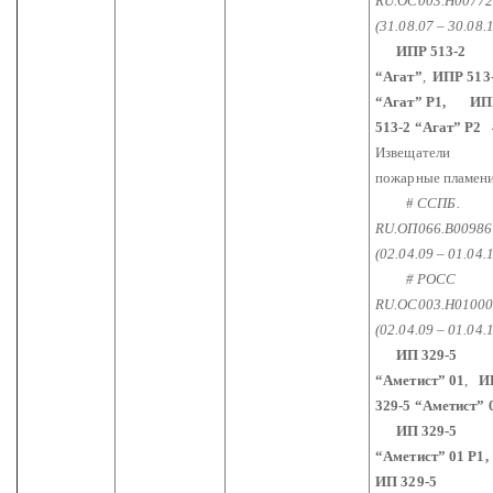
RU.ОС003.Н0077
(31.08.07 – 30.08.
ИПР 513-2
“Агат”
,
ИПР 513
“Агат” Р1,
ИП
513-2 “Агат”
Р2
Извещатели
пожарные пламен
#
ССПБ.
RU.ОП066.В00986
(02.04.09 – 01.04.
# РОСС
RU.ОС003.Н0100
(02.04.09 – 01.04.
ИП 329-5
“Аметист”
01
,
И
329-5 “Аметист”
ИП 329-5
“Аметист”
01
Р1,
ИП 329-5