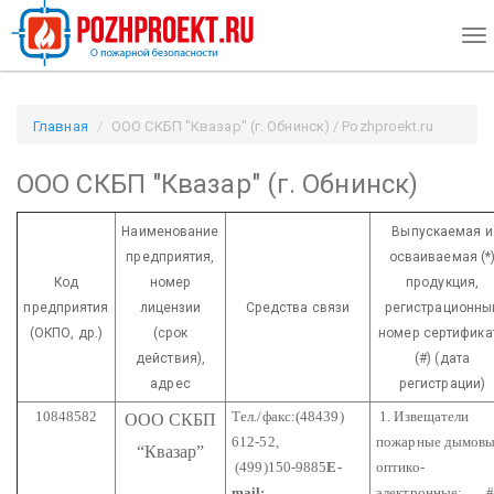
To
nav
Главная
ООО СКБП "Квазар" (г. Обнинск) / Pozhproekt.ru
ООО СКБП "Квазар" (г. Обнинск)
Наименование
Выпускаемая и
предприятия,
осваиваемая (*
Код
номер
продукция,
предприятия
лицензии
Средства связи
регистрационны
(ОКПО, др.)
(срок
номер сертифика
действия),
(#) (дата
адрес
регистрации)
10848582
Тел./факс:(48439)
1. Извещатели
ООО СКБП
612-52,
пожарные дымов
“Квазар”
(499)150-9885
E-
оптико-
mail:
электронные: