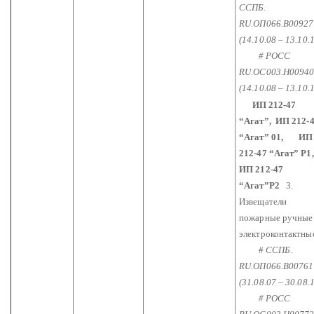
ССПБ.
RU.ОП066.В00927
(14.10.08 – 13.10.1
# РОСС
RU.ОС003.Н0094
(14.10.08 – 13.10.1
ИП 212-47
“Агат”, ИП 212-
“Агат” 01,
ИП
212-47 “Агат” Р1
ИП 212-47
“Агат”Р2
3.
Извещатели
пожарные ручные
электроконтактны
#
ССПБ.
RU.ОП066.В00761
(31.08.07 – 30.08.
# РОСС