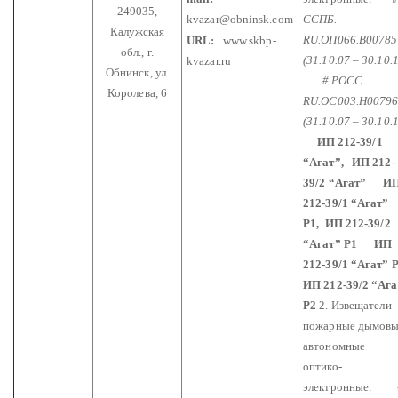
249035,
kvazar@obninsk.com
ССПБ.
Калужская
RU.ОП066.В00785
URL:
www.skbp-
обл.,
г.
(31.10.07 – 30.10.
kvazar.ru
Обнинск, ул.
# РОСС
Королева, 6
RU.ОС003.Н0079
(31.10.07 – 30.10.
ИП 212-39/1
“Агат”, ИП 212-
39/2 “Агат”
И
212-39/1 “Агат”
Р1, ИП 212-39/2
“Агат” Р1
ИП
212-39/1 “Агат” 
ИП 212-39/2 “Ага
Р2
2. Извещатели
пожарные дымов
автономные
оптико-
электронные: