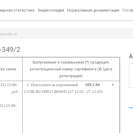
арная статистика
Энциклопедия
Нормативная документация
Гото
proekt.ru
-349/2
А
Выпускаемая и осваиваемая (*) продукция,
тва связи
регистрационный номер сертификата (#) (дата
регистрации)
32) 23-86-
1. Огнетушитель порошковый
ОП-2-04
#
об.
ССПБ.RU.ОП023.В00045 (27.12.02 - 27.12.03)
32) 23-86-