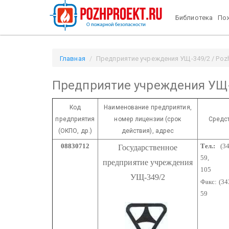
Библиотека
Пож
Главная
Предприятие учреждения УЩ-349/2 / Pozh
Предприятие учреждения УЩ
Код
Наименование предприятия,
предприятия
номер лицензии
(срок
Средс
(ОКПО, др.)
действия), адрес
08830712
Тел.:
(34
Государственное
59,
д
предприятие учреждения
105
УЩ-349/2
Факс: (34
59