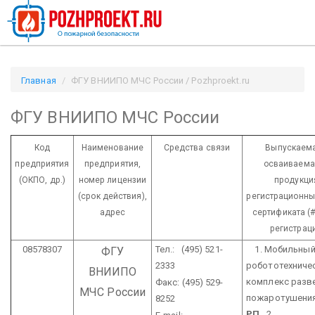
Главная
ФГУ ВНИИПО МЧС России / Pozhproekt.ru
ФГУ ВНИИПО МЧС России
Код
Наименование
Средства связи
Выпускаема
предприятия
предприятия,
осваиваемая
(ОКПО, др.)
номер лицензии
продукци
(срок действия),
регистрационны
адрес
сертификата (#
регистрац
08578307
Тел.: (495) 521-
1. Мобильны
ФГУ
2333
робототехниче
ВНИИПО
комплекс разв
Факс: (495) 529-
МЧС России
пожаротушени
8252
РП
2.