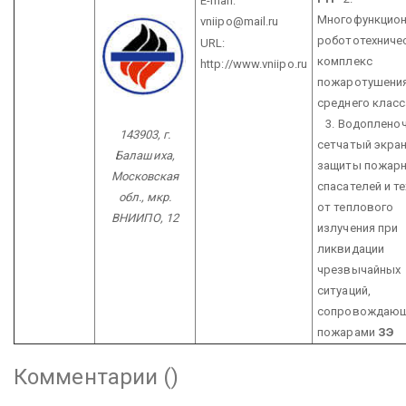
E-mail:
Многофункцио
vniipo@mail.ru
робототехниче
URL:
комплекс
http://www.vniipo.ru
пожаротушени
среднего клас
3. Водоплено
143903, г.
сетчатый экран
Балашиха,
защиты пожарн
Московская
спасателей и т
обл., мкр.
от теплового
ВНИИПО, 12
излучения при
ликвидации
чрезвычайных
ситуаций,
сопровождающ
пожарами
ЗЭ
Комментарии (
)