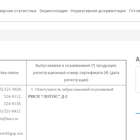
арная статистика
Энциклопедия
Нормативная документация
Гото
А
Выпускаемая и осваиваемая (*) продукция,
тва связи
регистрационный номер сертификата (#) (дата
регистрации)
5) 521-3926,
1. Огнетушитель забрасываемый порошковый
9112,
РИСП “ЛОТОС” Д-2
-9158
5) 521-8412
iii@bues.ru
ers/bfgup niii