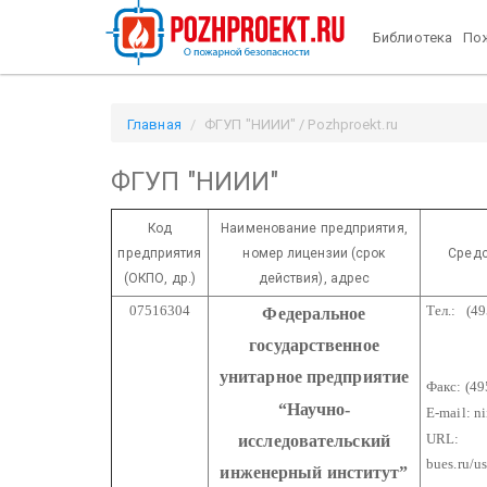
Библиотека
Пож
Главная
ФГУП "НИИИ" / Pozhproekt.ru
ФГУП "НИИИ"
Код
Наименование предприятия,
предприятия
номер лицензии
(срок
Средс
(ОКПО, др.)
действия), адрес
07516304
Тел.: (49
Федеральное
524-
государственное
524
унитарное предприятие
Факс: (49
“Научно-
E-mail: n
URL:
исследовательский
bues.ru/us
инженерный институт”