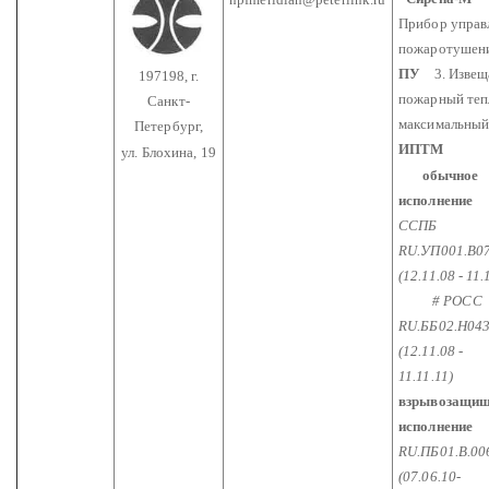
Прибор управ
пожаротушен
ПУ
3. Извещ
197198, г.
пожарный теп
Санкт-
максимальны
Петербург,
ИПТМ
ул. Блохина, 19
обычное
исполнение
ССПБ
RU.УП001.В0
(12.11.08 - 11.
# POCC
RU.ББ02.Н04
(12.11.08 -
11.11.11)
взрывозащищ
исполнение
RU.ПБ01.В.00
(07.06.10-