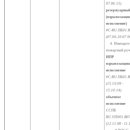
07.06.15)
резервуарны
(взрывозащи
исполнение)
#С-RU.ПБ01.В
(07.06.10-07.0
4. Извещате
пожарный ру
ИПР
взрывозащищ
исполнение
#С-RU.ПБ01.В
(15.10.09 -
15.10.14)
обычное
исполнение
ССПБ
RU.УП001.В0
(12.11.08 - 11.