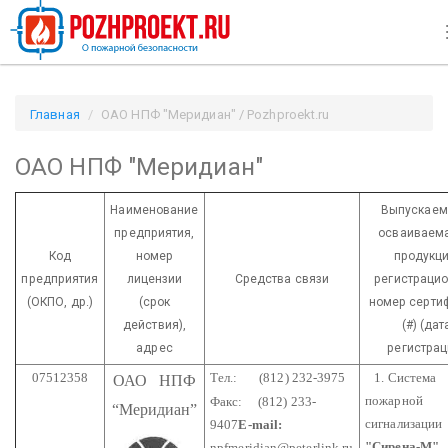
Главная
ОАО НПФ "Меридиан" / Pozhproekt.ru
ОАО НПФ "Меридиан"
Наименование
Выпускаем
предприятия,
осваиваема
Код
номер
продукци
предприятия
лицензии
Средства связи
регистраци
(ОКПО, др.)
(срок
номер серти
действия),
(#) (дат
адрес
регистрац
07512358
Тел.: (812) 232-3975
1. Система
ОАО
НПФ
пожарной
Факс: (812) 233-
“Меридиан”
сигнализации
9407
E-mail:
"Сирена-М"
npfmeridian@peterlink.ru