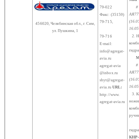
79-022
# Р
АЯ77
Факс: (35159)
(16.0
79-715,
456020, Челябинская обл.,
г. Сим,
16.05
ул. Пушкина, 1
2. Н
79-716
комб
E-mail:
гидр
info@agregat-
М
avia.ru
# Р
agregat-avia
АЯ77
@inbox.ru
(16.0
sbyt@agregat-
16.05
avia.ru
URL:
3. К
http://www.
ножн
agregat-avia.ru
комб
ручн
гидр
КНР-