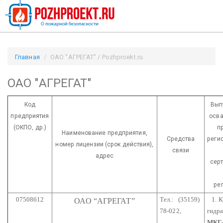
Главная
ОАО "АГРЕГАТ" / Pozhproekt.ru
ОАО "АГРЕГАТ"
Код
Вып
предприятия
осва
(ОКПО, др.)
п
Наименование предприятия,
Средства
реги
номер лицензии
(срок действия),
связи
адрес
серт
ре
07508612
Тел.: (35159)
1. К
ОАО “АГРЕГАТ”
78-022,
гидр
МКГ-