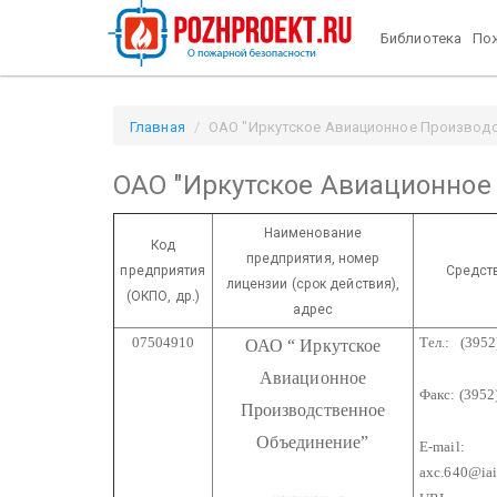
Библиотека
Пож
Главная
ОАО "Иркутское Авиационное Производст
ОАО "Иркутское Авиационное
Наименование
Код
предприятия,
номер
предприятия
Средст
лицензии
(срок действия),
(ОКПО, др.)
адрес
07504910
Тел.: (3952
ОАО
“ Иркутское
322-
Авиационное
Факс: (3952
Производственное
322
Объединение”
E-mail:
axc.640@iaia