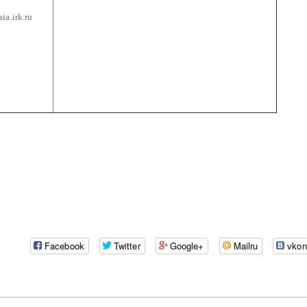
ia.irk.ru
Facebook
Twitter
Google+
Mailru
vkon