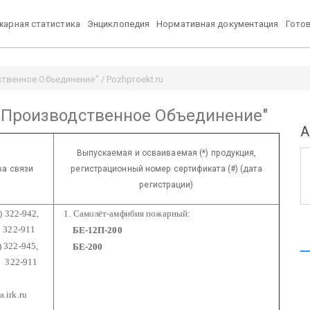
арная статистика
Энциклопедия
Нормативная документация
Гото
венное Объединение" / Pozhproekt.ru
 Производственное Объединение"
А
Выпускаемая и осваиваемая (*) продукция,
ва связи
регистрационный номер сертификата (#) (дата
регистрации)
) 322-942,
1. Самолёт-амфибия пожарный:
911
БЕ-12П-200
) 322-945,
БЕ-200
-911
.irk.ru