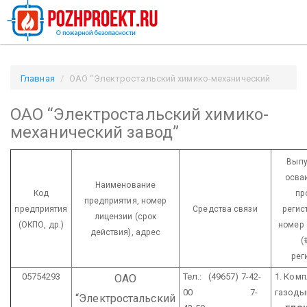
Главная
ОАО “Электростальский химико-механический
завод” / Pozhproekt.ru
ОАО “Электростальский химико-
механический завод”
Выпу
осваи
Наименование
Код
пр
предприятия,
номер
предприятия
Средства связи
регис
лицензии
(срок
(ОКПО, др.)
номер 
действия), адрес
(
рег
05754293
Тел.: (49657) 7-42-
1. Ком
ОАО
00
7-
газод
“Электростальский