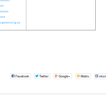
orizont-
net
rizont-
.net
.gorizont.lg.ua
Facebook
Twitter
Google+
Mailru
vkon