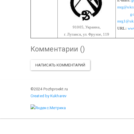
E-mail:
g
mrg@ukr.
go
mrg1@ukr
91005, Украина,
URL:
www
г. Луганск, ул. Фрунзе, 119
Комментарии (
)
НАПИСАТЬ КОММЕНТАРИЙ
©2024 Pozhproekt.ru
Created by Kukharev