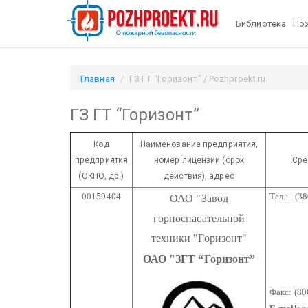
Библиотека
Пож
Главная
ГЗ ГТ “Горизонт” / Pozhproekt.ru
ГЗ ГТ “Горизонт”
Код
Наименование предприятия,
предприятия
номер лицензии
(срок
Сре
(ОКПО, др.)
действия), адрес
00159404
Тел.: (38
ОАО "Завод
508
горноспасательной
508
техники "Горизонт"
345
ОАО "ЗГТ “Горизонт”
345
345
Факс: (8