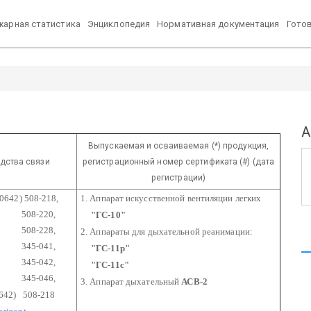
арная статистика
Энциклопедия
Нормативная документация
Гото
А
Выпускаемая и осваиваемая (*) продукция,
дства связи
регистрационный номер сертификата (#) (дата
регистрации)
0642) 508-218,
1. Аппарат искусственной вентиляции легких
-220,
"ГС-10"
-228,
2. Аппараты для дыхательной реанимации:
-041,
"ГС-11р"
-042,
"ГС-11с"
-046,
3. Аппарат дыхательный
АСВ-2
0642) 508-218