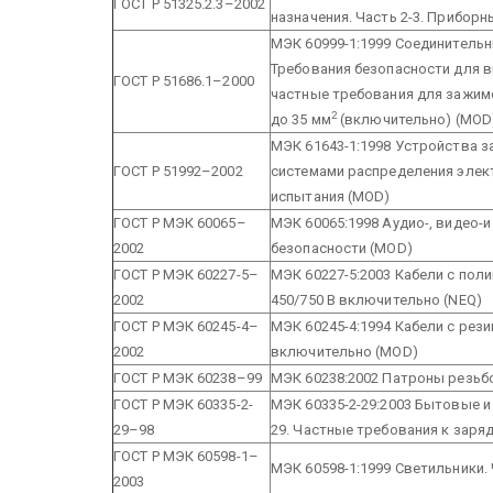
ГОСТ Р 51325.2.3–2002
назначения. Часть 2-3. Прибор
МЭК 60999-1:1999 Соединитель
Требования безопасности для в
ГОСТ Р 51686.1–2000
частные требования для зажим
2
до 35 мм
(включительно) (MOD
МЭК 61643-1:1998 Устройства 
ГОСТ Р 51992–2002
системами распределения элект
испытания (MOD)
ГОСТ Р МЭК 60065–
МЭК 60065:1998 Аудио-, видео-
2002
безопасности (MOD)
ГОСТ Р МЭК 60227-5–
МЭК 60227-5:2003 Кабели с пол
2002
450/750 В включительно (NEQ)
ГОСТ Р МЭК 60245-4–
МЭК 60245-4:1994 Кабели с рез
2002
включительно (MOD)
ГОСТ Р МЭК 60238–99
МЭК 60238:2002 Патроны резьб
ГОСТ Р МЭК 60335-2-
МЭК 60335-2-29:2003 Бытовые и
29–98
29. Частные требования к заря
ГОСТ Р МЭК 60598-1–
МЭК 60598-1:1999 Светильники. 
2003