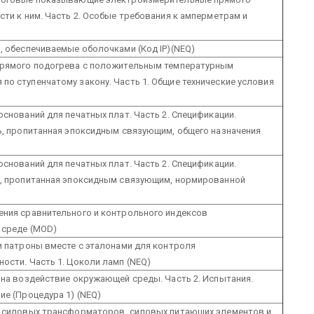
сти к ним. Часть 2. Особые требования к амперметрам и
, обеспечиваемые оболочками (Код IP)(NEQ)
прямого подогрева с положительным температурным
о ступенчатому закону. Часть 1. Общие технические условия
оснований для печатных плат. Часть 2. Спецификации.
ь, пропитанная эпоксидным связующим, общего назначения
оснований для печатных плат. Часть 2. Спецификации.
ь, пропитанная эпоксидным связующим, нормированной
ения сравнительного и контрольного индексов
 среде (MOD)
и патроны вместе с эталонами для контроля
ости. Часть 1. Цоколи ламп (NEQ)
 на воздействие окружающей среды. Часть 2. Испытания.
ие (Процедура 1) (NEQ)
ь силовых трансформаторов, силовых питающих элементов и