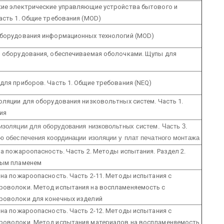
кие электрические управляющие устройства бытового и
асть 1. Общие требования (MOD)
оборудования информационных технологий (MOD)
и оборудования, обеспечиваемая оболочками. Щупы для
для приборов. Часть 1. Общие требования (NEQ)
оляции для оборудования низковольтных систем. Часть 1.
ия
изоляции для оборудования низковольтных систем. Часть 3.
ю обеспечения координации изоляции у плат печатного монтажа
на пожароопасность. Часть 2. Методы испытания. Раздел 2.
тым пламенем
 на пожароопасность. Часть 2-11. Методы испытания с
роволоки. Метод испытания на воспламеняемость с
роволоки для конечных изделий
 на пожароопасность. Часть 2-12. Методы испытания с
роволоки. Метод испытания материалов на воспламеняемость