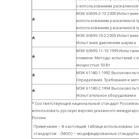
с использованием раскаленной
МЭК 60695-2-13:2000 Испытание
*
использованием раскаленной п
использованием раскаленной 
МЭК 60695-10-2:2003 Испытание
*
Испытание давлением шарика
МЭК 60695-11-10:1999 Испытани
*
пламени. Методы испытаний с 
мощностью 50 Вт
МЭК 61180-1:1992 Высоковольтн
*
Определения. Требования и ме
МЭК 61180-2:1994 Высоковольтн
*
Испытательное оборудование
* Соответствующий национальный стандарт Российско
использовать русскую версию указанного междунаро
России.
Примечание – В настоящей таблице использованы сл
стандартов:
- (MOD) – модифицированные стандарты