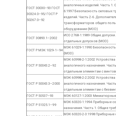
аналогичных изделий. Часть 1.
ГОСТ 30030–93 ГОСТ
6:1997 Безопасность силовых 
30324.0–95/
ГОСТ Р
изделий. Часть 2-6. Дополните
50267.0–92
трансформаторов общего польз
оборудование (MOD)
ИСО 2768-1:1989 Общие допуски.
ГОСТ 30893.1–2002
отдельных допусков (MOD)
МЭК 61029-1:1990 Безопасность
ГОСТ Р МЭК 1029-1–94
(MOD)
МЭК 60998-2-1:2002 Устройства
ГОСТ Р 50043.2–92
аналогичного назначения. Част
отдельным элементам с винто
МЭК 60998-2-2:2002 Устройства
ГОСТ Р 50043.3–2000
аналогичного назначения. Част
отдельным элементам с безви
ГОСТ Р 50537–93
МЭК 60127-1:2003 Миниатюрные
МЭК 60320-1:1994 Приборные со
ГОСТ Р 51325.1–99
назначения. Часть 1. Общие тр
МЭК 60320-2-3:1998 Приборные 