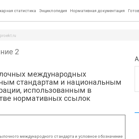
арная статистика
Энциклопедия
Нормативная документация
Гото
proekt.ru
ние 2
А
ылочных международных
нным стандартам и
национальным
рации, использованным в
стве нормативных ссылок
сылочного международного стандарта и условное обозначение