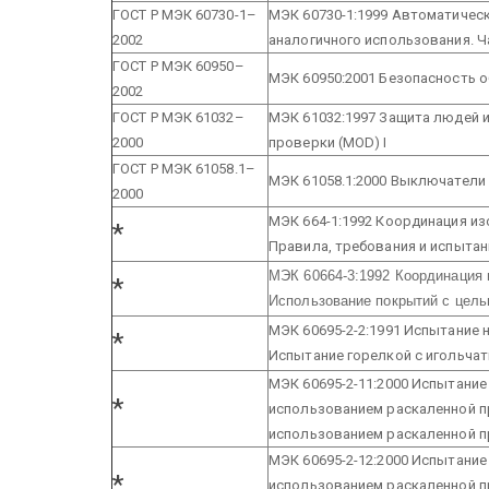
ГОСТ Р МЭК 60730-1–
МЭК 60730-1:1999 Автоматичес
2002
аналогичного использования. Ч
ГОСТ Р МЭК 60950–
МЭК 60950:2001 Безопасность 
2002
ГОСТ Р МЭК 61032–
МЭК 61032:1997 Защита людей 
2000
проверки (MOD) I
ГОСТ Р МЭК 61058.1–
МЭК 61058.1:2000 Выключатели 
2000
МЭК 664-1:1992 Координация из
*
Правила, требования и испытан
МЭК 60664-3:1992 Координация 
*
Использование покрытий с цель
МЭК 60695-2-2:1991 Испытание 
*
Испытание горелкой с игольча
МЭК 60695-2-11:2000 Испытание
*
использованием раскаленной п
использованием раскаленной п
МЭК 60695-2-12:2000 Испытание
*
использованием раскаленной п