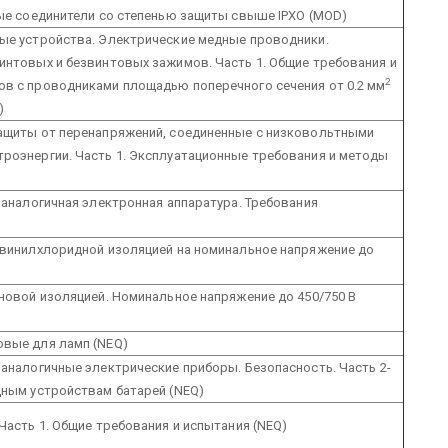
ные соединители со степенью защиты свыше IPXO (MOD)
ные устройства. Электрические медные проводники.
интовых и безвинтовых зажимов. Часть 1. Общие требования и
2
ов с проводниками площадью поперечного сечения от 0.2 мм
)
защиты от перенапряжений, соединенные с низковольтными
роэнергии. Часть 1. Эксплуатационные требования и методы
и аналогичная электронная аппаратура. Требования
ивинилхлоридной изоляцией на номинальное напряжение до
иновой изоляцией. Номинальное напряжение до 450/750 В
овые для ламп (NEQ)
 аналогичные электрические приборы. Безопасность. Часть 2-
дным устройствам батарей (NEQ)
Часть 1. Общие требования и испытания (NEQ)