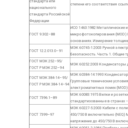
стандарта или
степени его соответствия ссы
национального
стандарта Российской
Федерации
ИСО 1463:1982 Металлические 
ГОСТ 9.302–88
микрофотокопирования (MOD) И
основаниях. Измерение толщин
МЭК 60745-1:2003 Ручной элек
ГОСТ 12.2.013.0–91
Безопасность. Часть 1. Общие 
ГОСТ МЭК 252–95/
МЭК 60252:2003 Конденсаторы д
ГОСТ Р МЭК 252–94
МЭК 60384-14:1993 Конденсатор
ГОСТ МЭК 384-14–95/
Групповые технические услови
ГОСТ Р МЭК 384-14–94
электромагнитных помех (MOD)
МЭК 60083:1975 Вилки и розетк
ГОСТ 7396.1–89
стандартизованные в странах –
МЭК 60227-5:2003 Кабели с пол
ГОСТ 7399–97
450/750 В включительно (NEQ) 
напряжение до 450/750 В включ
МЭК 60051-2:1984 Приборы ан