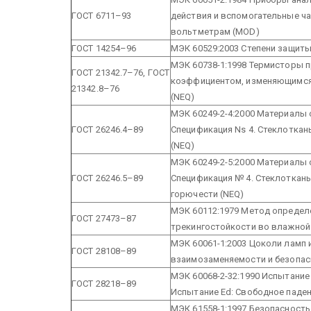
ГОСТ 6711–93
действия и вспомогательные ча
вольтметрам (MOD)
ГОСТ 14254–96
МЭК 60529:2003 Степени защиты
МЭК 60738-1:1998 Термисторы 
ГОСТ 21342.7–76,
ГОСТ
коэффициентом, изменяющимся п
21342.8–76
(NEQ)
МЭК 60249-2-4:2000 Материалы 
ГОСТ 26246.4–89
Спецификация Ns 4. Стеклоткан
(NEQ)
МЭК 60249-2-5:2000 Материалы 
ГОСТ 26246.5–89
Спецификация № 4. Стеклоткан
горючести (NEQ)
МЭК 60112:1979 Метод определ
ГОСТ 27473–87
трекингостойкости во влажной
МЭК 60061-1:2003 Цоколи ламп 
ГОСТ 28108–89
взаимозаменяемости и безопасн
МЭК 60068-2-32:1990 Испытание
ГОСТ 28218–89
Испытание Ed: Свободное паден
МЭК 61558-1:1997 Безопасност