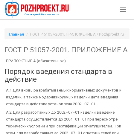
Toggl
naviga
Главная
ГОСТ Р 51057-2001. ПРИЛОЖЕНИЕ А / Pozhproekt.ru
ГОСТ Р 51057-2001. ПРИЛОЖЕНИЕ А
ПРИЛОЖЕНИЕ А (обязательное)
Порядок введения стандарта в
действие
A.1 Для вновь разрабатываемых нормативных документов и
изделий, а также модернизируемых изделий дата введения
стандарта в действие установлена 2002–07–01.
А.2 Для разработанных до 2002–07–01 изделий введение
стандарта осуществляется до 2004–01–01 при пересмотре
технических условий и при сертификации огнетушителей. При
этом для paзработанных до 2002–07–01 огнетушителей при