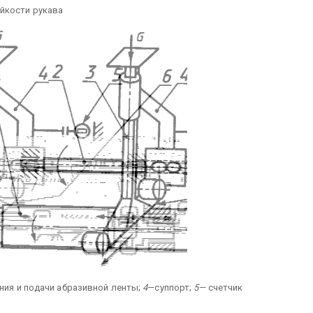
йкости рукава
ния и подачи абразивной ленты;
4
—суппорт;
5—
счетчик