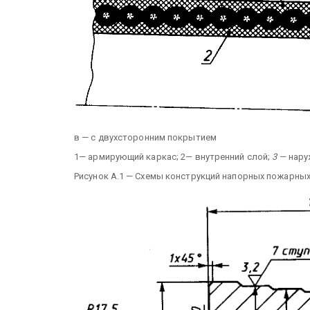
в — с двухсторонним покрытием
1— армирующий каркас; 2— внутренний слой;
3 —
нару
Рисунок А.1 — Схемы конструкций напорных пожарны