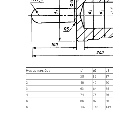
Номер калибра
d
1
d
2
d3
1
35
36
37
2
48
49
50
3
63
64
65
4
74
75
76
5
86
87
88
6
147
148
149