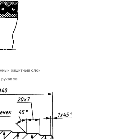
жный защитный слой
х рукавов