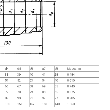
d4
d5
d
6
d
7
d
8
Масса, кг
38
39
40
41
28
0,484
51
52
53
54
40
0,610
66
67
68
69
55
0,740
77
78
79
80
65
0,875
89
90
91
92
77
0,985
150
151
152
153
140
1,550