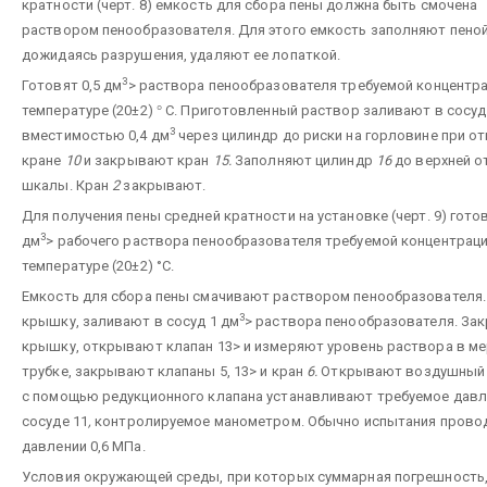
кратности (черт. 8) емкость для сбора пены должна быть смочена
раствором пенообразователя. Для этого емкость заполняют пеной 
дожидаясь разрушения, удаляют ее лопаткой.
3
Готовят 0,5 дм
> раствора пенообразователя требуемой концентра
температуре (20±2)
°
С. Приготовленный раствор заливают в сосуд
3
вместимостью 0,4 дм
через цилиндр до риски на горловине при о
кране
10
и закрывают кран
15.
Заполняют цилиндр
16
до верхней о
шкалы. Кран
2
закрывают.
Для получения пены средней кратности на установке (черт. 9) гото
3
дм
> рабочего раствора пенообразователя требуемой концентраци
температуре (20±2) °С.
Емкость для сбора пены смачивают раствором пенообразователя.
3
крышку, заливают в сосуд 1 дм
> раствора пенообразователя. За
крышку, открывают клапан 13> и измеряют уровень раствора в м
трубке, закрывают клапаны 5, 13> и кран
6.
Открывают воздушный 
с помощью редукционного клапана устанавливают требуемое давл
сосуде 11
,
контролируемое манометром. Обычно испытания прово
давлении 0,6 МПа.
Условия окружающей среды, при которых суммарная погрешность