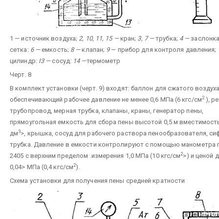
1 — источник воздуха;
2, 10, 11, 15 —
кран;
3, 7 —
трубка;
4 —
заслонка
сетка:
6 —
емкость;
8 —
клапан;
9
— прибор для контроля давления;
цилиндр:
I3 —
сосуд:
14 —
термометр
Черт. 8
В комплект установки (черт. 9) входят: баллон для сжатого воздуха
2
обеспечивающий рабочее давление не менее 0,6 МПа (6 кгс/см
), р
трубопровод, мерная трубка, клапаны, краны, генератор пены,
прямоугольная емкость для сбора пены высотой 0,5 м вместимост
3
дм
>, крышка, сосуд для рабочего раствора пенообразователя, си
трубка. Давление в емкости контролируют с помощью манометра 
2
2405 с верхним пределом .измерения 1,0 МПа (10 кгс/см
>) и ценой 
2
0,04> МПа (0,4 кгс/см
).
Схема установки для получения пены средней кратности