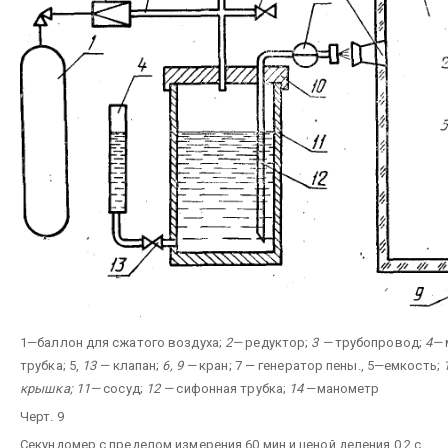
1—баллон для сжатого воздуха;
2—
редуктор;
3 —
трубопровод;
4—
трубка; 5,
13 —
клапан;
6, 9 —
кран; 7 — генератор пены., 5—емкость;
крышка; 11—
сосуд;
12 —
сифонная трубка;
14
—манометр
Черт. 9
Секундомер с пределом измерения 60 мин и ценой деления 0,2 с.