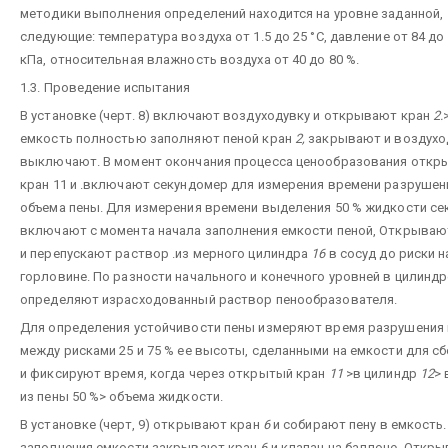
методики выполнения определений находится на уровне заданной,
следующие: температура воздуха от 1.5 до 25 °С, давление от 84 до 
кПа, относительная влажность воздуха от 40 до 80 %.
1.3. Проведение испытания
В установке (черт. 8) включают воздуходувку и открывают кран
2.
емкость полностью заполняют пеной кран
2,
закрывают и воздухо
выключают. В момент окончания процесса ценообразования отк
кран 11 и .включают секундомер для измерения времени разрушен
объема пены. Для измерения времени выделения 50 % жидкости с
включают с момента начала заполнения емкости пеной, Открываю
и перепускают раствор .из мерного цилиндра
16
в сосуд до риски н
горловине. По разности начального и конечного уровней в цилинд
определяют израсходованный раствор пенообразователя.
Для определения устойчивости пены измеряют время разрушения
между рисками 25 и 75 % ее высоты, сделанными на емкости для сб
и фиксируют время, когда через открытый кран
11
>в цилиндр
12
>
из пены 50 %> объема жидкости.
В установке (черт, 9) открывают кран
6
и собирают пену в емкость
заполнения емкости закрывают кран
6
и клапан на баллоне. Откр