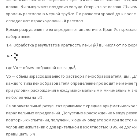
клапан
5
и выпускают воздух из сосуда. Открывают клапан
13
и из
уровень раствора в мерной трубке. По разности уроней до и после
определяют израсходованный раствор.
Время разрушения пены определяют аналогично. Кран
9
открывают
набора пены.
1.4. Обработка результатов Кратность пены
(К)
вычисляют по фор
3
где Vп — объем собранной пены, дм
;
3
Vp — объем израсходованного раствора пенообразователя, дм
. Д
каждого типа пенообразователя определение проводят не менее т
при условии расхождения между максимальным и минимальным зн
не более чем на 5%.
За окончательный результат принимают среднее арифметическое 
параллельных определений. Допустимое расхождение между резу
повторных испытаний, полученных одним оператором при постоян
условиях испытаний с доверительной вероятностью 0,95, не долж
превышать 5 %.