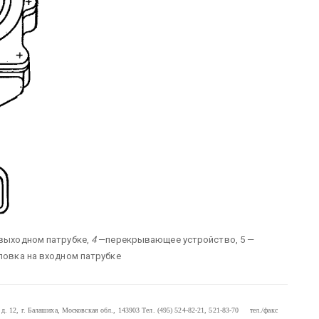
 выходном патрубке,
4
—перекрывающее устройство, 5 —
ловка на входном патрубке
. 12, г. Балашиха, Московская обл., 143903
Тел. (495) 524-82-21, 521-83-70 тел./факс