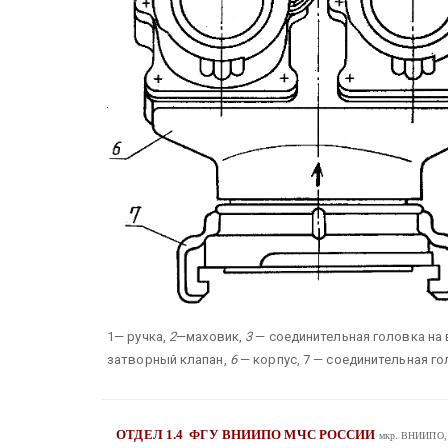
1— ручка,
2
—маховик,
3
— соединительная головка на
затворный клапан,
6
— корпус, 7 — соединительная го
ОТДЕЛ 1.4
ФГУ ВНИИПО МЧС РОССИИ
мкр. ВНИИПО, д