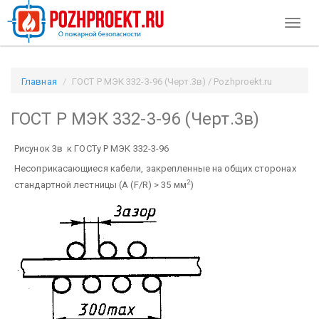
Toggl
naviga
Главная
ГОСТ Р МЭК 332-3-96 (Черт.3в) / Pozhproekt.ru
ГОСТ Р МЭК 332-3-96 (Черт.3в)
Рисунок 3в к ГОСТу Р МЭК 332-3-96
Несоприкасающиеся кабели, закрепленные на общих сторонах
2
стандартной лестницы (A (F/R) > 35 мм
)