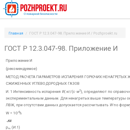
Главная
ГОСТ Р 12.3.047-98. Приложение И / Pozhproekt.ru
ГОСТ Р 12.3.047-98. Приложение И
Приложение И
(рекомендуемое)
МЕТОД РАСЧЕТА ПАРАМЕТРОВ ИСПАРЕНИЯ ГОРЮЧИХ НЕНАГРЕТЫХ 
СЖИЖЕННЫХ УГЛЕВОДОРОДНЫХ ГАЗОВ
2
И. 1 Интенсивность испарения
W,
кг/(с· м
), определяют по справоч
экспериментальным данным. Для ненагретых выше температуры 
ЛВЖ, при отсутствии данных допускается рассчитывать
W
по форм
-6
W = 10
h
p
, (И.1)
н