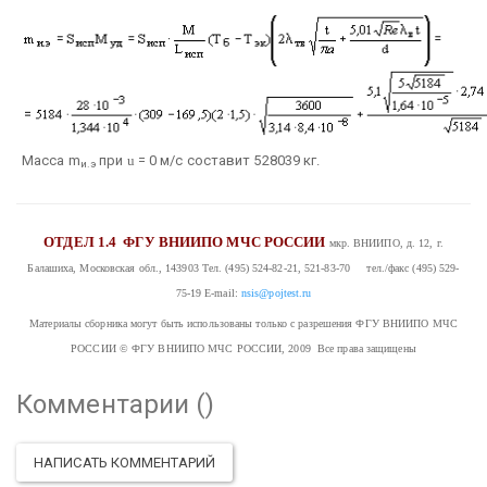
Масса m
при
u
= 0 м/с составит 528039 кг.
и.э
ОТДЕЛ 1.4
ФГУ ВНИИПО МЧС РОССИИ
мкр. ВНИИПО, д. 12, г.
Балашиха, Московская обл., 143903
Тел. (495) 524-82-21, 521-83-70 тел./факс (495) 529-
75-19
E-mail:
nsis@pojtest.ru
Материалы сборника могут быть использованы только с разрешения ФГУ ВНИИПО МЧС
РОССИИ
© ФГУ ВНИИПО МЧС РОССИИ, 2009 Все права защищены
Комментарии (
)
НАПИСАТЬ КОММЕНТАРИЙ