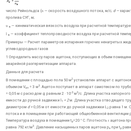
число Рейнольдса (
n
— скорость воздушного потока, м/с;
d —
харак
пролива СУГ, м;
u
— кинематическая вязкость воздуха при расчетной температуре 
в
l
— коэффициент теплопроводности воздуха при расчетной темпер
в
Примеры — Расчет параметров испарения горючих ненагретых жид
углеводородных газов
1 Определить массу паров ацетона, поступающих в объем помещени
аварийной разгерметизации аппарата.
Данные для расчета
2
В помещении с площадью пола 50 м
установлен аппарат с ацетон
3
объемом V
= 3 м
. Ацетон поступает в аппарат самотеком по тр
aп
-3
3
= 0,05 м с расходом
q,
равным 2 · 10
м
/с. Длина участка напорног
емкости до ручной задвижки l
= 2
м. Длина участка отводящего т
1
диаметром
d =
0,05 м от емкости до ручной задвижки L
равна 1 м.
2
потока и в помещении при работающей общеобменной вентиляции ра
Температура воздуха в помещении t
=20
°
С. Плотность
r
ацетона пр
р
3
равна 792 кг/м
. Давление насыщенных паров ацетона р
при t
равн
a
р