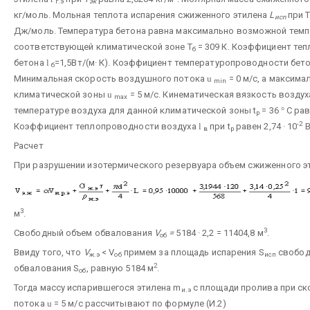
г.э
эк
кг/моль. Мольная теплота испарения сжиженного этилена
L
при 
иcn
Дж/моль. Температура бетона равна максимально возможной темп
соответствующей климатической зоне T
= 309 К. Коэффициент те
б
бетона
l
=1,5Вт/(м· К). Коэффициент температуропроводности бет
б
Минимальная скорость воздушного потока
u
= 0 м/с, а максима
min
климатической зоны
u
= 5 м/с. Кинематическая вязкость возду
max
температуре воздуха для данной климатической зоны t
= 36
°
С равн
р
-2
Коэффициент теплопроводности воздуха
l
при t
равен 2,74 · 10
В
в
р
Расчет
При разрушении изотермического резервуара объем сжиженного э
3
м
.
3
Свободный объем обвалования
V
=
5184 · 2,2 = 11404,8 м
.
об
Ввиду того, что
V
< V
примем за площадь испарения S
свобод
ж.э
об
исп
2
обвалования S
, равную 5184 м
.
об
Тогда массу испарившегося этилена m
с площади пролива при с
и.э
потока
u
= 5 м/с рассчитывают по формуле (И.2)