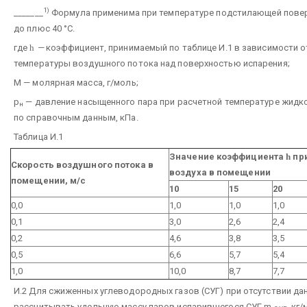
1)
_______
Формула применима при температуре подстилающей повер
до плюс 40 °С.
где
h
—
коэффициент, принимаемый по таблице И.1 в зависимости о
температуры воздушного потока над поверхностью испарения;
М — молярная масса, г/моль;
p
— давление насыщенного пара при расчетной температуре жидко
н
по справочным данным, кПа.
Таблица И.1
Значение коэффициента
h
при
Скорость воздушного потока в
воздуха в помещении
помещении, м/с
10
15
20
0,0
1,0
1,0
1,0
0,1
3,0
2,6
2,4
0,2
4,6
3,8
3,5
0,5
6,6
5,7
5,4
1,0
10,0
8,7
7,7
И.2 Для сжиженных углеводородных газов (СУГ) при отсутствии да
рассчитывать удельную массу паров испарившегося СУГ m
, кг/