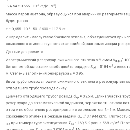
-3
2
· 24,54 = 0,655 · 10
кг/(с · м
).
Масса паров ацетона, образующихся при аварийной разгерметизац
будет равна
-3
т = 0,655 · 10
· 50 · 3600 = 117,9 кг.
2 Определить массу газообразного этилена, образующегося при ис
сжиженного этилена в условиях аварийной разгерметизации резер
Данные для расчета
=
Изотермический резервуар сжиженного этилена объемом V
100
и.р.э
2
бетонном обваловании свободной площадью S
= 5184 м
и высото
об
м. Степень заполнения резервуара
a
= 0,95.
Ввод трубопровода подачи сжиженного этилена в резервуар выпол
отводящего трубопровода снизу.
Диаметр отводящего трубопровода d
= 0,25 м. Длина участка тр
тp
резервуара до автоматической задвижки, вероятность отказа ко
в год и не обеспечено резервирование ее элементов,
L=
1 м. Макси
=
сжиженного этилена в режиме выдачи G
3,1944 кг/с. Плотность
ж.э
3
при температуре эксплуатации
Т
= 169,5 К равна 568 кг/м
. Пло
ж.э
эк
3
этилена
r
при
Т
равна 2,0204 кг/м
. Молярная масса сжиженного