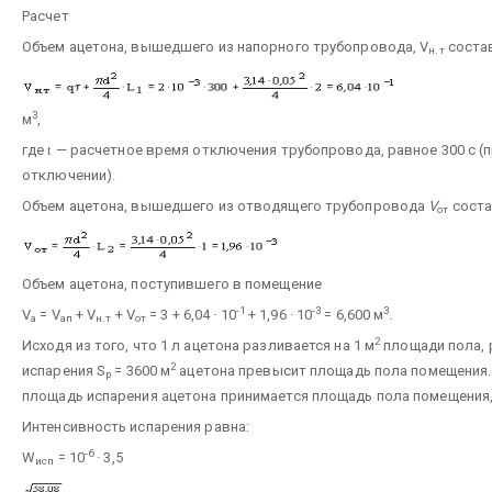
Расчет
Объем ацетона, вышедшего из напорного трубопровода, V
соста
н.т
3
м
,
где
t
— расчетное время отключения трубопровода, равное 300 с (
отключении).
Объем ацетона, вышедшего из отводящего трубопровода
V
соста
от
Объем ацетона, поступившего в помещение
-1
-3
3
V
= V
+ V
+ V
= 3 + 6,04 · 10
+ 1,96 · 10
= 6,600 м
.
a
ап
н.т
от
2
Исходя из того, что 1 л ацетона разливается на 1 м
площади пола, 
2
испарения S
= 3600 м
ацетона превысит площадь пола помещения.
р
площадь испарения ацетона принимается площадь пола помещения,
Интенсивность испарения равна:
-6
W
= 10
· 3,5
исп