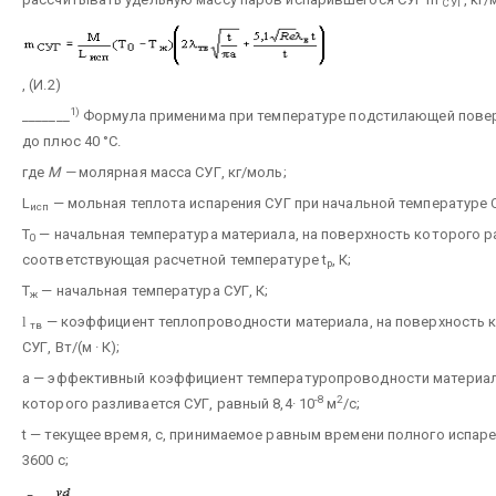
СУГ
, (И.2)
1)
_______
Формула применима при температуре подстилающей повер
до плюс 40 °С.
где
М —
молярная масса СУГ, кг/моль;
L
— мольная теплота испарения СУГ при начальной температуре 
исп
Т
— начальная температура материала, на поверхность которого р
0
соответствующая расчетной температуре t
, К;
p
Т
— начальная температура СУГ, К;
ж
l
— коэффициент теплопроводности материала, на поверхность 
тв
СУГ, Вт/(м · К);
а — эффективный коэффициент температуропроводности материал
-8
2
которого разливается СУГ, равный 8,4· 10
м
/с;
t — текущее время, с, принимаемое равным времени полного испаре
3600 с;