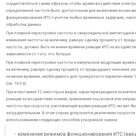
осуществляться таким образом, чтобы время воздействия электро
определенной частоте было достаточным для выявления возможн
функционирования ИТС с учетом любых временных задержек, нако
обработки данных.
При плавной перестройке частоты и синусоидальной амплитудной
изменения частоты на величину, равную одному проценту от пред
частоты, должно быть не менее времени реакции ИТС на воздействи
зависимости от того, что больше.
При плавной перестройке частоты и импульсной модуляции время
на величину, равную одному проценту от предыдущего значения ч
не менее времени, необходимого для трехкратного переключения “
(см. 10.3.4).
При испытаниях ТС некоторых видов, характеризующихся значите
реакции на воздействие помехи, применение пошаговой или непре
частоты при скорости, учитывающей время реакции ИТС, может б
затруднительным. В этом случае допускается увеличение скорости
использованием следующих способов ускоренной оценки:
- изменения режимов функционирования ИТС (вве