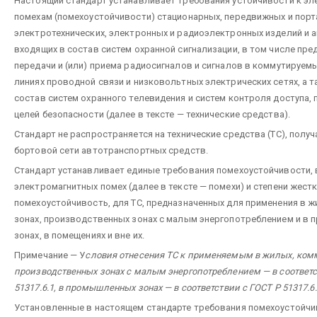
Настоящий стандарт устанавливает требования устойчивости к э
помехам (помехоустойчивости) стационарных, передвижных и порт
электротехнических, электронных и радиоэлектронных изделий и 
входящих в состав систем охранной сигнализации, в том числе пр
передачи и (или) приема радиосигналов и сигналов в коммутируе
линиях проводной связи и низковольтных электрических сетях, а 
состав систем охранного телевидения и систем контроля доступа,
целей безопасности (далее в тексте — технические средства).
Стандарт не распространяется на технические средства (ТС), полу
бортовой сети автотранспортных средств.
Стандарт устанавливает единые требования помехоустойчивости,
электромагнитных помех (далее в тексте — помехи) и степени жест
помехоустойчивость, для ТС, предназначенных для применения в 
зонах, производственных зонах с малым энергопотреблением и в
зонах, в помещениях и вне их.
Примечание — У
словия отнесения ТС к применяемым в жилых, комм
производственных зонах с малым энергопотреблением — в соответс
51317.6.1, в промышленных зонах — в соответствии с ГОСТ Р 51317.6.
Установленные в настоящем стандарте требования помехоустойчи