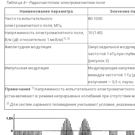
Таблица 4— Радиочастотное электромагнитное поле
Наименование параметра
Значение п
Частота испытательного
80-1000
электромагнитного поля, МГц
Напряженность электромагнитного поля,
10 (140)
1), 2)
В/м (дБ относительно 1 мкВ/м)
Амплитудная модуляция
Синусоидальное модули
частотой 1 кГц при глуб
(рисунок 3)
Импульсная модуляция
Модулирующее напряже
меандра частотой 1 Гц 
излучения — 0,5 с, паузы 
1
)
Примечания
Напряженность испытательного электромагнитного
устанавливают в режиме непрерывных колебаний при отсутствии 
2)
Для систем охранного телевидения учитывают условия, указанные 