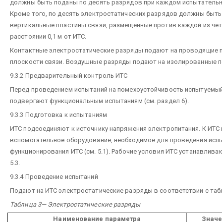
должны быть поданы по десять разрядов при каждом испытательн
Кроме того, по десять электростатических разрядов должны быть
вертикальные пластины связи, размещенные против каждой из чет
расстоянии 0,1 м от ИТС.
Контактные электростатические разряды подают на проводящие п
плоскости связи. Воздушные разряды подают на изолированные п
9.3.2 Предварительный контроль ИТС
Перед проведением испытаний на помехоустойчивость испытуемы
подвергают функциональным испытаниям (см. раздел 6).
9.3.3 Подготовка к испытаниям
ИТС подсоединяют к источнику напряжения электропитания. К ИТ
вспомогательное оборудование, необходимое для проведения исп
функционирования ИТС (см. 5.1). Рабочие условия ИТС устанавлива
5.3.
9.3.4 Проведение испытаний
Подают на ИТС электростатические разряды в соответствии с табл
Таблица 3— Электростатические разряды
Наименование параметра
Значе