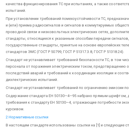
качества функционирования ТС при испытаниях, а также соответ
испытаний.
При установлении требований помехоустойчивости ТС, предназнач
и (или) приема радиосигналов и сигналов в коммутируемых общест
проводной связи и низковольтных электрических сетях, дополнит
стандарты, относящиеся к указанным способам передачи сигналов,
государственные стандарты, принятые на основе европейских те
стандартов ЭМС (ГОСТ Р 50799, ГОСТ Р 51317.3.8, ГОСТ Р 51318.24).
Стандарт не устанавливает требований безопасности ТС, в том чис
персонала от поражения электрическим током, предотвращению 
последствий аварий и требований к координации изоляции и соот
диэлектрических испытаний.
Стандарт не устанавливает требований по ограничению эмиссии по
Содержание стандарта ЕН 50130—4—95 набрано прямым шрифтом, 
требования к стандарту ЕН 50130—4, отражающие потребности эко
курсивом.
2 Нормативные ссылки
В настоящем стандарте использованы ссылки на [1] и следующие с