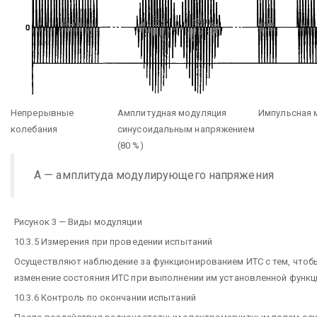
Непрерывные
Амплитудная модуляция
Импульсная 
колебания
синусоидальным напряжением
(80 %)
А — амплитуда модулирующего напряжения
Рисунок 3 — Виды модуляции
10.3.5 Измерения при проведении испытаний
Осуществляют наблюдение за функционированием ИТС с тем, что
изменение состояния ИТС при выполнении им установленной функц
10.3.6 Контроль по окончании испытаний