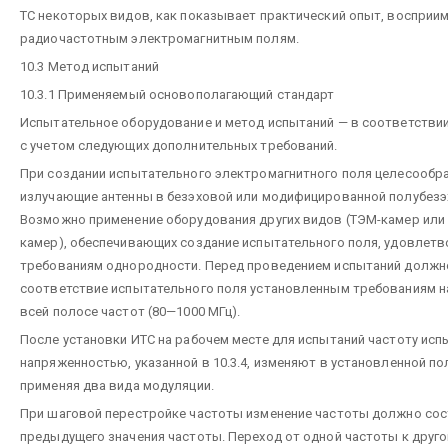
ТС некоторых видов, как показывает практический опыт, восприи
радиочастотным электромагнитным полям.
10.3 Метод испытаний
10.3.1 Применяемый основополагающий стандарт
Испытательное оборудование и метод испытаний — в соответствии 
с учетом следующих дополнительных требований.
При создании испытательного электромагнитного поля целесообр
излучающие антенны в безэховой или модифицированной полубезэ
Возможно применение оборудования других видов (ТЭМ-камер или
камер), обеспечивающих создание испытательного поля, удовлет
требованиям однородности. Перед проведением испытаний должн
соответствие испытательного поля установленным требованиям 
всей полосе частот (80—1000 МГц).
После установки ИТС на рабочем месте для испытаний частоту исп
напряженностью, указанной в 10.3.4, изменяют в установленной по
применяя два вида модуляции.
При шаговой перестройке частоты изменение частоты должно сос
предыдущего значения частоты. Переход от одной частоты к друг