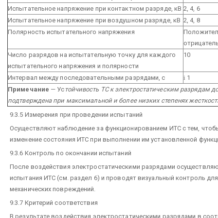
Испытательное напряжение при контактном разряде, кВ
2, 4, 6
Испытательное напряжение при воздушном разряде, кВ
2, 4, 8
Полярность испытательного напряжения
Положител
отрицател
Число разрядов на испытательную точку для каждого
10
испытательного напряжения и полярности
Интервал между последовательными разрядами, с
і
1
Примечание
— Ус
тойчивость ТС к электростатическим разрядам д
подтверждена при максимальной и более низких степенях жесткос
9.3.5 Измерения при проведении испытаний
Осуществляют наблюдение за функционированием ИТС с тем, что
изменение состояния ИТС при выполнении им установленной функц
9.3.6 Контроль по окончании испытаний
После воздействия электростатическими разрядами осуществля
испытания ИТС (см. раздел 6) и проводят визуальный контроль дл
механических повреждений.
9.3.7 Критерий соответствия
В результате воздействия электростатическими разрядами в соот