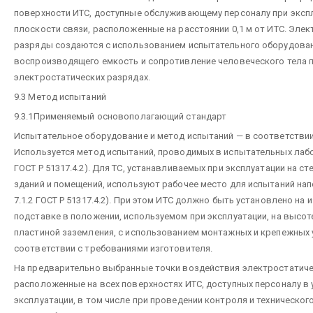
поверхности ИТС, доступные обслуживающему персоналу при экспл
плоскости связи, расположенные на расстоянии 0,1 м от ИТС. Эле
разряды создаются с использованием испытательного оборудован
воспроизводящего емкость и сопротивление человеческого тела 
электростатических разрядах.
9.3 Метод испытаний
9.3.1Применяемый основополагающий стандарт
Испытательное оборудование и метод испытаний — в соответствии с
Используется метод испытаний, проводимых в испытательных лабор
ГОСТ Р 51317.4.2). Для ТС, устанавливаемых при эксплуатации на ст
зданий и помещений, используют рабочее место для испытаний нап
7.1.2 ГОСТ Р 51317.4.2). При этом ИТС должно быть установлено на
подставке в положении, используемом при эксплуатации, на высоте
пластиной заземления, с использованием монтажных и крепежных 
соответствии с требованиями изготовителя.
На предварительно выбранные точки воздействия электростатиче
расположенные на всех поверхностях ИТС, доступных персоналу в 
эксплуатации, в том числе при проведении контроля и техническог