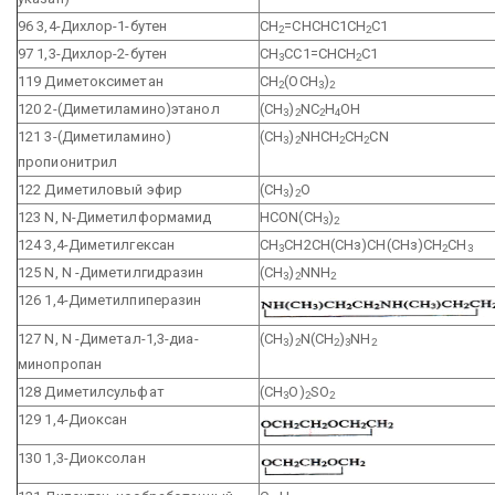
96 3,4-Дихлор-1-бутен
СН
=СНСНС1СН
С1
2
2
97 1,3-Дихлор-2-бутен
СН
СС1=СНСН
С1
3
2
119 Диметоксиметан
СН
(ОСН
)
2
3
2
120 2-(Диметиламино)этанол
(CH
)
NC
H
OH
3
2
2
4
121 3-(Диметиламино)
(CH
)
NHCH
CH
CN
3
2
2
2
пропионитрил
122 Диметиловый эфир
(СН
)
О
3
2
123 N, N-Диметилформамид
HCON(CH
)
3
2
124 3,4-Диметилгексан
СН
СН2СН(СНз)СН(СНз)СН
СН
3
2
3
125 N, N -Диметилгидразин
(CH
)
NNH
3
2
2
126 1,4-Диметилпиперазин
127 N, N -Диметал-1,3-диа-
(CH
)
N(CH
)
NH
3
2
2
3
2
минопропан
128 Диметилсульфат
(CH
O)
SO
3
2
2
129 1,4-Диоксан
130 1,3-Диоксолан