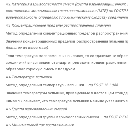
4.2
Категория взрывоопасности смеси (группа взрывозащищенного 
соотношению минимальных токов воспламенения (МТБ) по ГОСТР 513
взрывоопасности определяют по химическому сходству соединени
4.3
Концентрационные пределы распространения пламени
Метод определения концентрационных пределов распространения п
Значения концентрационных пределов распространения пламени пр
большие из известных).
Если температура воспламенения высокая, то соединение не обр
соединений в настоящем стандарте приведены концентрационные 
образовал горючую смесь с воздухом.
4.4
Температура вспышки
Метод определения температуры вспышки –
по ГОСТ 12.1.044.
Значения температуры вспышки, приведенные в настоящем стандар
Символ < означает, что температура вспышки меньше указанного зн
4.5
Группа взрывоопасных смесей
Метод определения группы взрывоопасных смесей –
по ГОСТ Р 51
4.6
Минимальный ток воспламенения