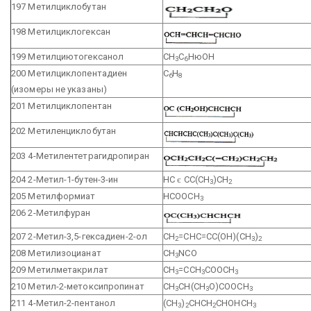
197 Метилциклобутан
198 Метилциклогексан
199 Метилциютогексанол
СН
С
НюОН
3
6
200 Метилциклопентадиен
С
Н
6
8
(изомеры не указаны)
201 Метилциклопентан
202 Метиленциклобутан
203 4-Метилентетрагидропиран
204 2-Метил-1-бутен-3-ин
НС
є
СС(СН
)СН
3
2
205 Метилформиат
НСООСН
3
206 2-Метилфуран
207 2-Метил-3,5-гексадиен-2-ол
СН
=СНС=СС(ОН)(СН
)
2
3
2
208 Метилизоцианат
CH
NCO
3
209 Метилметакрилат
СН
=ССН
СООСН
3
3
3
210 Метил-2-метоксипропинат
СН
СН(СН
О)СООСН
3
3
3
211 4-Метил-2-пентанол
(СН
)
СНСН
СНОНСН
3
2
2
3