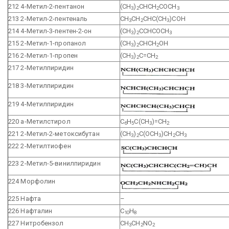
212 4-Метил-2-пентанон
(СН
)
СНСН
СОСН
3
2
2
3
213 2-Метил-2-пентеналь
СН
СН
СНС(СН
)СОН
3
2
3
214 4-Метил-3-пентен-2-он
(СН
)
ССНСОСН
3
2
3
215 2-Метил-1-пропанол
(СН
)
СНСН
ОН
3
2
2
216 2-Метил-1-пропен
(СН
)
С=СН
3
2
2
217 2-Метилпиридин
218 3-Метилпиридин
219 4-Метилпиридин
220 а-Метилстирол
С
Н
С(СН
)=СН
6
5
3
2
221 2-Метил-2-метоксибутан
(СН
)
С(ОСН
)СН
СН
3
2
3
2
3
222 2-Метилтиофен
223 2-Метил-5-винилпиридин
224 Морфолин
225 Нафта
–
226 Нафталин
C
H
10
8
227 Нитробензол
CH
CH
NO
3
2
2