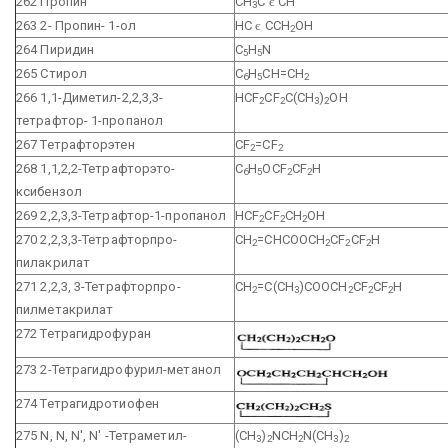
262 Пропин
СН
С
є
СН
3
263 2- Пропин- 1-ол
НС
є
ССН
ОН
2
264 Пиридин
C
H
N
5
5
265 Стирол
С
Н
СН=СН
6
5
2
266 1,1-Диметил-2,2,3,3-
HCF
CF
C(CH
)
OH
2
2
3
2
тетрафтор- 1-пропанол
267 Тетрафторэтен
CF
=CF
2
2
268 1,1,2,2-Тетрафторэто-
C
H
OCF
CF
H
6
5
2
2
ксибензол
269 2,2,3,3-Тетрафтор-1-пропанол
HCF
CF
CH
OH
2
2
2
270 2,2,3,3-Тетрафторпро-
CH
=CHCOOCH
CF
CF
H
2
2
2
2
пилакрилат
271 2,2,3, 3-Тетрафторпро-
CH
=C(CH
)COOCH
CF
CF
H
2
3
2
2
2
пилметакрилат
272 Тетрагидрофуран
273 2-Тетрагидрофурил-метанол
274 Тетрагидротиофен
275 N, N, N', N' -Тетраметил-
(CH
)
NCH
N(CH
)
3
2
2
3
2