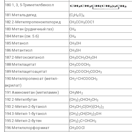
180 1, 3, 5-Триметилбензол
181 Метальдегид
(С
Н
О)
2
4
4
182 2-Метилпропеноилхлорид
СН
ССН
СОС1
2
3
183 Метан (рудничный газ)
СН
4
184 Метан (см. 5.6)
СН
4
185 Метанол
СН
ОН
3
186 Метантиол
CH
SH
3
187 2-Метоксиэтанол
СН
ОСН
СН
ОН
3
2
2
188 Метилацетат
СН
СООСН
3
3
189 Метилацетоацетат
СН
СООСН
СОСН
3
2
3
190 Метилпропеноат (метил-
СН
=СНСООСН
2
3
акрилат)
191 Аминометан (метиламин)
CH
NH
3
2
192 2-Метилбутан
(СН
)
СНСН
СН
3
2
2
3
193 2-Метил-2-бутанол
СН
СН
С(ОН)(СН
)
3
2
3
2
194 3-Метил-1-бутанол
(СН
)
СН(СН
)
ОН
3
2
2
2
195 2-Метил-2-бутен
(СН
)
С=СНСН
3
2
3
196 Метилхлорформиат
СН
ООСl
3