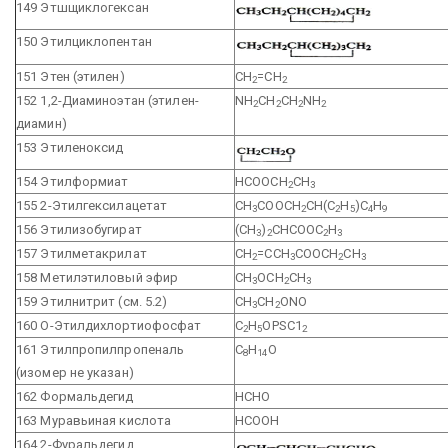
149 Этшщиклогексан
150 Этилциклопентан
151 Этен (этилен)
СН
=СН
2
2
152 1,2-Диаминоэтан (этилен-
NH
CH
CH
NH
2
2
2
2
диамин)
153 Этиленоксид
154 Этилформиат
НСООСН
СН
2
3
155 2-Этилгексилацетат
СН
СООСН
СН(С
Н
)С
Н
3
2
2
5
4
9
156 Этилизобугират
(СН
)
СНСООС
Н
3
2
2
3
157 Этилметакрилат
СН
=ССН
СООСН
СН
2
3
2
3
158 Метилэтиловый эфир
СН
ОСН
СН
3
2
3
159 Этилнитрит (см. 5.2)
CH
CH
ONO
3
2
160 О-Этилдихлортиофосфат
C
H
OPSC1
2
5
2
161 Этилпропилпропеналь
C
H
О
8
14
(изомер не указан)
162 Формальдегид
НСНО
163 Муравьиная кислота
НСООН
164 2-Фуральдегид