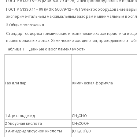
ГОСТ Р 51330.5–99 (МЭК 60079-4–75) Электрооборудование взрыв
ГОСТ Р 51330.11–99 (МЭК 60079-12–78) Электрооборудование взры
экспериментальным максимальным зазорам и минимальным восп
3 Общие положения
Стандарт содержит химические и технические характеристики вещ
взрывоопасных зонах. Химические соединения, приведенные в табли
Таблица 1 – Данные о воспламеняемости
Газ или пар
Химическая формула
1 Ацетальдегид
СН
СНО
3
2 Уксусная кислота
СН
СООН
3
3 Ангидрид уксусной кислоты
(СН
СО)
0
3
2