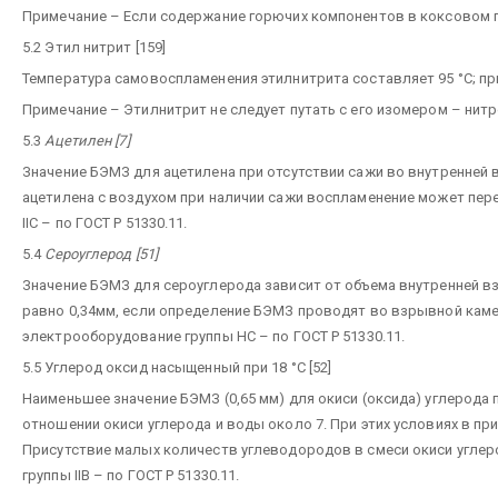
Примечание – Если содержание горючих компонентов в коксовом га
5.2 Этил нитрит [159]
Температура самовоспламенения этилнитрита составляет 95 °С; п
Примечание – Этилнитрит не следует путать с его изомером – нит
5.3
Ацетилен [7]
Значение БЭМЗ для ацетилена при отсутствии сажи во внутренней
ацетилена с воздухом при наличии сажи воспламенение может пер
IIС – по ГОСТ Р 51330.11.
5.4
Сероуглерод [51]
Значение БЭМЗ для сероуглерода зависит от объема внутренней 
равно 0,34мм, если определение БЭМЗ проводят во взрывной каме
электрооборудование группы НС – по ГОСТ Р 51330.11.
5.5 Углерод оксид насыщенный при 18 °С [52]
Наименьшее значение БЭМЗ (0,65 мм) для окиси (оксида) углерод
отношении окиси углерода и воды около 7. При этих условиях в пр
Присутствие малых количеств углеводородов в смеси окиси углер
группы IIВ – по ГОСТ Р 51330.11.