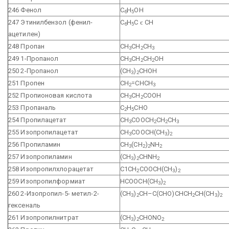
246 Фенол
С
Н
ОН
6
5
247 Этинилбензол (фенил-
С
Н
С
є
СН
6
5
ацетилен)
248 Пропан
СН
СН
СН
3
2
3
249 1-Пропанол
СН
СН
СН
ОН
3
2
2
250 2-Пропанол
(СН
)
СНОН
3
2
251 Пропен
СН
=СНСН
2
3
252 Пропионовая кислота
СН
СН
СООН
3
2
253 Пропаналь
С
Н
СНО
2
5
254 Пропилацетат
СН
СООСН
СН
СН
3
2
2
3
255 Изопропилацетат
СН
СООСН(СН
)
3
3
2
256 Пропиламин
CH
(CH
)
NH
3
2
2
2
257 Изопропиламин
(CH
)
CHNH
3
2
2
258 Изопропилхлорацетат
С1СН
СООСH(СН
)
2
3
2
259 Изопропилформиат
НСООСН(СН
)
3
2
260 2-Изопропил-5-
метил-2-
(СН
)
СН–С(СНО)СНСН
СН(СН
)
3
2
2
3
2
гексеналь
261 Изопропилнитрат
(CH
)
CHONO
3
2
2