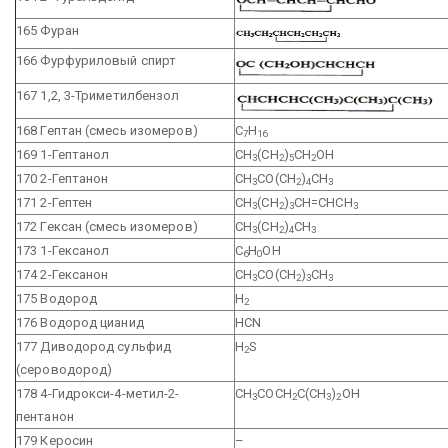
165 Фуран
166 Фурфуриловый спирт
167 1,2, 3-Триметилбензол
168 Гептан (смесь изомеров)
С
Н
7
16
169 1-Гептанол
СН
(СН
)
СН
ОН
3
2
5
2
170 2-Гептанон
СН
СО(СН
)
СН
3
2
4
3
171 2-Гептен
СН
(СН
)
СН=СНСН
3
2
3
3
172 Гексан (смесь изомеров)
СН
(СН
)
СН
3
2
4
3
173 1-Гексанол
С
Н
ОН
6
0
174 2-Гексанон
СН
СО(СН
)
СН
3
2
3
3
175 Водород
Н
2
176 Водород цианид
HCN
177 Диводород сульфид
H
S
2
(сероводород)
178 4-Гидрокси-4-метил-2-
СН
СОСН
С(СН
)
ОН
3
2
3
2
пентанон
179 Керосин
–