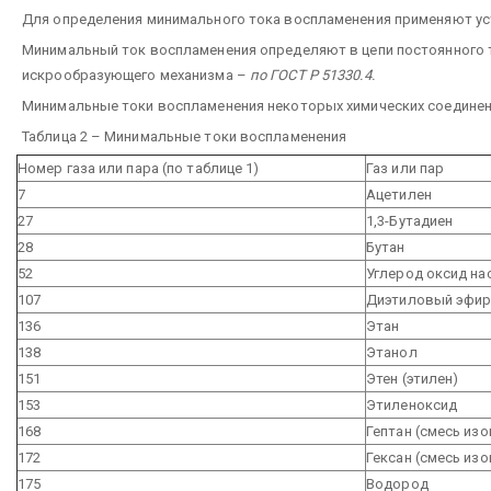
Для определения минимального тока воспламенения применяют устр
Минимальный ток воспламенения определяют в цепи постоянного т
искрообразующего механизма –
по ГОСТ Р 51330.4.
Минимальные токи воспламенения некоторых химических соединени
Таблица 2 – Минимальные токи воспламенения
Номер газа или пара (по таблице 1)
Газ или пар
7
Ацетилен
27
1,3-Бутадиен
28
Бутан
52
Углерод оксид на
107
Диэтиловый эфи
136
Этан
138
Этанол
151
Этен (этилен)
153
Этиленоксид
168
Гептан (смесь из
172
Гексан (смесь из
175
Водород