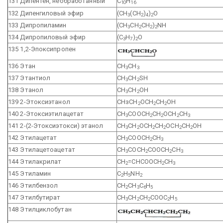
131 Дипентен, необработанный
C
H
10
16
132 Дипенгиловый эфир
(СН
(СН
)
)
О
3
2
4
2
133 Дипропиламин
(CH
CH
CH
)
NH
3
2
2
2
134 Дипропиловый эфир
(С
Н
)
О
3
7
2
135 1,2-Эпоксипропен
136 Этан
СН
СН
3
3
137 Этантиол
CH
CH
SH
3
2
138 Этанол
СН
СН
ОН
3
2
139 2-Этоксиэтанол
СНзСН
ОСН
СН
ОН
2
2
2
140 2-Этоксиэтилацетат
СН
СООСН
СН
ОСН
СН
3
2
2
2
3
141 2-(2-Этоксиэтокси) этанол
СН
СН
ОСН
СН
ОСН
СН
ОН
3
2
2
2
2
2
142 Этилацетат
СН
СООСН
СН
3
2
3
143 Этилацетоацетат
СН
СОСН
СООСН
СН
3
2
2
3
144 Этилакрилат
СН
=СНСООСН
СН
2
2
3
145 Этиламин
C
H
NH
2
5
2
146 Этилбензол
СН
СН
С
Н
2
3
6
5
147 Этилбутират
СН
СН
СН
СООС
Н
3
2
2
2
5
148 Этилциклобутан