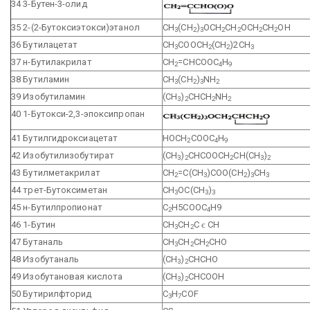
34 3-Бутен-3-олид
35 2-(2-Бутоксиэтокси)этанол
СН
(СН
)
ОСН
СН
ОСН
СН
ОН
3
2
3
2
2
2
2
36 Бутилацетат
СН
СООСН
(СН
)2СН
3
2
2
3
37 н-Бутилакрилат
СН
=СНСООС
Н
2
4
9
38 Бутиламин
CH
(CH
)
NH
3
2
3
2
39 Изобутиламин
(CH
)
CHCH
NH
3
2
2
2
40 1-Бутокси-2,3-эпоксипропан
41 Бутилгидроксиацетат
НОСН
СООС
Н
2
4
9
42 Изобутилизобутират
(СН
)
СНСООСН
СН(СН
)
3
2
2
3
2
43 Бутилметакрилат
СН
=С(СН
)СОО(СН
)
СН
2
3
2
3
3
44 трет-Бутоксиметан
СН
ОС(СН
)
3
3
3
45 н-Бутилпропионат
С
Н5СООС
Н9
2
4
46 1-Бутин
СН
СН
С
є
СН
3
2
47 Бутаналь
СН
СН
СН
СНО
3
2
2
48 Изобутаналь
(СН
)
СНСНО
3
2
49 Изобутановая кислота
(СН
)
СНСООН
3
2
50 Бутирилфторид
C
H
COF
3
7