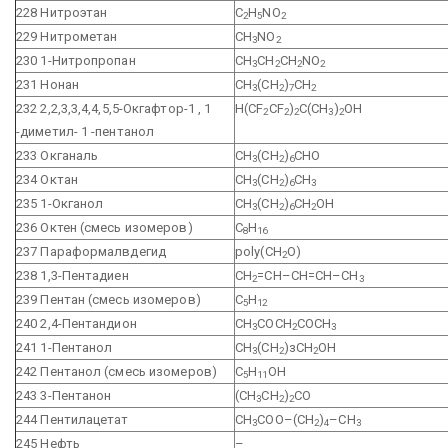
228 Нитроэтан
C
H
NО
2
5
2
229 Нитрометан
CH
NО
3
2
230 1-Нитропропан
CH
CH
CH
NО
3
2
2
2
231 Нонан
CH
(CH
)
CH
3
2
7
2
232 2,2,3,3,4,4,5,5-Окгафтор-1 , 1
H(CF
CF
)
C(CH
)
OH
2
2
2
3
2
-диметил- 1 -пентанол
233 Окганаль
CH
(CH
)
CHO
3
2
6
234 Октан
CH
(CH
)
CH
3
2
6
3
235 1-Окганол
CH
(CH
)
CH
OH
3
2
6
2
236 Октен (смесь изомеров)
C
H
8
16
237 Параформалвдегид
poly(CH
О)
2
238 1,3-Пентадиен
CH
=CH–CH=CH–CH
2
3
239 Пентан (смесь изомеров)
C
H
5
12
240 2,4-Пентандион
СН
СОСН
СОСН
3
2
3
241 1-Пентанол
СН
(СН
)зСН
ОН
3
2
2
242 Пентанол (смесь изомеров)
С
Н
ОН
5
11
243 3-Пентанон
(СН
СН
)
СО
3
2
2
244 Пентилацетат
СН
СОО–(СН
)
–СН
3
2
4
3
245 Нефть
–