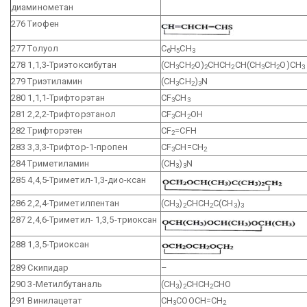
диаминометан
276 Тиофен
277 Толуол
С
Н
СН
6
5
3
278 1,1,3-Триэтоксибутан
(СН
СН
О)
СНСН
СН(СН
СН
О)СН
3
2
2
2
3
2
3
279 Триэтиламин
(CH
CH
)
N
3
2
3
280 1,1,1-Трифторэтан
CF
CH
3
3
281 2,2,2-Трифторэтанол
CF
CH
OH
3
2
282 Трифторэтен
CF
=CFH
2
283 3,3,3-Трифтор-1-пропен
CF
CH=CH
3
2
284 Триметиламин
(CH
)
N
3
3
285 4,4,5-Триметил-1,3-дио-ксан
286 2,2,4-Триметилпентан
(СН
)
СНСН
С(СН
)
3
2
2
3
3
287 2,4,6-Триметил- 1,3,5-триоксан
288 1,3,5-Триоксан
289 Скипидар
–
290 3-Метилбутаналь
(СН
)
СНСН
СНО
3
2
2
291 Винилацетат
СН
СООСН=СН
3
2