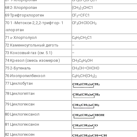
3
2
2
68 2-Хлорпропан
(СН
)
СНС1
3
2
69 Трифторхлорэтен
CF
=CFC1
2
70 1 -Метокси-2,2,2-трифтор- 1
СF
СНСlOСН
3
3
-хлорэтан
71
a
-Хлортолуол
С
Н
СН
С1
6
5
2
72 Каменноугольный деготь
–
73 Коксовый газ (см. 5.1)
–
74 Крезол (смесь изомеров)
СН
С
Н
ОН
3
6
4
75 2-Бутеналь
СН
СН=СНСНО
3
76 Изопропилбензол
С
Н
СН(СН
)
6
5
3
2
77 Циклобутан
78 Циклогептан
79 Циклогексан
80 Циклогексанол
81 Циклогексанон
82 Циклогексен