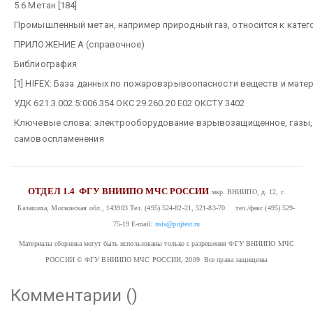
5.6 Метан [184]
Промышленный метан, например природный газ, относится к категор
ПРИЛОЖЕНИЕ А
(справочное)
Библиография
[1] HIFEX: База данных по пожаровзрывоопасности веществ и матер
УДК 621.3.002.5:006.354 ОКС 29.260.20 Е02 ОКСТУ 3402
Ключевые слова: электрооборудование взрывозащищенное, газы, 
самовоспламенения
ОТДЕЛ 1.4
ФГУ ВНИИПО МЧС РОССИИ
мкр. ВНИИПО, д. 12, г.
Балашиха, Московская обл., 143903
Тел. (495) 524-82-21, 521-83-70 тел./факс (495) 529-
75-19
E-mail:
nsis@pojtest.ru
Материалы сборника могут быть использованы только с разрешения ФГУ ВНИИПО МЧС
РОССИИ
© ФГУ ВНИИПО МЧС РОССИИ, 2009 Все права защищены
Комментарии (
)