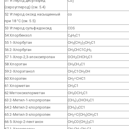
51 Углерод дисульфид
CS
2
(сероуглерод) (см. 5.4)
52 Углерод оксид насыщенный
со
при 18 °С (см. 5.5)
53 Углерод сульфидоксид
COS
54 Хлорбензол
С
Н
С1
6
5
55 1-Хлорбутан
СН
(СН
)
СН
С1
3
2
2
2
56 2-Хлорбуган
СН
СНС1С
Н
3
2
5
57 1-Хлор-2,3-эпоксипропан
ОСН
СНСН
С1
2
2
58 Хлорэтан
СН
СН
С1
3
2
59 2-Хлорэтанол
СН
С1СН
ОН
2
2
60 Хлорэтен
СН
=СНС1
2
61 Хлорметан
СН
С1
3
62 Метоксихлорметан
СН
ОСН
С1
3
2
63 2-Метил-1-хлорпропан
(СН
)
СНСН
С1
3
2
2
64 2-Метил-2-хлорпропан
(СН
)
СС1
3
3
65 2-Метил-3-хлорпропен
СН
=С(СН
)СН
С1
2
3
2
66 5-Хлор-2-пентанон
СН
СО(СН
)
С1
3
2
3
67 1-Хлорпропан
СН
СН
СН
С1