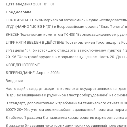
Дата введения
2001–01–01
Предисловие
1 РАЗРАБОТАН Некоммерческой автономной научно-исследовательс
ИГД” (НАНИО “ЦС ВЭ ИГД”) и Всероссийским ордена “Знак Почета
ВНЕСЕН Техническим комитетом ТК 403 “Взрывозащищенное и рудн
2 ПРИНЯТ И ВВЕДЕН В ДЕЙСТВИЕ Постановлением Госстандарта Росси
3 Разделы 1; 4; 5 настоящего стандарта, за исключением пунктов 4.2; 4
20–96 “Электрооборудование взрывозащищенное. Часть 20. Данные
4 ВВЕДЕН ВПЕРВЫЕ
5 ПЕРЕИЗДАНИЕ. Апрель 2003 г.
Введение
Настоящий стандарт входит в комплекс государственных стандар
“Взрывозащищенное и рудничное электрооборудование” на основ
В стандарт, дополнительно к требованиям технического отчета М
60079-20–96 с учетом сложившейся национальной практики, норм и
В таблице 1 раздела 3 в названиях характеристик взрывоопасных 
В разделе 5 названия некоторых химических соединений приведен