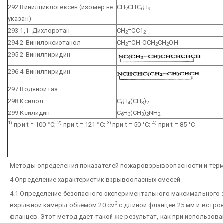
292 Винилциклогексен (изомер не
СН
СНС
Н
2
6
9
указан)
293 1,1 -Дихлорэтан
СН
=СС1
2
2
294 2-Винилоксиэтанол
СН
=СН-ОСН
СН
ОН
2
2
2
295 2-Винилпиридин
296 4-Винилпиридин
297 Водяной газ
–
298 Ксилол
С
Н
(СН
)
6
4
3
2
299 Ксилидин
C
H
(CH
)
NH
6
3
3
2
2
1)
2)
3)
4)
при t = 100 °С;
при t = 121 °С;
при t = 50 °С;
при t = 85 °С
Методы определения показателей пожаровзрывоопасности и терминоло
4 Определение характеристик взрывоопасных смесей
4.1 Определение безопасного экспериментального максимального 
3
взрывной камеры объемом 20 см
с длиной фланцев 25 мм и встр
фланцев. Этот метод дает такой же результат, как при использов