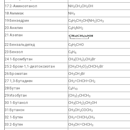
17 2-Аминоэтанол
NH
CH
CH
OH
2
2
2
18 Аммиак
NH
3
19 Бензедрин
C
H
CH
CH(NH
)CH
6
5
2
2
3
20 Анилин
C
H
NH
6
5
2
21 Азепан
22 Бензальдегид
С
Н
СНО
6
5
23 Бензол
С
Н
6
6
24 1-Бромбутан
СН
(СН
)
СН
Вг
3
2
2
2
25 2-Бром-1,1-диэтоксиэтан
(СН
СН
О)
СНСН
Вг
3
2
2
2
26 Бромэтан
СН
СН
Вг
3
2
27 1,3-Бутадиен
СН
=СНСН=СН
2
2
28 Бутан
С
Н
4
10
29 Изобутан
(СН
)
СНСН
3
2
3
30 1-Бутанол
СН
(СН
)
СН
ОН
3
2
2
2
31 Бутанон
СН
СН
СОСН
3
2
3
32 1-Бутен
СН
=СНСН
СН
2
2
3
33 2-Бутен
СН
СН=СНСН
3
3