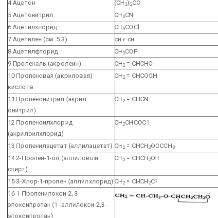
4 Ацетон
(СН
)
СО
3
2
5 Ацетонитрил
CH
CN
3
6 Ацетилхлорид
СН
СОСl
3
7 Ацетилен (см. 5.3)
сн
є
сн
8 Ацетилфторид
CH
COF
3
9 Пропеналь (акролеин)
СН
= СНСНО
2
10 Пропеновая (акриловая)
СН
= СНСООН
2
кислота
11 Пропенонитрил (акрил
СН
= CHCN
2
онитрил)
12 Пропеноилхлорид
СН
СНСОС1
2
(акрилоилхлорид)
13 Пропенилацетат (аллилацетат)
СН
= СНСН
ООССН
2
2
3
14 2-Пропен-1-ол (аллиловый
СН
= СНСН
ОН
2
2
спирт)
15 3-Хлор-1-пропен (аллилхлорид)
СН
= СНСН
С1
2
2
16 1-Пропенилокси-2,
3-
эпоксипропан (1 -аллилокси-2,3-
эпоксипропан)