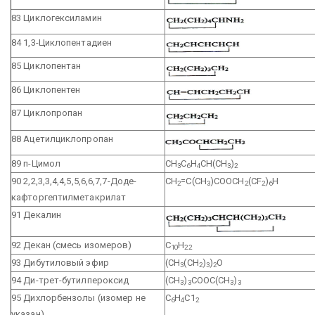
83 Циклогексиламин
84 1,3-Циклопентадиен
85 Циклопентан
86 Циклопентен
87 Циклопропан
88 Ацетилциклопропан
89 п-Цимол
СН
С
Н
СН(СН
)
3
6
4
3
2
90 2,2,3,3,4,4,5,5,6,6,7,7-Доде-
СН
=С(СН
)СООСН
(СF
)
Н
2
3
2
2
6
кафторгептилметакрилат
91 Декалин
92 Декан (смесь изомеров)
С
Н
10
22
93 Дибутиловый эфир
(СН
(СН
)
)
O
3
2
3
2
94 Ди-трет-бутилпероксид
(СН
)
СООС(СН
)
3
3
3
3
95 Дихлорбензолы (изомер не
С
Н
С1
6
4
2
указан)