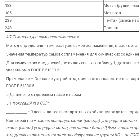
183
Метан (рудничный
185
Метанол
239
Пентан (смесь из
248
Пропан
4.7
Температура самовоспламенения
Метод определения температуры самовоспламенения, в соответст
Значения температур самовоспламенения для химических соединени
Для химических соединений, не включенных в таблицу 1, должны ис
указанном в ГОСТ Р 51330.5.
Примечание – Описание устройства, принятого в качестве стандар
ГОСТ Р 51330.5.
5 Данные по отдельным газам и парам
5.1
Коксовый газ [73] *
___________
* Здесь и далее в квадратных скобках приводится поряд
Коксовый газ –
смесь водорода, окиси (оксида) углерода и метана
окись (оксид) углерода и метан, составляет более 0,5мм, должно 
мм, должно применяться электрооборудование группы IIС – по ГОСТ