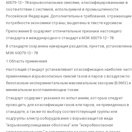
60079-12–78 взрывоопасными смесями, классифицированными в
соответствии с системой, используемой в промышленности
Российской Федерации. Дополнительные требования, отражающие
потребности экономики страны, выделены в тексте курсивом.
Приложение Б содержит отличительные признаки настоящего
стандарта и международного стандарта МЭК 60079-12–78.
В стандарте сохранена нумерация разделов, пунктов, установленна
МЭК 60079-12–78.
1 Область применения
Настоящий стандарт устанавливает классификацию наиболее част
применяемых взрывоопасных смесей газов и паров с воздухом по
безопасным экспериментальным максимальным зазорам (БЭМЗ) и
минимальным воспламеняющим токам.
Стандарт содержит указания по испытаниям, которые следует
проводить для классификации газов или паров, не приведенных в
стандарте, а также по выбору соответствующей группы или
подгруппы электрооборудования с взрывозащитой вида
“взрывонепроницаемая оболочка” или “искробезопасная
электрическая цепь” в зависимости от газа или пара, в среде