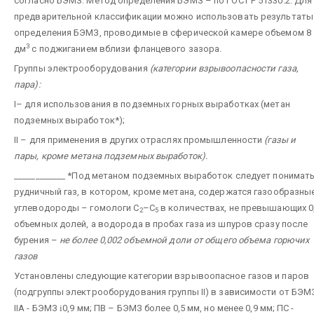
согласно БЭМЗ. Метод определения БЭМЗ – по ГОСТ Р 51330.2. Для
предварительной классификации можно использовать результаты
определения БЭМЗ, проводимые в сферической камере объемом 8
3
дм
с поджиганием вблизи фланцевого зазора.
Группы электрооборудования
(категории взрывоопасности газа,
пара):
I– для использования в подземных горных выработках (метан
подземных выработок*);
II – для применения в других отраслях промышленности
(газы и
пары, кроме метана подземных выработок).
____________
*Под метаном подземных выработок следует понимат
рудничный газ, в котором, кроме метана, содержатся газообразны
углеводороды – гомологи C
–C
в количествах, не превышающих 0
2
5
объемных долей, а водорода в пробах газа из шпуров сразу после
бурения –
не более 0,002 объемной доли от общего объема горючих
газов
Установлены следующие категории взрывоопасное газов и паров
(подгруппы электрооборудования группы II) в зависимости от БЭМ
IIA - БЭМЗ
і
0,9 мм; ПВ – БЭМЗ более 0,5 мм, но менее 0,9 мм; ПС -