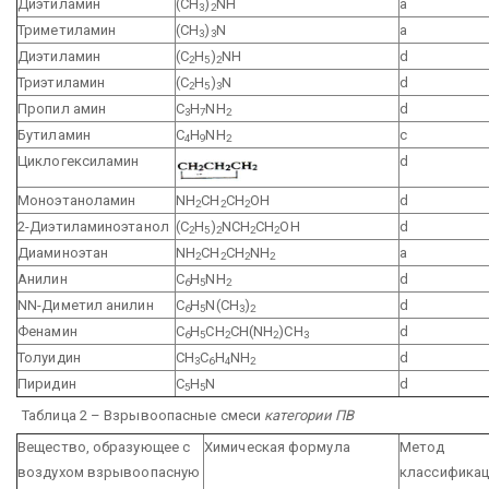
Диэтиламин
(CH
)
NH
a
3
2
Триметиламин
(CH
)
N
a
3
3
Диэтиламин
(C
H
)
NH
d
2
5
2
Триэтиламин
(C
H
)
N
d
2
5
3
Пропил амин
C
H
NH
d
3
7
2
Бутиламин
C
H
NH
с
4
9
2
Циклогексиламин
d
Моноэтаноламин
NH
CH
CH
OH
d
2
2
2
2-Диэтиламиноэтанол
(C
H
)
NCH
CH
OH
d
2
5
2
2
2
Диаминоэтан
NH
CH
CH
NH
a
2
2
2
2
Анилин
C
H
NH
d
6
5
2
NN-Диметил анилин
C
H
N(CH
)
d
6
5
3
2
Фенамин
C
H
CH
CH(NH
)CH
d
6
5
2
2
3
Толуидин
CH
C
H
NH
d
3
6
4
2
Пиридин
C
H
N
d
5
5
Таблица 2 – Взрывоопасные смеси
категории ПВ
Вещество, образующее с
Химическая формула
Метод
воздухом взрывоопасную
классификац