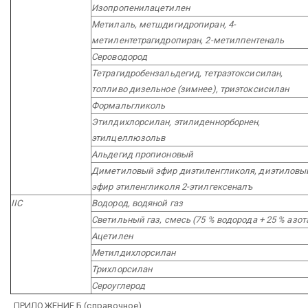
Изопропенилацетилен
Метилаль, метшдигидропиран, 4-
метилентетрагидропиран, 2-метилпентеналь
Сероводород
Тетрагидробензальдегид, тетраэтоксисилан,
топливо дизельное (зимнее), триэтоксисилан
Формальгликоль
Этилдихлорсилан, этилиденнорборнен,
этилцеллюзольв
Альдегид пропионовый
Диметиловый эфир диэтиленгликоля, диэтиловы
эфир этиленгликоля 2-этилгексеналъ
IIC
Водород, водяной газ
Светильный газ, смесь (75 % водорода + 25 % азот
Ацетилен
Метилдихлорсилан
Трихлорсилан
Сероуглерод
ПРИЛОЖЕНИЕ Б
(справочное)