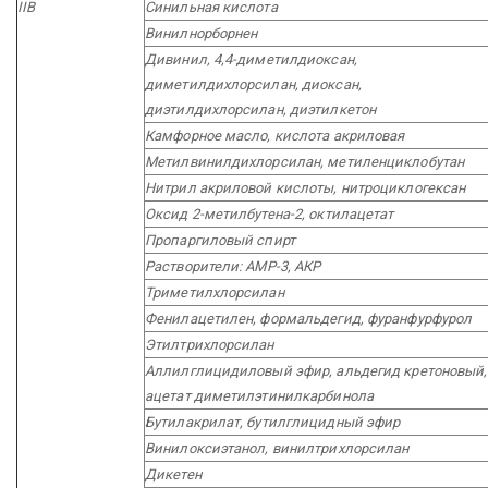
IIB
Синильная кислота
Винилнорборнен
Дивинил, 4,4-диметилдиоксан,
диметилдихлорсилан, диоксан,
диэтилдихлорсилан, диэтилкетон
Камфорное масло, кислота акриловая
Метилвинилдихлорсилан, метиленциклобутан
Нитрил акриловой кислоты, нитроциклогексан
Оксид 2-метилбутена-2, октилацетат
Пропаргиловый спирт
Растворители: АМР-3, АКР
Триметилхлорсилан
Фенилацетилен, формальдегид, фуранфурфурол
Этилтрихлорсилан
Аллилглицидиловый эфир, альдегид кретоновый,
ацетат диметилэтинилкарбинола
Бутилакрилат, бутилглицидный эфир
Винилоксиэтанол, винилтрихлорсилан
Дикетен