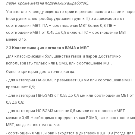
пары, кроме метана подземных выработок).
Установлены следующие категории взрывоопасности газов и паро
(подгруппы электрооборудования группы II) в зависимости от
соотношения МВТ: ПА – соотношение МВТ более 0,8; ПВ –
соотношение МВТ от 0,45 до 0,8 включ.; ПС – соотношение МВТ
менее 0,45.
2.3
Классификация согласно БЭМЗ и МВТ
Для классификации большинства газов и паров достаточно
использовать только или БЭМЗ, или соотношение МВТ.
Одного критерия достаточно, когда:
- для категории ПА-БЭМЗ превышает 0,9 мм или соотношение МВТ
превышает 0,9;
- для категории ПВ-БЭМЗ от 0,55 до 0,9 мм или соотношение МВТ от
0,5 до 0,8;
- для категории НС-БЭМЗ меньше 0,5 мм или соотношение МВТ
меньше 0,45. Необходимо определять как БЭМЗ, так и соотношени
МВТ, когда известны только:
- соотношения МВТ, и они находятся в диапазоне 0,8–0,9 (тогда для