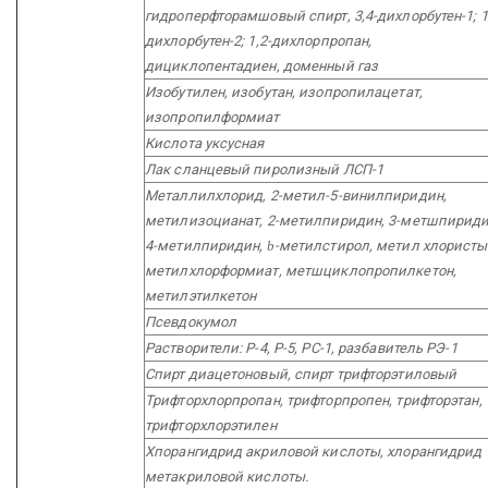
гидроперфторамшовый спирт, 3,4-дихлорбутен-1; 1
дихлорбутен-2; 1,2-дихлорпропан,
дициклопентадиен, доменный газ
Изобутилен, изобутан, изопропилацетат,
изопропилформиат
Кислота уксусная
Лак сланцевый пиролизный ЛСП-1
Металлилхлорид, 2-метил-5-винилпиридин,
метилизоцианат, 2-метилпиридин, 3-метшпириди
4-метилпиридин,
b
-метилстирол, метил хлористы
метилхлорформиат, метшциклопропилкетон,
метилэтилкетон
Псевдокумол
Растворители: Р-4, Р-5, РС-1, разбавитель РЭ-1
Спирт диацетоновый, спирт трифторэтиловый
Трифторхлорпропан, трифторпропен, трифторэтан,
трифторхлорэтилен
Хпорангидрид акриловой кислоты, хлорангидрид
метакриловой кислоты.