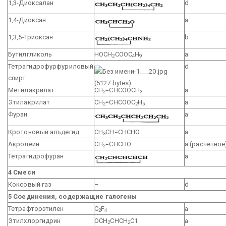
1,3-Диоксалан
d
1,4-Диоксан
a
1,3,5-Триоксан
b
Бутилгликоль
НОСН
СООС
Н
a
2
4
9
Тетрагидрофурфуриловый
d
спирт
Метилакрилат
СН
=СНСООСН
a
2
3
Этилакрилат
СН
=СНСООС
Н
a
2
2
5
Фуран
a
Кротоновый альдегид
СН
СН=СНСНО
a
3
Акролеин
СН
=СНСНО
a (расчетное
2
Тетрагидрофуран
a
4 Смеси
Коксовый газ
–
d
5 Соединения, содержащие галогены
Тетрафторэтилен
C
F
а
2
4
Этилхлоргидрин
ОСН
СНСН
С1
а
2
2