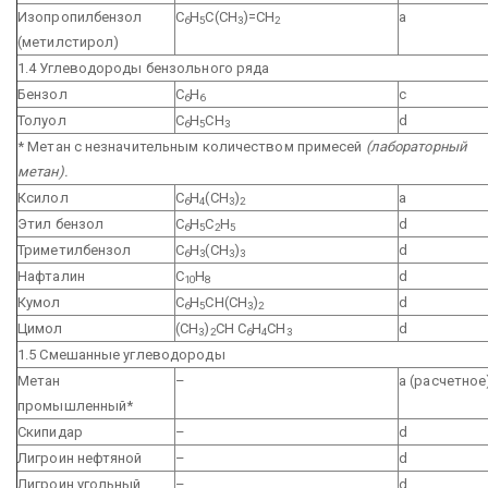
Изопропилбензол
С
Н
С(СН
)=СН
a
6
5
3
2
(метилстирол)
1.4 Углеводороды бензольного ряда
Бензол
С
Н
с
6
6
Толуол
С
Н
СН
d
6
5
3
* Метан с незначительным количеством примесей
(лабораторный
метан).
Ксилол
С
Н
(СН
)
а
6
4
3
2
Этил бензол
С
Н
С
Н
d
6
5
2
5
Триметилбензол
С
Н
(СН
)
d
6
3
3
3
Нафталин
С
Н
d
10
8
Кумол
С
Н
СН(СН
)
d
6
5
3
2
Цимол
(СН
)
СН С
Н
СН
d
3
2
6
4
3
1.5 Смешанные углеводороды
Метан
–
а (расчетное
промышленный*
Скипидар
–
d
Лигроин нефтяной
–
d
Лигроин угольный
–
d