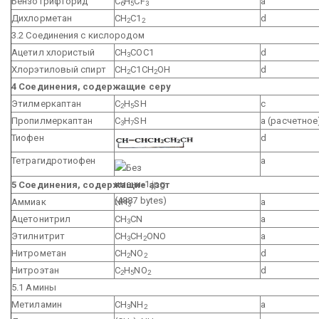
Бензотрифторид
C
H
CF
a
6
5
3
Дихлорметан
СН
С1
d
2
2
3.2 Соединения с кислородом
Ацетил хлористый
СН
СОС1
d
3
Хлорэтиловый спирт
СН
С1СН
ОН
d
2
2
4 Соединения, содержащие серу
Этилмеркаптан
C
H
SH
с
2
5
Пропилмеркаптан
C
H
SH
а (расчетное
3
7
Тиофен
d
Тетрагидротиофен
a
5 Соединения, содержащие азот
Аммиак
NH
a
3
Ацетонитрил
CH
CN
a
3
Этилнитрит
CH
CH
ONO
a
3
2
Нитрометан
CH
NO
d
2
2
Нитроэтан
C
H
NO
d
2
5
2
5.1 Амины
Метиламин
CH
NH
a
3
2