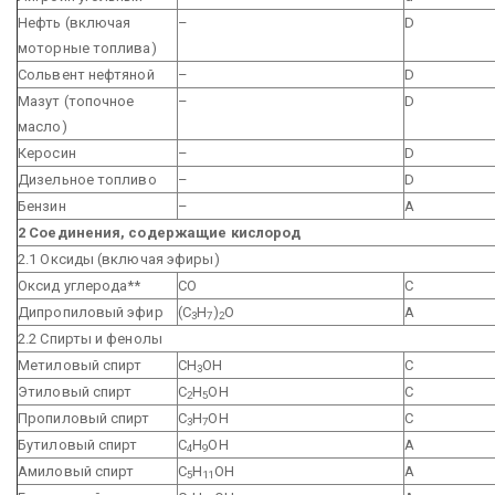
Нефть (включая
–
D
моторные топлива)
Сольвент нефтяной
–
D
Мазут (топочное
–
D
масло)
Керосин
–
D
Дизельное топливо
–
D
Бензин
–
A
2 Соединения, содержащие кислород
2.1 Оксиды (включая эфиры)
Оксид углерода**
СО
С
Дипропиловый эфир
(С
Н
)
О
A
3
7
2
2.2 Спирты и фенолы
Метиловый спирт
СН
ОН
С
3
Этиловый спирт
С
Н
ОН
С
2
5
Пропиловый спирт
С
Н
ОН
С
3
7
Бутиловый спирт
С
Н
ОН
A
4
9
Амиловый спирт
С
Н
ОН
A
5
11