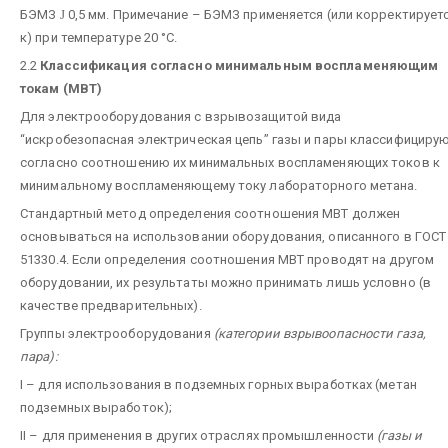
БЭМЗ
Ј
0,5 мм. Примечание – БЭМЗ применяется (или корректирует
к) при температуре 20 °С.
2.2
Классификация согласно минимальным воспламеняющим
токам (МВТ)
Для электрооборудования с взрывозащитой вида
“искробезопасная электрическая цепь” газы и пары классифициру
согласно соотношению их минимальных воспламеняющих токов к
минимальному воспламеняющему току лабораторного метана.
Стандартный метод определения соотношения МВТ должен
основываться на использовании оборудования, описанного в ГОСТ
51330.4. Если определения соотношения МВТ проводят на другом
оборудовании, их результаты можно принимать лишь условно (в
качестве предварительных).
Группы электрооборудования
(категории взрывоопасности газа,
пара):
I – для использования в подземных горных выработках (метан
подземных выработок);
II – для применения в других отраслях промышленности
(газы и