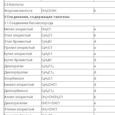
2.6 Кислоты
Уксусная кислота
СН
СООН
b
3
3 Соединения, содержащие галогены
3.1 Соединения без кислорода
Метил хлористый
СН
С1
a
3
Этил хлористый
С
Н
С1
b
2
5
Этил бромистый
С
Н
Вг
d
2
5
Пропил хлористый
С
Н
С1
a
3
7
Бутил хлористый
С
Н
С1
a
4
9
Бутил бромистый
С
Н
Вг
d
4
9
Дихлорэтан
С
Н
С1
a
2
4
2
Дихлорпропан
С
Н
С1
d
3
6
2
Хлорбензол
С
Н
С1
d
6
5
Бензил хлористый
С
Н
СНС1
d
6
5
Дихлорбензол
С
Н
С1
d
6
4
2
Аллил хлористый
СН
=СНСН
С1
b
2
2
Дихлорэтилен
СНС1=СНС1
a
Этилен хлористый
СН
=СНС1
с
2