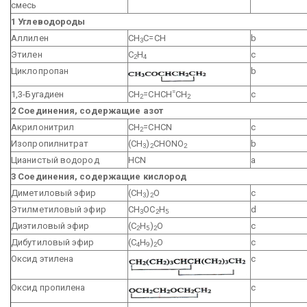
смесь
1 Углеводороды
Аллилен
СН
С=СН
b
3
Этилен
С
Н
с
2
4
Циклопропан
b
=
1,3-Бугадиен
СН
=СНСН
СН
с
2
2
2 Соединения, содержащие азот
Акрилонитрил
CH
=CHCN
c
2
Изопропилнитрат
(CH
)
CHONО
b
3
2
2
Цианистый водород
HCN
a
3 Соединения, содержащие кислород
Диметиловый эфир
(СН
)
О
c
3
2
Этилметиловый эфир
СН
ОС
Н
d
3
2
5
Диэтиловый эфир
(С
Н
)
О
c
2
5
2
Дибутиловый эфир
(С
H
)
О
c
4
9
2
Оксид этилена
c
Оксид пропилена
c