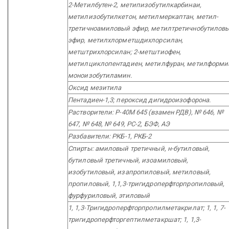
2-Метилбутен-2, метипизобутилкарбинаи,
метилизобутилкетон, метилмеркаптан, метил-
третичноамиловый эфир, метилтретичнобутилов
эфир, метилхлорметшдихлорсилан,
метштрихлорсилан; 2-метштиофен,
метилциклопентадиен, метилфуран, метилформи
моноизобутиламин.
Оксид мезитила
Пентадиен-1,3; пероксид дигидроизофорона.
Растворители: Р-40М 645 (взамен РДВ), № 646, №
647, № 648, № 649, РС-2, БЭФ, АЭ
Разбавители: РКБ-1, РКБ-2
Спирты: амиловый третичный, н-бутиловый,
бутиловый третичный, изоамиловый,
изобутиловый, изапропиловый, метиловый,
пропиловый, 1,1,3-тригидроперфторпропиловый,
фурфуриловый, этиловый
1, 1,3-Тригидроперфторпропилметакрилат; 1, 1, 7-
тригидроперфторгептилметакршат; 1, 1,3-