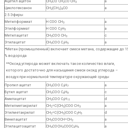
Ацетил ацетон
СН
СО СН
СО СН
a
3
2
3
Циклогексанон
СН
(СН
)
СО
a
2
2
4
2.5 Эфиры
Метилформиат
Н СОО СН
a
3
Этилформиат
Н СОО С
Н
a
2
5
Метилацетат
СН
СОО СН
с
3
3
Этилацетат
СН
СОО С
Н
a
3
2
5
*Метан (промышленный) включает смеси метана, содержащие до 1
% водорода
**Оксид углерода может включать такое количество влаги,
которого достаточно для насыщения смеси оксид углерода –
воздух при нормальной температуре окружающей среды
Пропил ацетат
СН
СОО С
Н
a
3
3
7
Бутил ацетат
СН
СОО С
Н
с
3
4
9
Амилацетат
СН
СОО С
Н
d
3
5
11
Метилметакрилат
СН
=С(СН
)СОО СН
a
2
3
3
Этилметакрилат
СН
=С(СН
)СОО С
Н
d
2
3
2
5
Винилацетат
СН
СООСН=СН
a
3
2
Этилацетоацетат
СН
СОСН
СООС
Н
a
3
2
2
5