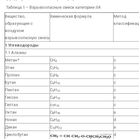
Таблица 1 – Взрывоопасные смеси
категории IIА
Вещество,
Химическая формула
Метод
образующее с
классификац
воздухом
взрывоопасную смесь
1 Углеводороды
1.1 Алканы
Метан*
СН
с
4
Этан
С
Н
с
2
6
Пропан
С
Н
с
3
8
Бутан
С
Н
с
4
10
Пентан
С
Н
с
5
12
Гексан
С
Н
с
6
14
Гептан
с
н
с
7
16
Октан
С
H
а
8
18
Нонан
С
Н
d
9
20
Декан
С
Н
а
10
22
Циклобутан
d