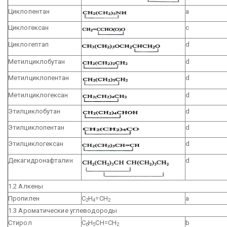
Циклопентан
а
Циклогексан
с
Циклогептап
d
Метилциклобутан
d
Метилциклопентан
d
Метилциклогексан
d
Этилциклобутан
d
Этилциклопентан
d
Этилциклогексан
d
Декагидронафталин
d
1.2 Алкены
Пропилен
С
Н
=СН
a
2
4
2
1.3 Ароматические углеводороды
Стирол
С
Н
СН=СН
b
6
5
2