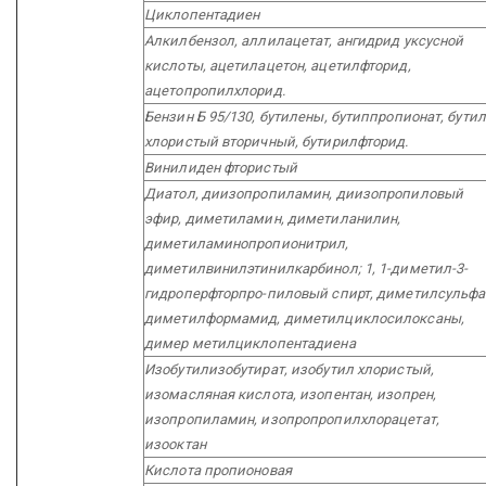
Циклопентадиен
Алкилбензол, аллилацетат, ангидрид уксусной
кислоты, ацетилацетон, ацетилфторид,
ацетопропилхлорид.
Бензин Б 95/130, бутилены, бутиппропионат, бутил
хлористый вторичный, бутирилфторид.
Винилиден фтористый
Диатол, диизопропиламин, диизопропиловый
эфир, диметиламин, диметиланилин,
диметиламинопропионитрил,
диметилвинилэтинилкарбинол; 1, 1-диметил-3-
гидроперфторпро-пиловый спирт, диметилсульфа
диметилформамид, диметилциклосилоксаны,
димер метилциклопентадиена
Изобутилизобутират, изобутил хлористый,
изомасляная кислота, изопентан, изопрен,
изопропиламин, изопропропилхлорацетат,
изооктан
Кислота пропионовая