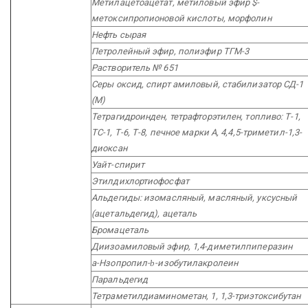
Метилацетоацетат, метиловый эфир $-
метоксипропионовой кислоты, морфолин
Нефть сырая
Петролейный эфир, полиэфир ТГМ-3
Растворитель № 651
Серы оксид, спирт амиловый, стабилизатор СД-1
(М)
Тетрагидроинден, тетрафторэтилен, топливо: Т-1,
ТС-1, Т-6, Т-8, печное марки А, 4,4,5-триметил-1,3-
диоксан
Уайт-спирит
Этилдихлортиофосфат
Альдегиды: изомасляный, масляный, уксусный
(ацетальдегид), ацеталь
Бромацеталь
Диизоамиловый эфир, 1,4-диметилпиперазин
а-Нзопропил-
b
-изобутилакролеин
Паральдегид
Тетраметилдиаминометан, 1, 1,3-триэтоксибутан