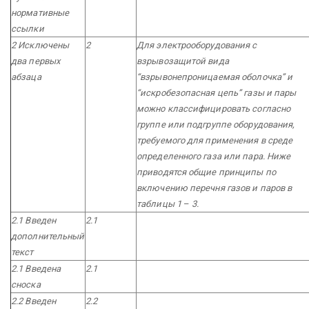
нормативные
ссылки
2 Исключены
2
Для электрооборудования с
два первых
взрывозащитой вида
абзаца
“взрывонепроницаемая оболочка” и
“искробезопасная цепь” газы и пары
можно классифицировать согласно
группе или подгруппе оборудования,
требуемого для применения в среде
определенного газа или пара. Ниже
приводятся общие принципы по
включению перечня газов и паров в
таблицы 1
–
3.
2.1 Введен
2.1
дополнительный
текст
2.1 Введена
2.1
сноска
2.2 Введен
2.2