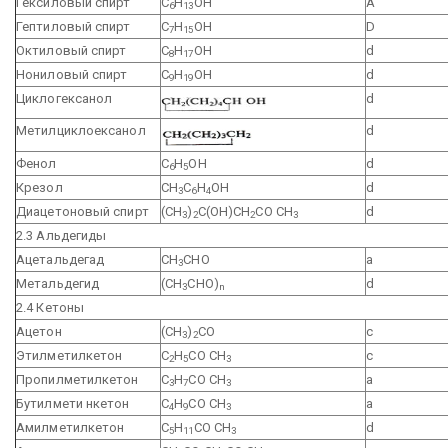
Гексиловый спирт
С
Н
ОН
A
6
13
Гептиловый спирт
С
Н
ОН
D
7
15
Октиловый спирт
С
Н
ОН
d
8
17
Нониловый спирт
C
H
OH
d
9
19
Циклогексанол
d
Метилциклоексанол
d
Фенол
С
Н
ОН
d
6
5
Крезол
СН
С
Н
ОН
d
3
6
4
Диацетоновый спирт
(СН
)
С(ОН)СН
СО СН
d
3
2
2
3
2.3 Альдегиды
Ацетальдегад
СН
СНО
a
3
Метальдегид
(СН
СНО)
d
3
n
2.4 Кетоны
Ацетон
(СН
)
СО
с
3
2
Этилметилкетон
С
Н
СО СН
с
2
5
3
Пропилметилкетон
С
Н
СО СН
a
3
7
3
Бутилмети нкетон
С
Н
СО СН
a
4
9
3
Амилметилкетон
С
Н
СО СН
d
5
11
3