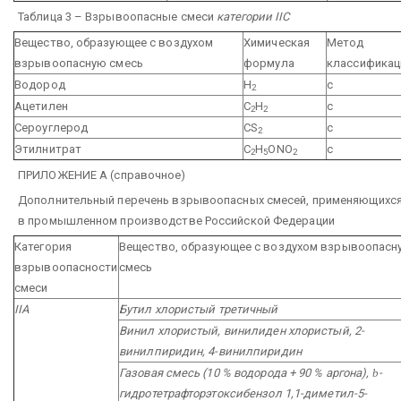
Таблица 3 – Взрывоопасные смеси
категории IIС
Вещество, образующее с воздухом
Химическая
Метод
взрывоопасную смесь
формула
классификац
Водород
Н
с
2
Ацетилен
С
Н
c
2
2
Сероуглерод
CS
c
2
Этилнитрат
C
H
ONO
с
2
5
2
ПРИЛОЖЕНИЕ А
(справочное)
Дополнительный перечень взрывоопасных смесей, применяющихс
в промышленном производстве Российской Федерации
Категория
Вещество, образующее с воздухом взрывоопасн
взрывоопасности
смесь
смеси
IIA
Бутил хлористый третичный
Винил хлористый, винилиден хлористый, 2-
винилпиридин, 4-винилпиридин
Газовая смесь (10 % водорода + 90 % аргона),
b
-
гидротетрафторэтоксибензол 1,1-диметил-5-