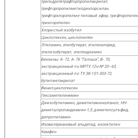
тригидротетрафторпропилакрилат,
трифторпропилметилдихлорсилан,
трифторхлорэтилме-тиловый эфир, трифторэтилен
трихлорэтилен
Хлористый изобутил
Циклогексен, циклопентен
Этиламин, этилбутират, этиленхлорид,
этилизобутират, этилендиамин
Бензины: А- 72, А- 76 “Галоша”, Б- 70,
экстракционный по МРТУ 12н № 20–63,
экстракционный по ТУ 38-101-303-72,
бутилметакрилат
Винилциклогексен
Гексаметиленимин
Диизобутиламин, диметиламиноэтанол, НН-
диметшпропандиамин-1,3; диметилсулъфид,
дипропиламин
Изовалериановый альдегид, изооктилен
Камфен