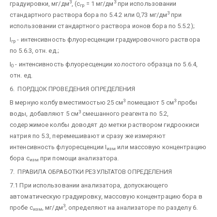
3
3
градуировки, мг/дм
, (с
= 1 мг/дм
при использовании
гр
3
стандартного раствора бора по 5.4.2 или 0,73 мг/дм
при
использовании стандартного раствора ионов бора по 5.5.2);
I
- интенсивность флуоресценции градуировочного раствора
гр
по 5.6.3, отн. ед.;
I
- интенсивность флуоресценции холостого образца по 5.6.4,
0
отн. ед.
6. ПОРДЦОК ПРОВЕДЕНИЯ ОПРЕДЕЛЕНИЯ
3
3
В мерную колбу вместимостью 25 см
помещают 5 см
пробы
3
воды, добавляют 5 см
смешанного реагента по 5.2,
содержимое колбы доводят до метки раствором гидроокиси
натрия по 5.3, перемешивают и сразу же измеряют
интенсивность флуоресценции I
или массовую концентрацию
изм
бора с
при помощи анализатора.
изм
7. ПРАВИЛА ОБРАБОТКИ РЕЗУЛЬТАТОВ ОПРЕДЕЛЕНИЯ
7.1 При использовании анализатора, допускающего
автоматическую градуировку, массовую концентрацию бора в
3
пробе с
, мг/дм
, определяют на анализаторе по разделу 6.
изм