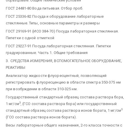
образцовые. Общие технические условия
ГОСТ 24481-80 Вода питьевая. Отбор проб.
ГОСТ 25336-82 Посуда и оборудование лабораторные
стеклянные. Типы, основные параметры и размеры
ГОСТ 29169-91 (ИСО 384-70) Посуда лабораторная стеклянная.
Пипетки с одной отметкой
ГОСТ 29227-91 Посуда лабораторная стеклянная. Пипетки
градуированные. Часть 1. Общие требования
3. СРЕДСТВА ИЗМЕРЕНИЯ, ВСПОМОГАТЕЛЬНОЕ ОБОРУДОВАНИЕ,
РЕАКТИВЫ
Анализатор жидкости флуоресцентный, позволяющий
регистрировать флуоресценцию в области спектра 350-375 нм
при возбуждении в области 310-325 нм.
Государственный стандартный образец состава раствора бора,
3
1 мг/см
, (ГСО состава раствора бора) или государственный
3
стандартный образец состава раствора ионов бората, 1 мг/см
(ГСО состава раствора ионов бората).
Весы лабораторные общего назначения, 2-го класса точности с