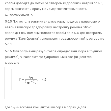
колбы доводят до метки раствором гидроокиси натрия по 5.3,
перемешивают и сразу же измеряют интенсивность
флуоресценции I
.
0
5.6.5 При использовании анализатора, предусматривающего
автоматическую градуировку, настройку режима “Фон”
проводят при помощи холостой пробы по 5.6.4; для настройки
режима “Калибровка” используют градуировочный раствор по
5.6.3.
5.6.6 Для получения результатов определения бора в “ручном
режиме”, вычисляют градуировочный коэффициент/по
формуле
где с
- массовая концентрация бора в образце для
гр