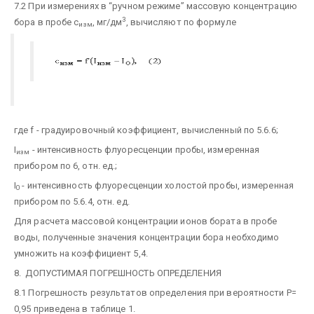
7.2 При измерениях в “ручном режиме” массовую концентрацию
3
бора в пробе с
, мг/дм
, вычисляют по формуле
изм
где f - градуировочный коэффициент, вычисленный по 5.6.6;
I
- интенсивность флуоресценции пробы, измеренная
изм
прибором по 6, отн. ед.;
I
- интенсивность флуоресценции холостой пробы, измеренная
0
прибором по 5.6.4, отн. ед.
Для расчета массовой концентрации ионов бората в пробе
воды, полученные значения концентрации бора необходимо
умножить на коэффициент 5,4.
8. ДОПУСТИМАЯ ПОГРЕШНОСТЬ ОПРЕДЕЛЕНИЯ
8.1 Погрешность результатов определения при вероятности Р=
0,95 приведена в таблице 1.