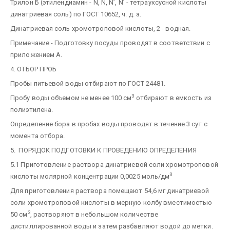
Трилон Б (этилендиамин - N, N, N’, N’ - тетрауксусной кислоты
динатриевая соль) по ГОСТ 10652, ч. д. а.
Динатриевая соль хромотроповой кислоты, 2 - водная.
Примечание - Подготовку посуды проводят в соответствии с
приложением А.
4. ОТБОР ПРОБ
Пробы питьевой воды отбирают по ГОСТ 24481.
3
Пробу воды объемом не менее 100 см
отбирают в емкость из
полиэтилена.
Определение бора в пробах воды проводят в течение 3 сут с
момента отбора.
5. ПОРЯДОК ПОДГОТОВКИ К ПРОВЕДЕНИЮ ОПРЕДЕЛЕНИЯ
5.1 Приготовление раствора динатриевой соли хромотроповой
3
кислоты молярной концентрации 0,0025 моль/дм
Для приготовления раствора помещают 54,6 мг динатриевой
соли хромотроповой кислоты в мерную колбу вместимостью
3
50 см
, растворяют в небольшом количестве
дистиллированной воды и затем разбавляют водой до метки.