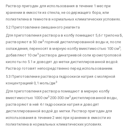
Раствор пригоден для использования в течение 1 мес при
хранении в емкости из стекла, не содержащего бора, или
полиэтилена в темноте в нормальных климатических условиях.
5.2 Приготовление смешанного реагента
Для приготовления раствора в колбу помещают 5,6 г трилона Б,
3
растворяют в 50 см
горячей дистиллированной воды и, после
3
охлаждения, переносят в мерную колбу вместимостью 100 см
,
3
добавляют 10 см
раствора динатриевой соли хромотроповой
кислоты по 5.1 и доводят до метки дистиллированной водой.
Раствор готовят непосредственно перед использованием.
5.3 Приготовление раствора гидроокиси натрия с молярной
3
концентрацией 0,1 моль/дм
Для приготовления раствора помещают в мерную колбу
3
3
вместимостью 1000 см
200-300 см
дистиллированной воды,
растворяют в ней 4 г гидроокиси натрия и доводят
дистиллированной водой до метки. Раствор пригоден для
использования в течение 2 мес при хранении в емкости из
полиэтилена в нормальных климатических условиях.