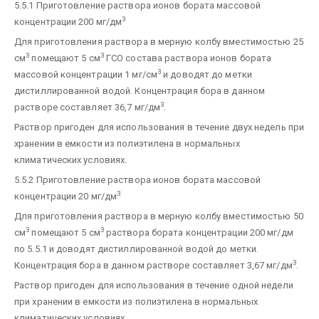
5.5.1 Приготовление раствора ионов бората массовой
3
концентрации 200 мг/дм
Для приготовления раствора в мерную колбу вместимостью 25
3
3
см
помещают 5 см
ГСО состава раствора ионов бората
3
массовой концентрации 1 мг/см
и доводят до метки
дистиллированной водой. Концентрация бора в данном
3
растворе составляет 36,7 мг/дм
.
Раствор пригоден для использования в течение двух недель при
хранении в емкости из полиэтилена в нормальных
климатических условиях.
5.5.2 Приготовление раствора ионов бората массовой
3
концентрации 20 мг/дм
Для приготовления раствора в мерную колбу вместимостью 50
3
3
см
помещают 5 см
раствора бората концентрации 200 мг/дм
по 5.5.1 и доводят дистиллированной водой до метки.
3
Концентрация бора в данном растворе составляет 3,67 мг/дм
.
Раствор пригоден для использования в течение одной недели
при хранении в емкости из полиэтилена в нормальных
климатических условиях.