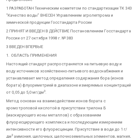
1 РАЗРАБОТАН Техническим комитетом по стандартизации ТК 343
“Качество воды” ВНЕСЕН Управлением агролегпрома и
химической продукции Госстандарта России
2 ПРИНЯТ И ВВЕДЕН В ДЕЙСТВИЕ Постановлением Госстандарта
России от 27 октября 1998 г. № 383
3 ВВЕДЕН ВПЕРВЫЕ
1. ОБЛАСТЬ ПРИМЕНЕНИЯ
Настоящий стандарт распространяется на питьевую воду и
воду источников хозяйственно-питьевого водоснабжения и
устанавливает метод определения содержания бора (ионов
бората) флуориметрией в диапазоне измеряемых концентраций
3
от 0,05 до 5,0 мг/дм
.
Метод основан на взаимодействии ионов бората с
хромотроповой кислотой в присутствии трилона Б
(маскирующего ионы металлов) с образованием
флуоресцирующего комплекса и последующим измерением
интенсивности его флуоресценции. Присутствие в воде до 1 г/
3
дм
аммония, щелочных, щелочноземельных элементов, магния,