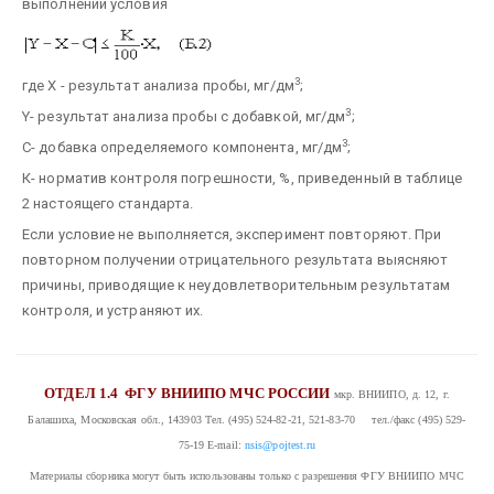
выполнении условия
3
где X - результат анализа пробы, мг/дм
;
3
Y- результат анализа пробы с добавкой, мг/дм
;
3
С- добавка определяемого компонента, мг/дм
;
К- норматив контроля погрешности, %, приведенный в таблице
2 настоящего стандарта.
Если условие не выполняется, эксперимент повторяют. При
повторном получении отрицательного результата выясняют
причины, приводящие к неудовлетворительным результатам
контроля, и устраняют их.
ОТДЕЛ 1.4
ФГУ ВНИИПО МЧС РОССИИ
мкр. ВНИИПО, д. 12, г.
Балашиха, Московская обл., 143903
Тел. (495) 524-82-21, 521-83-70 тел./факс (495) 529-
75-19
E-mail:
nsis@pojtest.ru
Материалы сборника могут быть использованы только с разрешения ФГУ ВНИИПО МЧС