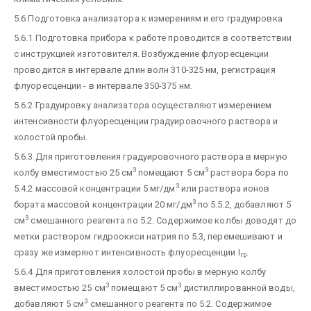
5.6 Подготовка анализатора к измерениям и его градуировка
5.6.1 Подготовка прибора к работе проводится в соответствии
с инструкцией изготовителя. Возбуждение флуоресценции
проводится в интервале длин волн 310-325 нм, регистрация
флуоресценции - в интервале 350-375 нм.
5.6.2 Градуировку анализатора осуществляют измерением
интенсивности флуоресценции градуировочного раствора и
холостой пробы.
5.6.3 Для приготовления градуировочного раствора в мерную
3
3
колбу вместимостью 25 см
помещают 5 см
раствора бора по
3
5.4.2 массовой концентрации 5 мг/дм
или раствора ионов
3
бората массовой концентрации 20 мг/дм
по 5.5.2, добавляют 5
3
см
смешанного реагента по 5.2. Содержимое колбы доводят до
метки раствором гидроокиси натрия по 5.3, перемешивают и
сразу же измеряют интенсивность флуоресценции I
.
гр
5.6.4 Для приготовления холостой пробы в мерную колбу
3
3
вместимостью 25 см
помещают 5 см
дистиллированной воды,
3
добавляют 5 см
смешанного реагента по 5.2. Содержимое