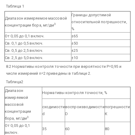
Таблица 1
Границы допустимой
Диапазон измеряемое массовой
относительной погрешности,
3
концентрации бора, мг/дм
%
От 0,05 до 0,1 включ.
±65
Св. 0,1 до 0,5 включ.
±50
Св. 0,5 до 2,5 включ.
±25
Св. 2,5 до 5,0 включ.
±10
8.2 Нормативы контроля точности при вероятности Р=0,95 и
числе измерений n=2 приведены в таблице 2.
Таблица2
Диапазон
Нормативы контроля точности, %
измеряемой
массовой
сходимости
воспроизводимости
погрешности
концентрации
d
D
К
3
бора, мг/дм
От 0,05 до 0,1
35
60
80
включ.