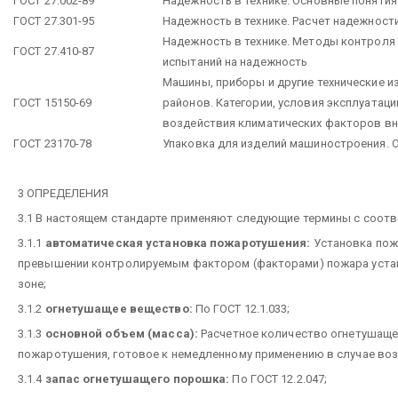
ГОСТ 27.002-89
Надежность в технике. Основные понятия
ГОСТ 27.301-95
Надежность в технике. Расчет надежност
Надежность в технике. Методы контроля
ГОСТ 27.410-87
испытаний на надежность
Машины, приборы и другие технические и
ГОСТ 15150-69
районов. Категории, условия эксплуатаци
воздействия климатических факторов в
ГОСТ 23170-78
Упаковка для изделий машиностроения. 
3 ОПРЕДЕЛЕНИЯ
3.1 В настоящем стандарте применяют следующие термины с соот
3.1.1
автоматическая установка пожаротушения:
Установка пож
превышении контролируемым фактором (факторами) пожара уста
зоне;
3.1.2
огнетушащее вещество:
По ГОСТ 12.1.033;
3.1.3
основной объем (масса):
Расчетное количество огнетушащег
пожаротушения, готовое к немедленному применению в случае во
3.1.4
запас огнетушащего порошка:
По ГОСТ 12.2.047;