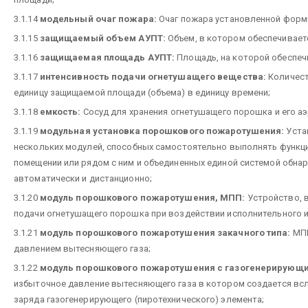
3.1.14
модельный очаг пожара:
Очаг пожара установленной форм
3.1.15
защищаемый объем АУПТ:
Объем, в котором обеспечивает
3.1.16
защищаемая площадь АУПТ:
Площадь, на которой обеспеч
3.1.17
интенсивность подачи огнетушащего вещества:
Количест
единицу защищаемой площади (объема) в единицу времени;
3.1.18
емкость:
Сосуд для хранения огнетушащего порошка и его а
3.1.19
модульная установка порошкового пожаротушения:
Уста
нескольких модулей, способных самостоятельно выполнять функ
помещении или рядом с ним и объединенных единой системой обна
автоматически и дистанционно;
3.1.20
модуль порошкового пожаротушения, МПП:
Устройство, в
подачи огнетушащего порошка при воздействии исполнительного и
3.1.21
модуль порошкового пожаротушения закачного типа:
МПП
давлением вытесняющего газа;
3.1.22
модуль порошкового пожаротушения с газогенерирующи
избыточное давление вытесняющего газа в котором создается в
заряда газогенерирующего (пиротехнического) элемента;