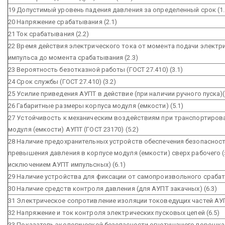
19 Допустимый уровень падения давления за определенный срок (1.
20 Напряжение срабатывания (2.1)
21 Ток срабатывания (2.2)
22 Время действия электрического тока от момента подачи электр
импульса до момента срабатывания (2.3)
23 Вероятность безотказной работы (ГОСТ 27.410) (3.1)
24 Срок службы (ГОСТ 27.410) (3.2)
25 Усилие приведения АУПТ в действие (при наличии ручного пуска)(
26 Габаритные размеры корпуса модуля (емкости) (5.1)
27 Устойчивость к механическим воздействиям при транспортиров
модуля (емкости) АУПТ (ГОСТ 23170) (5.2)
28 Наличие предохранительных устройств обеспечения безопасност
превышения давления в корпусе модуля (емкости) сверх рабочего (
исключением АУПТ импульсных) (6.1)
29 Наличие устройства для фиксации от самопроизвольного срабат
30 Наличие средств контроля давления (для АУПТ закачных) (6.3)
31 Электрическое сопротивление изоляции токоведущих частей АУП
32 Напряжение и ток контроля электрических пусковых цепей (6.5)
33 Показатель экологической безопасности огнетушащего порошка