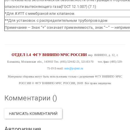
опасности вытесняющего газа(ГОСТ 12.1.007) (7.1)
*Для АУПТ с мембраной или клапаном.
**Для установок с распределительным трубопроводом
Примечание — Знак “+” означает применяемость, знак “—” — неприм
ОТДЕЛ 1.4
ФГУ ВНИИПО МЧС РОССИИ
мкр. ВНИИПО, д. 12, г.
Балашиха, Московская обл., 143903
Тел. (495) 524-82-21, 521-83-70 тел./факс (495) 529-
75-19
E-mail:
nsis@pojtest.ru
Материалы сборника могут быть использованы только с разрешения ФГУ ВНИИПО МЧС
РОССИИ
© ФГУ ВНИИПО МЧС РОССИИ, 2009 Все права защищены
Комментарии (
)
НАПИСАТЬ КОММЕНТАРИЙ
Авторизация