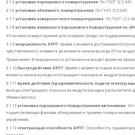
3.1.5
установка порошкового пожаротушения:
По ГОСТ 12.2.047;
3.1.6
установка объемного пожаротушения:
По ГОСТ 12.2.047;
3.1.7
установка поверхностного пожаротушения:
По ГОСТ 12.2.04
3.1.8
установка локального порошкового пожаротушения по об
Установка пожаротушения для создания среды, не поддерживающе
3.1.9
инерционность АУПТ:
Время с момента достижения контрол
чувствительного элемента до момента начала выхода ОП из модуля
Примечание—В инерционность установки не входит время на эваку
3.1.10
быстродействие АУПТ:
Время с момента подачи исполнител
момента начала выхода огнетушащего порошка из модуля (насадка
3.1.11
время действия (продолжительность подачи огнетушаще
выхода огнетушащего порошка из модуля (насадка-распылителя) д
объема (массы);
3.1.12
установка порошкового пожаротушения автономная:
Уст
осуществляющая функции обнаружения и тушения пожара независим
управления;
3.1.13
огнетушащая способность АУПТ:
Способность тушения мод
площади;