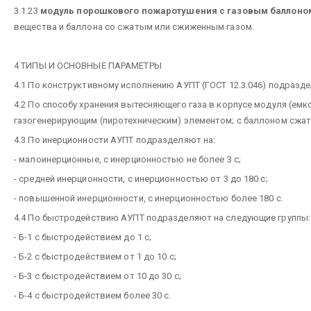
3.1.23
модуль порошкового пожаротушения с газовым баллоно
вещества и баллона со сжатым или сжиженным газом.
4 ТИПЫ И ОСНОВНЫЕ ПАРАМЕТРЫ
4.1 По конструктивному исполнению АУПТ (ГОСТ 12.3.046) подразде
4.2 По способу хранения вытесняющего газа в корпусе модуля (емк
газогенерирующим (пиротехническим) элементом; с баллоном сжат
4.3 По инерционности АУПТ подразделяют на:
- малоинерционные, с инерционностью не более 3 с;
- средней инерционности, с инерционностью от 3 до 180 с;
- повышенной инерционности, с инерционностью более 180 с.
4.4 По быстродействию АУПТ подразделяют на следующие группы:
- Б-1 с быстродействием до 1 с;
- Б-2 с быстродействием от 1 до 10 с;
- Б-3 с быстродействием от 10 до 30 с;
- Б-4 с быстродействием более 30 с.