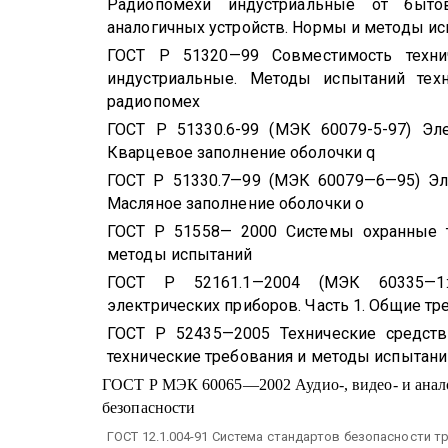
Радиопомехи индустриальные от бытов
аналогичных устройств. Нормы и методы и
ГОСТ Р 51320—99 Совместимость технич
индустриальные. Методы испытаний тех
радиопомех
ГОСТ Р 51330.6-99 (МЭК 60079-5-97) Эл
Кварцевое заполнение оболочки
q
ГОСТ Р 51330.7—99 (МЭК 60079—6—95) Эл
Масляное заполнение оболочки о
ГОСТ Р 51558— 2000 Системы охранные т
методы испытаний
ГОСТ Р 52161.1—2004 (МЭК 60335—1:
электрических приборов. Часть 1. Общие тр
ГОСТ Р 52435—2005 Технические средств
технические требования и методы испытани
ГОСТ Р МЭК 60065—2002 Аудио-, видео- и анало
безопасности
ГОСТ 12.1.004-91 Система стандартов безопасности т