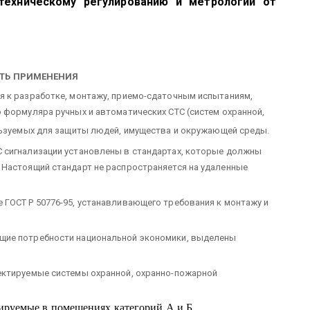
техническому регулированию и метрологии от
СТЬ ПРИМЕНЕНИЯ
я к разработке, монтажу, приемо-сдаточным испытаниям,
 формуляра ручных и автоматических СТС (систем охранной,
льзуемых для защиты людей, имущества и окружающей среды.
 сигнализации установлены в стандартах, которые должны
 Настоящий стандарт не распространяется на удаленные
ГОСТ Р 50776-95, устанавливающего требования к монтажу и
щие потребности национальной экономики, выделены
ектируемые системы охранной, охранно-пожарной
тируемые в помещениях категорий А и Б