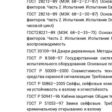
ГОСТ 28213—89 (МЭК 68—2—27—87) Основ
факторов. Часть 2. Испытания. Испытание Е
ГОСТ 28216—89 (МЭК 68—2—30—87) Основ
факторов. Часть 2. Испытания. Испытание
D
часовой цикл)
ГОСТ28221—89 (МЭК 68—2—35—73) Основ
факторов. Часть 2. Испытания. Испытание
воспроизводимость
ГОСТ 30109—94 Двери деревянные. Методы
ГОСТ Р 8.568—97 Государственная систе
испытательного оборудования. Основные п
ГОСТ Р 50009—2000 Совместимость техни
средства охранной сигнализации. Требован
ГОСТ Р 50862—2005 Сейфы, сейфовые комн
на устойчивость к взлому и огнестойкость
ГОСТ Р 50941—96 Кабина защитная. Общие т
ГОСТ Р 51053—97 Замки сейфовые. Треб
криминальному открыванию и взлому