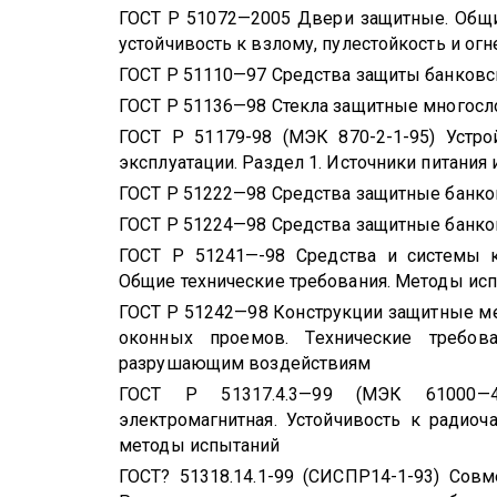
ГОСТ Р 51072—2005 Двери защитные. Общи
устойчивость к взлому, пулестойкость и ог
ГОСТ Р 51110—97 Средства защиты банковс
ГОСТ Р 51136—98 Стекла защитные многосл
ГОСТ Р 51179-98 (МЭК 870-2-1-95) Устро
эксплуатации. Раздел 1. Источники питания
ГОСТ Р 51222—98 Средства защитные банко
ГОСТ Р 51224—98 Средства защитные банков
ГОСТ Р 51241—-98 Средства и системы к
Общие технические требования. Методы ис
ГОСТ Р 51242—98 Конструкции защитные ме
оконных проемов. Технические требов
разрушающим воздействиям
ГОСТ Р 51317.4.3—99 (МЭК 61000—4—
электромагнитная. Устойчивость к радиоч
методы испытаний
ГОСТ? 51318.14.1-99 (СИСПР14-1-93) Совм