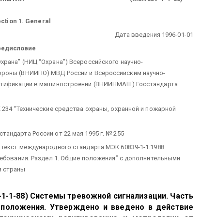
ction 1. General
Дата введения 1996-01-01
редисловие
рана” (НИЦ “Охрана”) Всероссийского научно-
ороны (ВНИИПО) МВД России и Всероссийским научно-
ертификации в машиностроении (ВНИИНМАШ) Госстандарта
 234 “Технические средства охраны, охранной и пожарной
андарта России от 22 мая 1995 г. № 255
 текст международного стандарта МЭК 60839-1-1:1988
ребования. Раздел 1. Общие положения” с дополнительными
и страны
-1-1-88) Системы тревожной сигнализации. Часть
 положения.
Утверждено и введено в действие