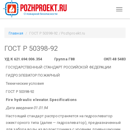
Toggl
naviga
Главная
ГОСТ Р 50398-92 / Pozhproekt.ru
ГОСТ Р 50398-92
УД К 621.694:006.354
Группа Г88
ОКП 48 5483
ГОСУДАРСТВЕННЫЙ СТАНДАРТ РОССИЙСКОЙ ФЕДЕРАЦИИ
ГИДРОЭЛЕВАТОР ПОЖАРНЫЙ
Технические условия
ГОСТ Р 50398-92
Fire hydraulic elevator.Specifications
Дата введения 01.01.94
Настоящий стандарт распространяется на гидроэлеватор
эжекторного типа (далее — гидроэлеватор), предназначенный
для забора воды из водоисточника с уровнем, превышающим