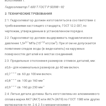
исполнения Т:
Гидроэлеватор Г-600 Т ГОСТ Р 50398—92
2. ТЕХНИЧЕСКИЕ ТРЕБОВАНИЯ
2 1. Гидроэлеватор должен изготовляться в соответствии с
требованиями настоящего стандарта, ГОСТ 12.2.037, по
чертежам, утвержденным в установленном порядке.
2.2. Гидроэлеватор должен выдерживать гидравлическое
0;1
+1,0
2
давление 1,5+
МПа (15
кгс/см
). При этом не допускается
появление следов воды (в виде капель) на наружных
поверхностях деталей и в местах соединений.
2.3. Предельные отклонения размеров отливок деталей, мм:
±0,6—для номинальных размеров до 60 мм включ.
±0,7 ” ” ” св. 60 до 100 мм включ.
±0,8 ” ” ” св. 100 до 160 мм ”
±0,9 ” ” ” св. 160 до 250 мм ”
2.4. Литые детали должны быть изготовлены из алюминиевого
сплава марки АК7 (АК7) или АК7ч (АЛ9) по ГОСТ 1583 или других
материалов по пп. 2.4, 2.5 с механическими и