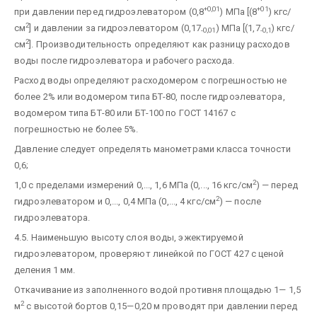
+0,01
+01
при давлении перед гидроэлеватором (0,8
) МПа [(8
) кгс/
2
см
] и давлении за гидроэлеватором (0,17
) МПа [(1,7
) кгс/
-0,01
-0,1
2
см
]. Производительность определяют как разницу расходов
воды после гидроэлеватора и рабочего расхода.
Расход воды определяют расходомером с погрешностью не
более 2% или водомером типа БТ-80, после гидроэлеватора,
водомером типа БТ-80 или БТ-100 по ГОСТ 14167 с
погрешностью не более 5%.
Давление следует определять манометрами класса точности
0,6;
2
1,0 с пределами измерений 0,..., 1,6 МПа (0,..., 16 кгс/см
) — перед
2
гидроэлеватором и 0,..., 0,4 МПа (0,..., 4 кгс/см
) — после
гидроэлеватора.
4.5. Наименьшую высоту слоя воды, эжектируемой
гидроэлеватором, проверяют линейкой по ГОСТ 427 с ценой
деления 1 мм.
Откачивание из заполненного водой противня площадью 1— 1,5
2
м
с высотой бортов 0,15—0,20 м проводят при давлении перед