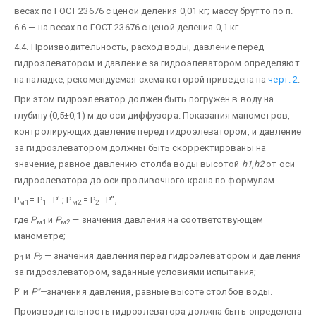
весах по ГОСТ 23676 с ценой деления 0,01 кг; массу брутто по п.
6.6 — на весах по ГОСТ 23676 с ценой деления 0,1 кг.
4.4. Производительность, расход воды, давление перед
гидроэлеватором и давление за гидроэлеватором определяют
на наладке, рекомендуемая схема которой приведена на
черт. 2
.
При этом гидроэлеватор должен быть погружен в воду на
глубину (0,5±0,1) м до оси диффузора. Показания манометров,
контролирующих давление перед гидроэлеватором, и давление
за гидроэлеватором должны быть скорректированы на
значение, равное давлению столба воды высотой
h1,h2
от оси
гидроэлеватора до оси проливочного крана по формулам
Р
= Р
—Р' ; Р
= Р
—Р",
м1
1
м2
2
где
Р
и
Р
— значения давления на соответствующем
м1
м2
манометре;
p
и
P
— значения давления перед гидроэлеватором и давления
1
2
за гидроэлеватором, заданные условиями испытания;
Р' и
Р"—
значения давления, равные высоте столбов воды.
Производительность гидроэлеватора должна быть определена