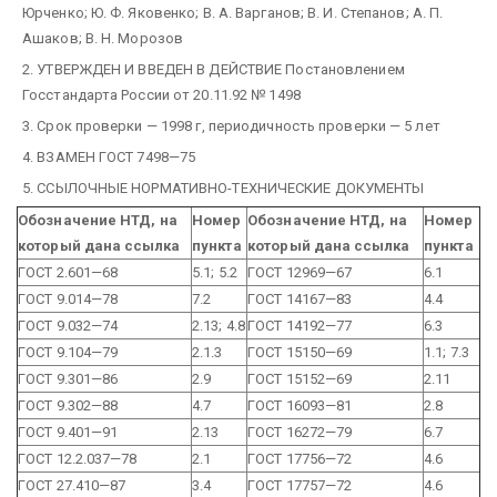
Юрченко; Ю. Ф. Яковенко; В. А. Варганов; В. И. Степанов; А. П.
Ашаков; В. Н. Морозов
2. УТВЕРЖДЕН И ВВЕДЕН В ДЕЙСТВИЕ Постановлением
Госстандарта России от 20.11.92 № 1498
3. Срок проверки — 1998 г, периодичность проверки — 5 лет
4. ВЗАМЕН ГОСТ 7498—75
5. ССЫЛОЧНЫЕ НОРМАТИВНО-ТЕХНИЧЕСКИЕ ДОКУМЕНТЫ
Обозначение НТД, на
Номер
Обозначение НТД, на
Hoмep
который дана ссылка
пункта
который дана ссылка
пункта
ГОСТ 2.601—68
5.1; 5.2
ГОСТ 12969—67
6.1
ГОСТ 9.014—78
7.2
ГОСТ 14167—83
4.4
ГОСТ 9.032—74
2.13; 4.8
ГОСТ 14192—77
6.3
ГОСТ 9.104—79
2.1.3
ГОСТ 15150—69
1.1; 7.3
ГОСТ 9.301—86
2.9
ГОСТ 15152—69
2.11
ГОСТ 9.302—88
4.7
ГОСТ 16093—81
2.8
ГОСТ 9.401—91
2.13
ГОСТ 16272—79
6.7
ГОСТ 12.2.037—78
2.1
ГОСТ 17756—72
4.6
ГОСТ 27.410—87
3.4
ГОСТ 17757—72
4.6