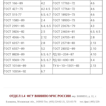
ГОСТ 166—89
4.2
ГОСТ 17763—72
4.6
ГОСТ 427—75
4.2 4.5
ГОСТ 17764—72
4.6
ГОСТ 515-77
6.5; 6.7
ГОСТ 18929—73
4.6
ГОСТ 1583—89
2.4
ГОСТ 18930—73
4.6
ГОСТ 2991—85
6.4; 6.5
ГОСТ 23676—79
4.3
ГОСТ 3826—82
2.5
ГОСТ 24634—81
6.3; 6.5
ГОСТ 4366—76
2.12
ГОСТ 24705—81
2.8
ГОСТ 6357—81
2.8
ГОСТ 25718—83
2.13
ГОСТ 6557—89
5.2
ГОСТ 28352—89
2.10
ГОСТ 8828—89
6.5; 6.7
РД 50—204—87
4.10
ГОСТ 9569—79
6.5; 6.7
РД 50—690—89
3.4
ГОСТ 10144—89
6.5
ТУ 6—10—1301—83
2.13
ГОСТ 10354—92
6.7
ОТДЕЛ 1.4
ФГУ ВНИИПО МЧС РОССИИ
мкр. ВНИИПО, д. 12, г.
Балашиха, Московская обл., 143903
Тел. (495) 524-82-21, 521-83-70 тел./факс (495) 529-