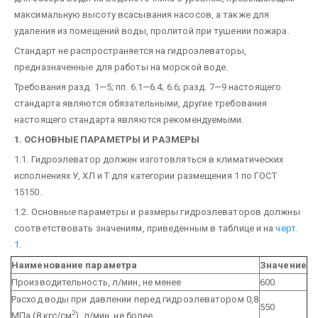
максимальную высоту всасывания насосов, а также для
удаления из помещений воды, пролитой при тушении пожара.
Стандарт не распространяется на гидроэлеваторы,
предназначенные для работы на морской воде.
Требования разд. 1—5; пп. 6.1—6.4; 6.6; разд. 7—9 настоящего
стандарта являются обязательными, другие требования
настоящего стандарта являются рекомендуемыми.
1. ОСНОВНЫЕ ПАРАМЕТРЫ И РАЗМЕРЫ
1.1. Гидроэлеватор должен изготовляться в климатических
исполнениях У, ХЛ и Т для категории размещения 1 по ГОСТ
15150.
1.2. Основные параметры и размеры гидроэлеваторов должны
соответствовать значениям, приведенным в таблице и на
черт.
1
.
Наименование параметра
Значение
Производительность, л/мин, не менее
600
Расход воды при давлении перед гидроэлеватором 0,8
550
2
МПа (8 кгс/см
), л/мин, не более