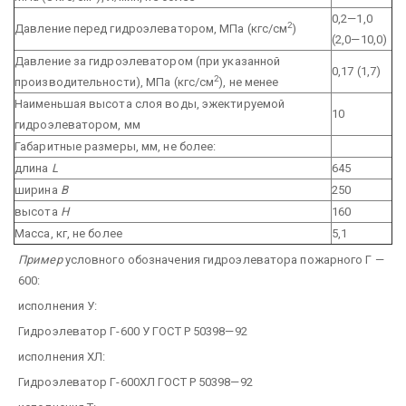
0,2—1,0
2
Давление перед гидроэлеватором, МПа (кгс/см
)
(2,0—10,0)
Давление за гидроэлеватором (при указанной
0,17 (1,7)
2
производительности), МПа (кгс/см
), не менее
Наименьшая высота слоя воды, эжектируемой
10
гидроэлеватором, мм
Габаритные размеры, мм, не более:
длина
L
645
ширина
В
250
высота
Н
160
Масса, кг, не более
5,1
Пример
условного обозначения гидроэлеватора пожарного Г —
600:
исполнения У:
Гидроэлеватор Г-600 У ГОСТ Р 50398—92
исполнения ХЛ:
Гидроэлеватор Г-600ХЛ ГОСТ Р 50398—92