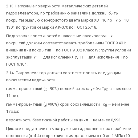
2 13 Наружные поверхности металлических деталей
гидроэлеватора, по требованию заказчика должны быть
покрыты эмалью серебристого цвета марки ХВ—16 по ТУ 6—10—
1301 по грунтовке марки АК-070 по ГОСТ 25718.
Подготовка поверхностей и нанесение лакокрасочных
покрытий должны соответствовать требованиям ГОСТ 9.401:
внешний вид покрытий — по ГОСТ 9.032 класс IV; группы условий
эксплуатации У1 — для исполнения У, Т1 — для исполнения Т по
ГОСТ 9.104.
2.14. Гидроэлеватор должен соответствовать следующим
показателям надежности:
гамма-процентный (
g
=90%) полный срок службы Тр
g
сп неменее
11 лет;
гамма-процентный (
g
=90%) срок сохраняемости Тс
g
— не менее
1 года;
вероятность безотказной работы за цикл — не менее 0,993.
Циклом следует считать нагружение гидроэлеватора в рабочем
положении (п. 4.4) гидравлическим давлением от 0 до 1 МПа (10