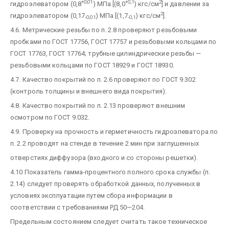
+0;01
+0,1
2
гидроэлеватором (0,8
) МПа [(8,0
) кгс/см
] и давлении за
2
гидроэлеватором (0,17
) МПа [(1,7
) кгс/см
].
-0,01
-0,1
4.6. Метрические резьбы по п. 2.8 проверяют резьбовыми
пробками по ГОСТ 17756, ГОСТ 17757 и резьбовыми кольцами по
ГОСТ 17763, ГОСТ 17764; трубные цилиндрические резьбы —
резьбовыми кольцами по ГОСТ 18929 и ГОСТ 18930.
4.7. Качество покрытий по п. 2.6 проверяют по ГОСТ 9.302
(контроль толщины и внешнего вида покрытия).
4.8. Качество покрытий по п. 2.13 проверяют внешним
осмотром по ГОСТ 9.032.
4.9. Проверку на прочность и герметичность гидроэлеватора по
п. 2.2 проводят на стенде в течение 2 мин при заглушенных
отверстиях диффузора (входного и со стороны решетки).
4.10 Показатель гамма-процентного полного срока службы (п.
2.14) следует проверять обработкой данных, полученных в
условиях эксплуатации путем сбора информации в
соответствии с требованиями РД 50—204.
Предельным состоянием следует считать такое техническое