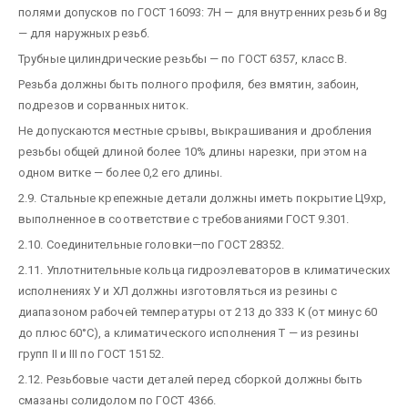
полями допусков по ГОСТ 16093: 7Н — для внутренних резьб и 8g
— для наружных резьб.
Трубные цилиндрические резьбы — по ГОСТ 6357, класс В.
Резьба должны быть полного профиля, без вмятин, забоин,
подрезов и сорванных ниток.
Не допускаются местные срывы, выкрашивания и дробления
резьбы общей длиной более 10% длины нарезки, при этом на
одном витке — более 0,2 его длины.
2.9. Стальные крепежные детали должны иметь покрытие Ц9хр,
выполненное в соответствие с требованиями ГОСТ 9.301.
2.10. Соединительные головки—по ГОСТ 28352.
2.11. Уплотнительные кольца гидроэлеваторов в климатических
исполнениях У и ХЛ должны изготовляться из резины с
диапазоном рабочей температуры от 213 до 333 К (от минус 60
до плюс 60°С), а климатического исполнения Т — из резины
групп II и III по ГОСТ 15152.
2.12. Резьбовые части деталей перед сборкой должны быть
смазаны солидолом по ГОСТ 4366.