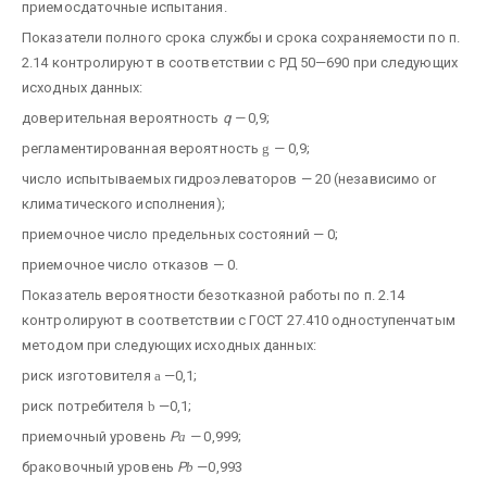
приемосдаточные испытания.
Показатели полного срока службы и срока сохраняемости по п.
2.14 контролируют в соответствии с РД 50—690 при следующих
исходных данных:
доверительная вероятность
q —
0,9;
регламентированная вероятность
g
—
0,9;
число испытываемых гидроэлеваторов — 20 (независимо or
климатического исполнения);
приемочное число предельных состояний — 0;
приемочное число отказов — 0.
Показатель вероятности безотказной работы по п. 2.14
контролируют в соответствии с ГОСТ 27.410 одноступенчатым
методом при следующих исходных данных:
риск изготовителя
a
—0,1;
риск потребителя
b
—0,1;
приемочный уровень
P
a
—
0,999;
браковочный уровень
Р
b
—0,993