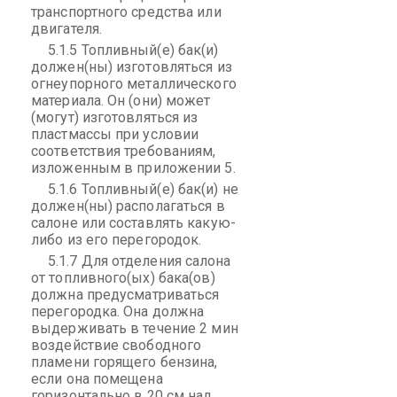
транспортного средства или
двигателя.
5.1.5 Топливный(е) бак(и)
должен(ны) изготовляться из
огнеупорного металлического
материала. Он (они) может
(могут) изготовляться из
пластмассы при условии
соответствия требованиям,
изложенным в приложении 5.
5.1.6 Топливный(е) бак(и) не
должен(ны) располагаться в
салоне или составлять какую-
либо из его перегородок.
5.1.7 Для отделения салона
от топливного(ых) бака(ов)
должна предусматриваться
перегородка. Она должна
выдерживать в течение 2 мин
воздействие свободного
пламени горящего бензина,
если она помещена
горизонтально в 20 см над