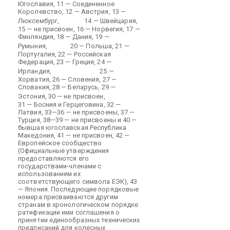
Югославия, 11 — Соединенное
Королевство, 12 — Австрия, 13 —
Люксембург,
14 — Швейцария,
15 — не присвоен, 16 — Норвегия, 17 —
Финляндия, 18 — Дания, 19 —
Румыния,
20 — Польша, 21 —
Португалия, 22 — Российская
Федерация, 23 — Греция, 24 —
Ирландия,
25 —
Хорватия, 26 — Словения, 27 —
Словакия, 28 — Беларусь, 29 —
Эстония, 30 — не присвоен,
31 — Босния и Герцеговина, 32 —
Латвия, 33—36 — не присвоены, 37 —
Турция, 38—39 — не присвоены и 40 —
бывшая югославская Республика
Македония, 41 — не присвоен, 42 —
Европейское сообщество
(Официальные утверждения
предоставляются его
государствами-членами с
использованием их
соответствующего символа ЕЭК), 43
— Япония. Последующие порядковые
номера присваиваются другим
странам в хронологическом порядке
ратификации ими соглашения о
принятии единообразных технических
предписаний для колесных