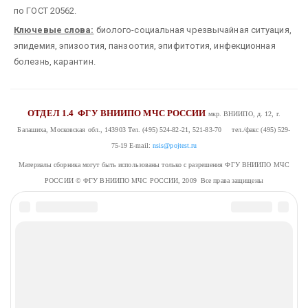
по ГОСТ 20562.
Ключевые слова:
биолого-социальная чрезвычайная ситуация,
эпидемия, эпизоотия, панзоотия, эпифитотия, инфекционная
болезнь, карантин.
ОТДЕЛ 1.4
ФГУ ВНИИПО МЧС РОССИИ
мкр. ВНИИПО, д. 12, г.
Балашиха, Московская обл., 143903
Тел. (495) 524-82-21, 521-83-70 тел./факс (495) 529-
75-19
E-mail:
nsis@pojtest.ru
Материалы сборника могут быть использованы только с разрешения ФГУ ВНИИПО МЧС
РОССИИ
© ФГУ ВНИИПО МЧС РОССИИ, 2009 Все права защищены
Комментарии (
)
НАПИСАТЬ КОММЕНТАРИЙ
Авторизация