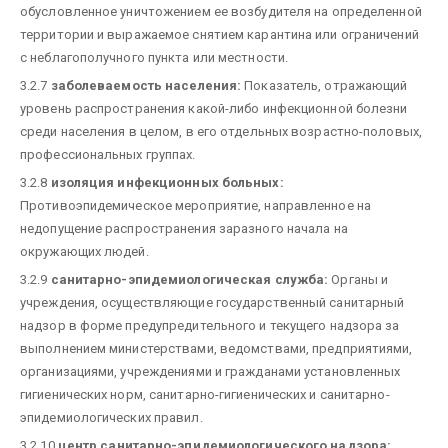
обусловленное уничтожением ее возбудителя на определенной
территории и выражаемое снятием карантина или ограничений
с неблагополучного пункта или местности.
3.2.7
заболеваемость населения:
Показатель, отражающий
уровень распространения какой-либо инфекционной болезни
среди населения в целом, в его отдельных возрастно-половых,
профессиональных группах.
3.2.8
изоляция инфекционных больных:
Противоэпидемическое мероприятие, направленное на
недопущение распространения заразного начала на
окружающих людей.
3.2.9
санитарно-эпидемиологическая служба:
Органы и
учреждения, осуществляющие государственный санитарный
надзор в форме предупредительного и текущего надзора за
выполнением министерствами, ведомствами, предприятиями,
организациями, учреждениями и гражданами установленных
гигиенических норм, санитарно-гигиенических и санитарно-
эпидемиологических правил.
3.2.10
центр санитарно-эпидемиологического надзора: