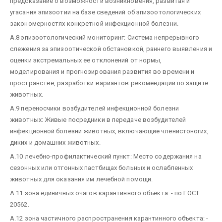
предсказание о возможности возникновения, развитая и
угасания эпизоотии на базе сведений об эпизоотологических
закономерностях конкретной инфекционной болезни.
А.8 эпизоотологический мониторинг: Система непрерывного
слежения за эпизоотической обстановкой, раннего выявления и
оценки экстремальных ее отклонений от нормы,
моделирования и прогнозирования развития во времени и
пространстве, разработки вариантов рекомендаций по защите
животных.
А.9 переносчики возбудителей инфекционной болезни
животных: Живые посредники в передаче возбудителей
инфекционной болезни животных, включающие членистоногих,
диких и домашних животных.
А.10 лечебно-профилактический пункт: Место содержания на
сезонных или отгонных пастбищах больных и ослабленных
животных для оказания им лечебной помощи.
А.11 зона единичных очагов карантинного объекта: - по ГОСТ
20562.
А.12 зона частичного распространения карантинного объекта: -