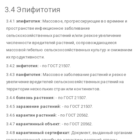
3.4 Эпифитотия
3.4.1
эпифитотия:
Массовое, прогрессирующее во времени и
пространстве инфекционное заболевание
сельскохозяйственных растений и/или резкое увеличение
численности вредителей растений, сопровождающееся
массовой гибелью сельскохозяйственных культур и снижением
их продуктивности.
3.4.2
энфитотия:
- по ГОСТ 21507.
3.4.3
панфитотия:
Массовое заболевание растений и резкое
увеличение вредителей сельскохозяйственных растений на
территории нескольких стран или континентов.
3.4.4
болезнь растения:
- по ГОСТ 21507.
3.4.5
заражение растений:
- по ГОСТ 21507.
3.4.6
карантин растений:
- по ГОСТ 20562.
3.4.7
карантинный объект:
- по ГОСТ 20562.
3.4.8
карантинный сертификат:
Документ, выданный органами
государственной службы по карантину растений страны-