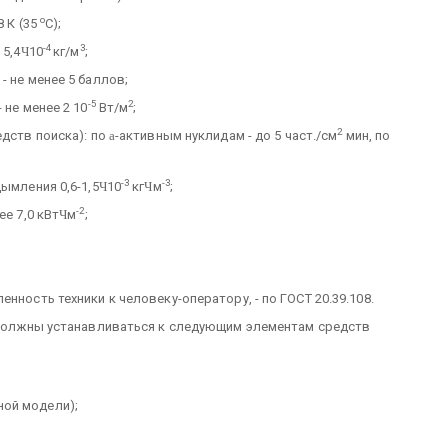
о
8 К (35
С);
-4
3
 5,4
Ч
10
кг/м
;
- не менее 5 баллов;
-5
2
 не менее 2 10
Вт/м
;
2
едств поиска): по
a
-активным нуклидам - до 5 част./см
мин, по
-3
-3
ымления 0,6-1,5
Ч
10
кг
Ч
м
;
-2
ее 7,0 кВт
Ч
м
;
нность техники к человеку-оператору, - по ГОСТ 20.39.108.
и должны устанавливаться к следующим элементам средств
ой модели);