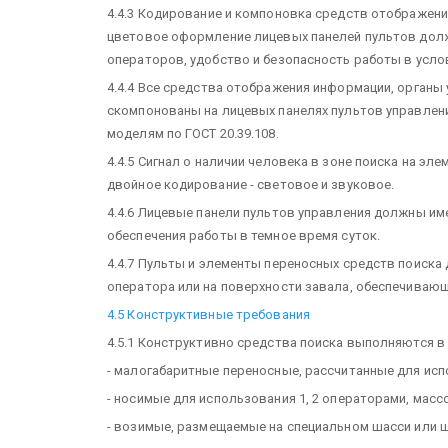
4.4.3 Кодирование и компоновка средств отображени
цветовое оформление лицевых панелей пультов дол
операторов, удобство и безопасность работы в усло
4.4.4 Все средства отображения информации, органы
скомпонованы на лицевых панелях пультов управлен
моделям по ГОСТ 20.39.108.
4.4.5 Сигнал о наличии человека в зоне поиска на э
двойное кодирование - световое и звуковое.
4.4.6 Лицевые панели пультов управления должны им
обеспечения работы в темное время суток.
4.4.7 Пульты и элементы переносных средств поиска
оператора или на поверхности завала, обеспечиваю
4.5 Конструктивные требования
4.5.1 Конструктивно средства поиска выполняются в 
- малогабаритные переносные, рассчитанные для исп
- носимые для использования 1, 2 операторами, массой
- возимые, размещаемые на специальном шасси или ш