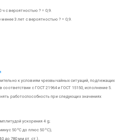
0 ч с вероятностью ? = 0,9.
 менее 3 лет с вероятностью ? = 0,9.
м
нительно к условиям чрезвычайных ситуаций, подлежащих
в соответствии с ГОСТ 21964 и ГОСТ 15150, исполнение 5.
анять работоспособность при следующих значениях
амплитудой ускорения 4 g;
о
о
 минус 50
С до плюс 50
С);
0 до 780 мм рт. ст.).