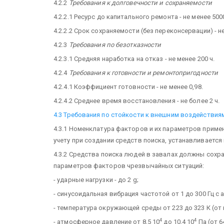
4.2.2
Требования к долговечности и сохраняемости
4.2.2.1 Ресурс до капитального ремонта - не менее 500
4.2.2.2 Срок сохраняемости (без переконсервации) - не
4.2.3
Требования по безотказности
4.2.3.1 Средняя наработка на отказ - не менее 200 ч.
4.2.4
Требования к готовности и ремонтопригодности
4.2.4.1 Коэффициент готовности - не менее 0,98.
4.2.4.2 Среднее время восстановления - не более 2 ч.
4.3 Требования по стойкости к внешним воздействия
4.3.1 Номенклатура факторов и их параметров приме
учету при создании средств поиска, устанавливается 
4.3.2 Средства поиска людей в завалах должны сохр
параметров факторов чрезвычайных ситуаций:
- ударные нагрузки - до 2 g;
- синусоидальная вибрация частотой от 1 до 300 Гц с 
- температура окружающей среды от 223 до 323 К (от
4
4
- атмосферное давление от 8,5 10
до 10,4 10
Па (от 64