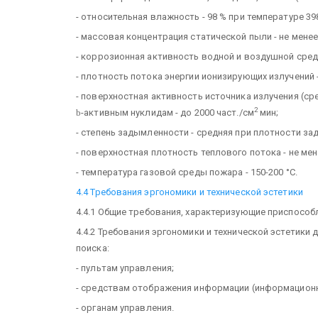
- относительная влажность - 98 % при температуре 39
- массовая концентрация статической пыли - не менее
- коррозионная активность водной и воздушной сред 
- плотность потока энергии ионизирующих излучений -
- поверхностная активность источника излучения (ср
2
b
-активным нуклидам - до 2000 част./см
мин;
- степень задымленности - средняя при плотности зад
- поверхностная плотность теплового потока - не мен
- температура газовой среды пожара - 150-200 °С.
4.4 Требования эргономики и технической эстетики
4.4.1 Общие требования, характеризующие приспособле
4.4.2 Требования эргономики и технической эстетик
поиска:
- пультам управления;
- средствам отображения информации (информационн
- органам управления.