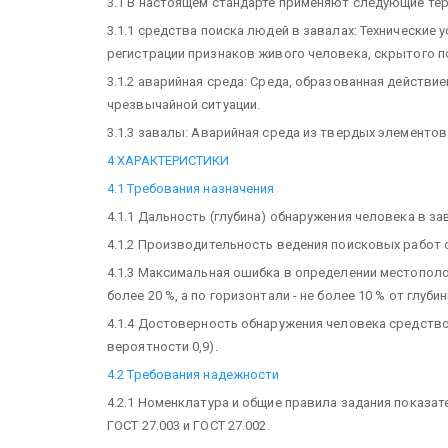
3.1 В настоящем стандарте применяют следующие те
3.1.1 средства поиска людей в завалах: Технические
регистрации признаков живого человека, скрытого п
3.1.2 аварийная среда: Среда, образованная действи
чрезвычайной ситуации.
3.1.3 завалы: Аварийная среда из твердых элементов
4 ХАРАКТЕРИСТИКИ
4.1 Требования назначения
4.1.1 Дальность (глубина) обнаружения человека в зав
4.1.2 Производительность ведения поисковых работ о
4.1.3 Максимальная ошибка в определении местополож
более 20 %, а по горизонтали - не более 10 % от глубин
4.1.4 Достоверность обнаружения человека средством
вероятности 0,9).
4.2 Требования надежности
4.2.1 Номенклатура и общие правила задания показа
ГОСТ 27.003 и ГОСТ 27.002.