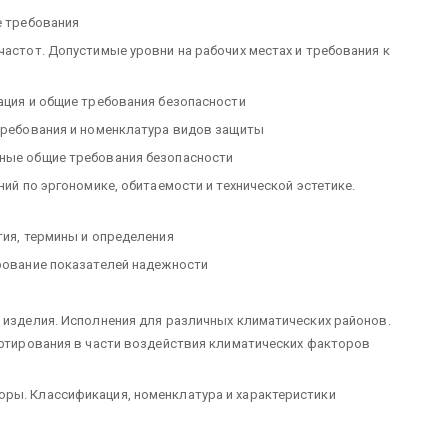
е требования
частот. Допустимые уровни на рабочих местах и требования к
кация и общие требования безопасности
 требования и номенклатура видов защиты
жные общие требования безопасности
ний по эргономике, обитаемости и технической эстетике.
тия, термины и определения
ирование показателей надежности
е изделия. Исполнения для различных климатических районов.
портирования в части воздействия климатических факторов
оры. Классификация, номенклатура и характеристики