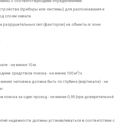
рмины с соответствующими определениями:
 устройства (приборы или системы) для распознавания и
од слоем завала.
ем разрушительных сил (факторов) на объекты в зоне
.
але - не менее 10 м.
2
дним средством поиска - не менее 100 м
/ч.
ения человека должна быть по глубине (вертикали) - не
ы.
 поиска за один проход - не менее 0,95 (при доверительной
телей надежности должны устанавливаться в соответствии с