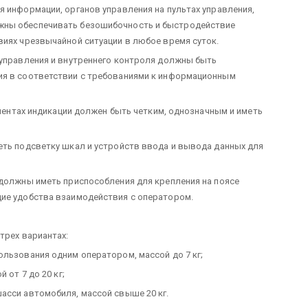
я информации, органов управления на пультах управления,
жны обеспечивать безошибочность и быстродействие
виях чрезвычайной ситуации в любое время суток.
 управления и внутреннего контроля должны быть
ия в соответствии с требованиями к информационным
лементах индикации должен быть четким, однозначным и иметь
еть подсветку шкал и устройств ввода и вывода данных для
 должны иметь приспособления для крепления на поясе
щие удобства взаимодействия с оператором.
трех вариантах:
ользования одним оператором, массой до 7 кг;
 от 7 до 20 кг;
асси автомобиля, массой свыше 20 кг.