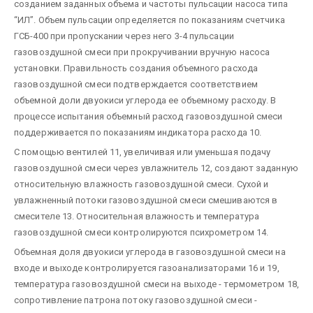
созданием заданных объема и частоты пульсации насоса типа
“ИЛ”. Объем пульсации определяется по показаниям счетчика
ГСБ-400 при пропускании через него 3-4 пульсации
газовоздушной смеси при прокручивании вручную насоса
установки. Правильность создания объемного расхода
газовоздушной смеси подтверждается соответствием
объемной доли двуокиси углерода ее объемному расходу. В
процессе испытания объемный расход газовоздушной смеси
поддерживается по показаниям индикатора расхода 10.
С помощью вентилей 11, увеличивая или уменьшая подачу
газовоздушной смеси через увлажнитель 12, создают заданную
относительную влажность газовоздушной смеси. Сухой и
увлажненный потоки газовоздушной смеси смешиваются в
смесителе 13. Относительная влажность и температура
газовоздушной смеси контролируются психрометром 14.
Объемная доля двуокиси углерода в газовоздушной смеси на
входе и выходе контролируется газоанализаторами 16 и 19,
температура газовоздушной смеси на выходе - термометром 18,
сопротивление патрона потоку газовоздушной смеси -