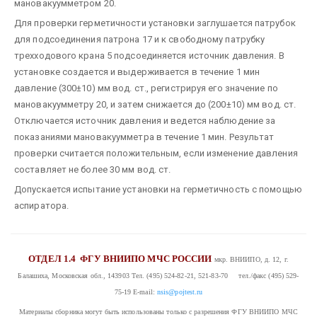
мановакуумметром 20.
Для проверки герметичности установки заглушается патрубок
для подсоединения патрона 17 и к свободному патрубку
трехходового крана 5 подсоединяется источник давления. В
установке создается и выдерживается в течение 1 мин
давление (300±10) мм вод. ст., регистрируя его значение по
мановакуумметру 20, и затем снижается до (200±10) мм вод. ст.
Отключается источник давления и ведется наблюдение за
показаниями мановакуумметра в течение 1 мин. Результат
проверки считается положительным, если изменение давления
составляет не более 30 мм вод. ст.
Допускается испытание установки на герметичность с помощью
аспиратора.
ОТДЕЛ 1.4
ФГУ ВНИИПО МЧС РОССИИ
мкр. ВНИИПО, д. 12, г.
Балашиха, Московская обл., 143903
Тел. (495) 524-82-21, 521-83-70 тел./факс (495) 529-
75-19
E-mail:
nsis@pojtest.ru
Материалы сборника могут быть использованы только с разрешения ФГУ ВНИИПО МЧС