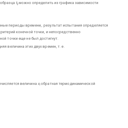
 образца
t
можно определить из графика зависимости
ij
нные периоды времени,. результат испытания определяется
критерий конечной точки, и непосредственно
чной точки еще не был достигнут.
яя величина этих двух времен, т. е.
числяется величина
x
обратная термодинамической
i