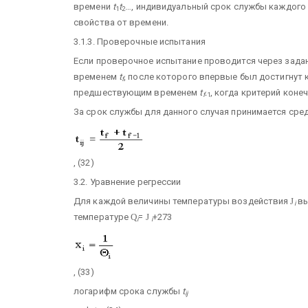
времени
t
t
…, индивидуальный срок службы каждого
1
2
свойства от времени.
3.1.3. Проверочные испытания
Если проверочное испытание проводится через зада
временем
t
, после которого впервые был достигнут 
f
предшествующим временем
t
, когда критерий коне
f
-1
За срок службы для данного случая принимается средн
, (32)
3.2. Уравнение регрессии
Для каждой величины температуры воздействия
J
вы
i
температуре
Q
=
J
+273
i
i
, (33)
логарифм срока службы
t
ij