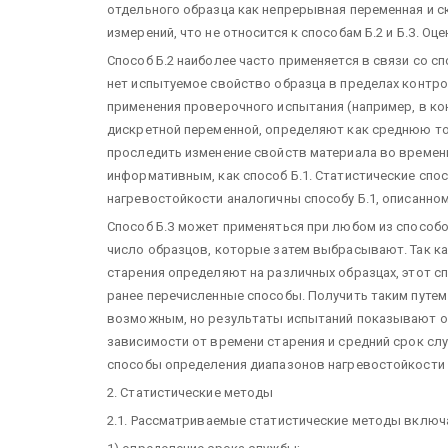
отдельного образца как непрерывная переменная и с
измерений, что не относится к способам Б.2 и Б.З. Оце
Способ Б.2 наиболее часто применяется в связи со с
нет испытуемое свойство образца в пределах контрол
применения проверочного испытания (например, в ко
дискретной переменной, определяют как среднюю точк
проследить изменение свойств материала во времени,
информативным, как способ Б.1. Статистические спо
нагревостойкости аналогичны способу Б.1, описанному
Способ Б.З может применяться при любом из способо
число образцов, которые затем выбрасывают. Так ка
старения определяют на различных образцах, этот с
ранее перечисленные способы. Получить таким путе
возможным, но результаты испытаний показывают о
зависимости от времени старения и средний срок сл
способы определения диапазонов нагревостойкости в
2. Статистические методы
2.1. Рассматриваемые статистические методы включ