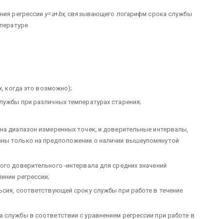
ния регрессии
y
=
a
+
bx
, связывающего логарифм срока службы
мпературе
х, когда это возможно);
лужбы при различных температурах старения;
на диапазон измеренных точек, и доверительные интервалы,
аны только на предположении о наличии вышеупомянутой
ого доверительного -интервала для средних значений
инии регрессии;
ьсия, соответствующей сроку службы при работе в течение
 службы в соответствии с уравнением регрессии при работе в