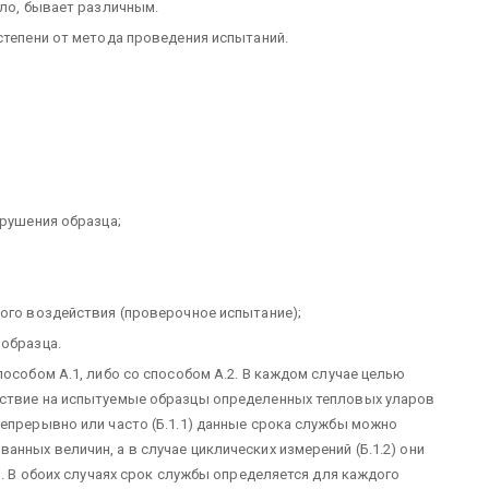
ило, бывает различным.
степени от метода проведения испытаний.
зрушения образца;
ного воздействия (проверочное испытание);
 образца.
пособом A.1, либо со способом А.2. В каждом случае целью
йствие на испытуемые образцы определенных тепловых уларов
непрерывно или часто (Б.1.1) данные срока службы можно
нных величин, а в случае циклических измерений (Б.1.2) они
). В обоих случаях срок службы определяется для каждого