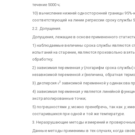
течение 5000 ч;
10) вычисление нижней односторонней границы 95%-
соответствующей на линии регрессии сроку службы 50
2.2. Допущения.
Допущения, лежащие в основе примененного статисти
1) наблюдаемые величины срока службы являются ст
испытаний на старение, являются произвольно взят
обработку;
2) зависимая переменная
у
(логарифм срока службы) 
независимой переменной
х
(величина, обратная терм
2
3) дисперсия
s
зависимой переменной у одинакова пр
4) зависимая переменная
у
является линейной функци
экстраполированные точки;
5) погрешностями
у
, можно пренебречь, так как
у
, им
состарившихся при одной и той же температуре.
3. Неразрушающие методы измерений и проверочные
Данные методы применимы в тех случаях, когда св