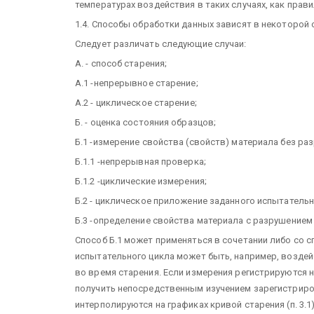
температурах воздействия в таких случаях, как прав
1.4. Способы обработки данных зависят в некоторой 
Следует различать следующие случаи:
А. - способ старения;
A.1 -непрерывное старение;
А.2 - циклическое старение;
Б. - оценка состояния образцов;
Б.1 -измерение свойства (свойств) материала без ра
Б.1.1 -непрерывная проверка;
Б.1.2 -циклические измерения;
Б.2 - циклическое приложение заданного испытатель
Б.3 -определение свойства материала с разрушением
Способ Б.1 может применяться в сочетании либо со с
испытательного цикла может быть, например, возде
во время старения. Если измерения регистрируются 
получить непосредственным изучением зарегистрирова
интерполируются на графиках кривой старения (п. 3.1