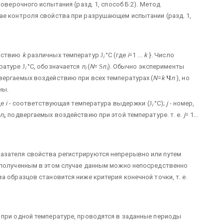
роверочного испытания (разд. 1, способ Б.2). Метод
ае контроля свойства при разрушающем испытании (разд. 1,
ействию
k
различных температур
J
°С (где
i
=1 ...
k
}. Число
i
ературе
J
°С, обозначается
n
(
N
=
S
n
). Обычно эксперименты
i
i
i
двергаемых воздействию при всех температурах (
N
=
k
Ч
n
), но
ны.
де
i
- соответствующая температура выдержки (
J
°C);
j
- номер,
i
n
, подвергаемых воздействию при этой температуре. т. е.
j
= 1…
i
азателя свойства регистрируются непрерывно или путем
о полученным в этом случае данным можно непосредственно
а образцов становится ниже критерия конечной точки, т. е.
 при одной температуре, проводятся в заданные периоды