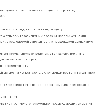
ного доверительного интервала для температуры,
00 ч. '
ческого метода, сводятся к следующему:
охастически независимыми; образцы, используемые для
ыми из исследуемой совокупности и прошедшими одинаковую
имеет нормальное распределение при каждой величине
одинамической температуре);
и всех величинах
х
;
ей аргумента
х
в диапазоне, включающем все испытательные и
еет одинаковое точно известное значение для всех образцов,
 испытания
ойства контролируются с помощью неразрушающих измерений