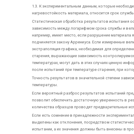
1.3. К экспериментальным данным, которые необходи
нагревостойкость материала, относится срок службы
Статистическая обработка результатов испытания ос
зависимость между логарифмом срока службы и вели
например, имеет место, если разрушение материала 
подчиняется закону Аррениуса. Если измеренные вел
экстраполяция графика, необходимая для определени
старения, выражающие зависимость контролируемого
температурах, могут дать в этих случаях ценную ин
после испытаний при температуре старения, при кото
Точность результатов в значительной степени завис
температуры.
Если вероятный разброс результатов испытаний пре
позволит обеспечить достаточную уверенность в рез
количества образцов проводят предварительные ис
Если есть сомнение в принадлежности экспериментал
выделены как отклонения, посредством статистическ
испытании, а их значения должны быть внесены в пр