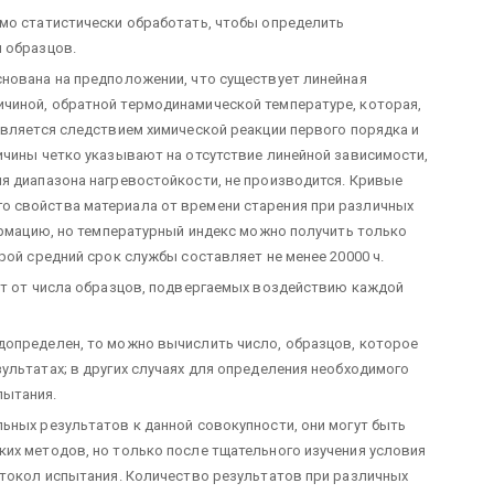
мо статистически обработать, чтобы определить
 образцов.
нована на предположении, что существует линейная
чиной, обратной термодинамической температуре, которая,
является следствием химической реакции первого порядка и
ичины четко указывают на отсутствие линейной зависимости,
я диапазона нагревостойкости, не производится. Кривые
 свойства материала от времени старения при различных
формацию, но температурный индекс можно получить только
рой средний срок службы составляет не менее 20000 ч.
ит от числа образцов, подвергаемых воздействию каждой
допределен, то можно вычислить число, образцов, которое
ультатах; в других случаях для определения необходимого
пытания.
ьных результатов к данной совокупности, они могут быть
их методов, но только после тщательного изучения условия
отокол испытания. Количество результатов при различных