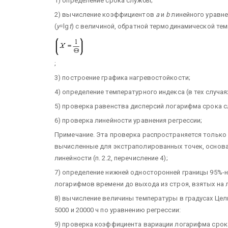
1) определение срока службы;
2) вычисление коэффициентов
a
и
b
линейного уравне
(
y
=lg
t
) с величиной, обратной термодинамической те
;
3) построение графика нагревостойкости;
4) определение температурного индекса (в тех случая
5) проверка равенства дисперсий логарифма срока с
6) проверка линейности уравнения регрессии;
Примечание. Эта проверка распространяется только 
вычисленные для экстраполированных точек, основ
линейности (п. 2.2, перечисление 4);
7) определение нижней односторонней границы 95%-н
логарифмов времени до выхода из строя, взятых на л
8) вычисление величины температуры в градусах Цел
5000 и 20000 ч по уравнению регрессии:
9) проверка коэффициента вариации логарифма срока