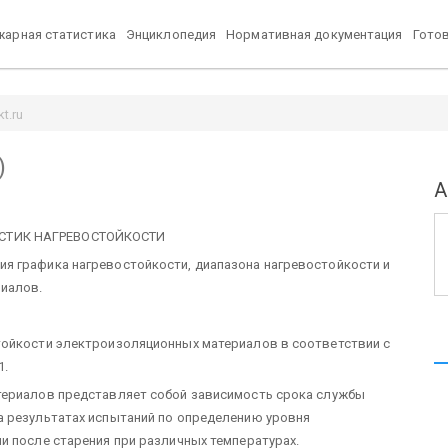
арная статистика
Энциклопедия
Нормативная документация
Гото
t.ru
)
А
СТИК НАГРЕВОСТОЙКОСТИ
я графика нагревостойкости, диапазона нагревостойкости и
иалов.
тойкости электроизоляционных материалов в соответствии с
1.
териалов представляет собой зависимость срока службы
а результатах испытаний по определению уровня
и после старения при различных температурах.