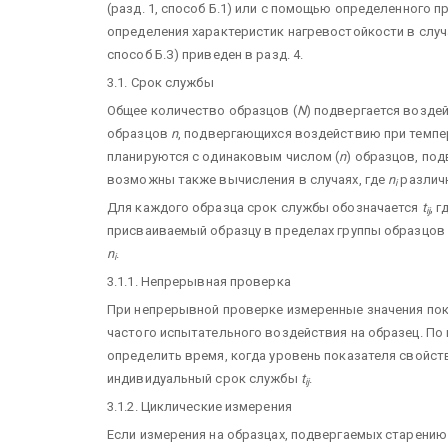
(разд. 1, способ Б.1) или с помощью определенного п
определения характеристик нагревостойкости в случ
способ Б.З) приведен в разд. 4.
3.1. Срок службы
Общее количество образцов (
N
) подвергается возд
образцов
n
, подвергающихся воздействию при темп
планируются с одинаковым числом (
n
) образцов, по
возможны также вычисления в случаях, где
n
различ
i
Для каждого образца срок службы обозначается
t
, г
ij
присваиваемый образцу в пределах группы образцов
n
.
i
3.1.1. Непрерывная проверка
При непрерывной проверке измеренные значения пок
частого испытательного воздействия на образец. П
определить время, когда уровень показателя свойств
индивидуальный срок службы
t
.
ij
3.1.2. Циклические измерения
Если измерения на образцах, подвергаемых старению