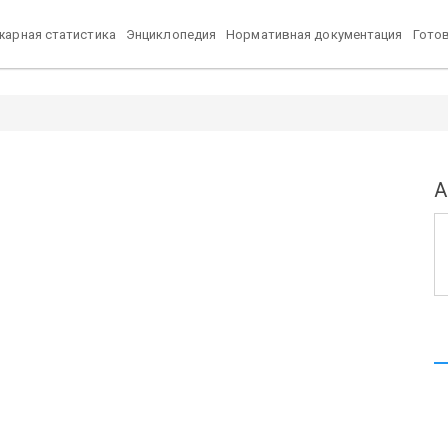
арная статистика
Энциклопедия
Нормативная документация
Гото
А