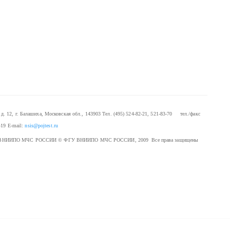
. 12, г. Балашиха, Московская обл., 143903
Тел. (495) 524-82-21, 521-83-70 тел./факс
-19
E-mail:
nsis@pojtest.ru
 ФГУ ВНИИПО МЧС РОССИИ
© ФГУ ВНИИПО МЧС РОССИИ, 2009 Все права защищены