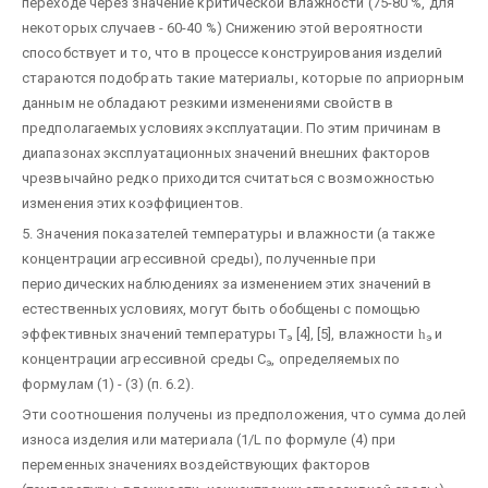
переходе через значение kpитичecкoй влажности (75-80 %, для
некоторых случаев - 60-40 %) Снижению этой вероятности
способствует и то, что в процессе конструирования изделий
стараются подобрать такие материалы, которые по априорным
данным не обладают резкими изменениями свойств в
предполагаемых условиях эксплуатации. По этим причинам в
диапазонах эксплуатационных значений внешних факторов
чрезвычайно редко приходится считаться с возможностью
изменения этих коэффициентов.
5. Значения показателей температуры и влажности (а также
концентрации агрессивной среды), полученные при
периодических наблюдениях за изменением этих значений в
естественных условиях, могут быть обобщены с помощью
эффективных значений температуры Т
[4], [5], влажности
h
и
э
э
концентрации агрессивной среды С
, определяемых по
э
формулам (1) - (3) (п. 6.2).
Эти соотношения получены из предположения, что сумма долей
износа изделия или материала (1/L по формуле (4) при
переменных значениях воздействующих факторов