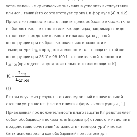
установленные критические значения в условиях эксплуатации
или испытаний (это соответствует сроку L в формуле (4) п. 6.2).
Продолжительность влагозащиты целесообразно выражать не
в абсолютных, а в относительных единицах, например в виде
отношения продолжительности влагозащиты данной
конструкции при выбранных значениях влажности и
температуры L
к продолжительности влагозащиты этой же
T
h
конструкции при 25 °С и 98-100 % относительной влажности
L
(приведенная продолжительность влагозащиты K)
25,100
(1)
В этом случае из результатов исследований в значительной
степени устраняется фактор влияния формы конструкции [ 1 ].
Приведенная продолжительность влагозащиты К представляет
собой обобщающий показатель (параметр) стойкости изделий к
воздействию сочетания “влажность - температура” и может
быть использована как обобщенный показатель для