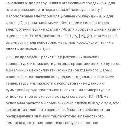
- значения n: для разрушения в агрессивных средах - 2-4, для
влагопроницаемости через полиэтиленовую пленку и
малополярные электроизоляционные компаунды - 4, 5, для
изоляций с пропитываемыми обмотками и сильноточных
электротехнических изделий - 7-8; для коррозии цинка и кадмия
в диапазоне 90-95 % влажности - 8-9 [16], [19], [20], при меньшей
влажности и для некоторых металлов коэффициенты ниже
вплоть до значений 1,5-2.
7. Были проведены расчеты эффективных значений
температуры и влажности для ряда представительных пунктов
в различных макроклиматических районах земного шара и
сравнения этих значений со средними годовыми значениями
температуры и влажности с использованием данных о
суммарной продолжительности сочетаний температуры и
относительной влажности воздуха согласно [10] - [14]. На
основании расчетов и сравнений был сделан вывод о том, что
каждый тип климата в принципе обладает особенностями
распределения значений температурно-влажностного
комплекса, которые позволяют получить простые