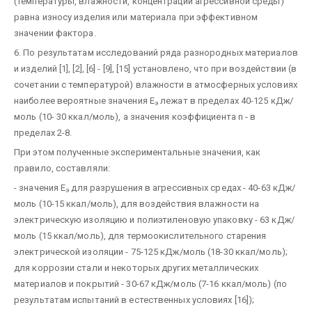
(температуры, влажности, концентрации агрессивной среды)
равна износу изделия или материала при эффективном
значении фактора.
6. По результатам исследований ряда разнородных материалов
и изделий [1], [2], [6] - [9], [15] установлено, что при воздействии (в
сочетании с температурой) влажности в атмосферных условиях
наиболее вероятные значения Е
лежат в пределах 40-125 кДж/
э
моль (10- 30 ккал/моль), а значения коэффициента n - в
пределах 2-8.
При этом полученные экспериментальные значения, как
правило, составляли:
- значения Е
для разрушения в агрессивных средах - 40-63 кДж/
э
моль (10-15 ккал/моль), для воздействия влажности на
электрическую изоляцию и полиэтиленовую упаковку - 63 кДж/
моль (15 ккал/моль), для термоокислительного старения
электрической изоляции - 75-125 кДж/моль (18-30 ккал/моль);
для коррозии стали и некоторых других металлических
материалов и покрытий - 30-67 кДж/моль (7-16 ккал/моль) (по
результатам испытаний в естественных условиях [16]);