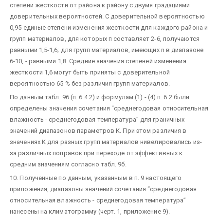
степени жесткости от района к району с двумя градациями
доверительных вероятностей. С доверительной вероятностью
0,95 единые степени изменения жесткости для каждого района и
групп материалов, для которых п составляет 2-6, получаются
равными 1,5-1,6; для групп материалов, имеющих n в диапазоне
6-10, - равными 1,8. Средние значения степеней изменения
жесткости 1,6 могут быть приняты с доверительной
вероятностью 65 % без различия групп материалов.
По данным табл. 96 (п. 6.4.2) и формулам (1) - (4) п. 6.2 были
определены значения сочетания “среднегодовая относительная
влажность - среднегодовая температура” для граничных
значений диапазонов параметров К. При этом различия в
значениях К для разных групп материалов нивелировались из-
за различных поправок при переходе от эффективных к
средним значениям согласно табл. 9б.
10. Полученные по данным, указанным в п. 9 настоящего
приложения, диапазоны значений сочетания “среднегодовая
относительная влажность - среднегодовая температура”
нанесены на климатограмму (черт. 1, приложение 9).