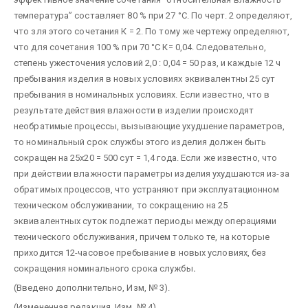
температура” составляет 80 % при 27 °С. По черт. 2 определяют,
что зля этого сочетания К = 2. По тому же чертежу определяют,
что для сочетания 100 % при 70 °С К= 0,04. Следовательно,
степень ужесточения условий 2,0 : 0,04 = 50 раз, и каждые 12 ч
пребывания изделия в новых условиях эквивалентны 25 сут
пребывания в номинальных условиях. Если известно, что в
результате действия влажности в изделии происходят
необратимые процессы, вызывающие ухудшение параметров,
то номинальный срок службы этого изделия должен быть
сокращен на 25х20 = 500 сут = 1,4 года. Если же известно, что
при действии влажности параметры изделия ухудшаются из-за
обратимых процессов, что устраняют при эксплуатационном
техническом обслуживании, то сокращению на 25
эквивалентных суток подлежат периоды между операциями
технического обслуживания, причем только те, на которые
приходится 12-часовое пребывание в новых условиях, без
сокращения номинального срока службы
.
(Введено дополнительно, Изм, № 3).
(Измененная редакция. Изм. № 4).