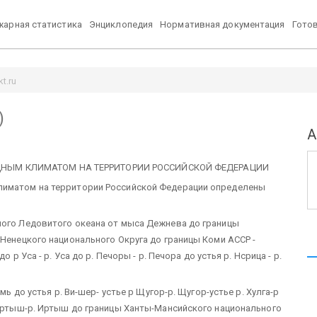
арная статистика
Энциклопедия
Нормативная документация
Гото
t.ru
)
А
НЫМ КЛИМАТОМ НА ТЕРРИТОРИИ РОССИЙСКОЙ ФЕДЕРАЦИИ
лиматом на территории Российской Федерации определены
ного Ледовитого океана от мыса Дежнева до границы
 Ненецкого национального Округа до границы Коми АССР -
 р Уса - р. Уса до р. Печоры - р. Печора до устья р. Нсрица - р.
мь до устья р. Ви-шер- устье р Щугор-р. Щугор-устье р. Хулга-р
р Иртыш-р. Иртыш до границы Ханты-Мансийского национального