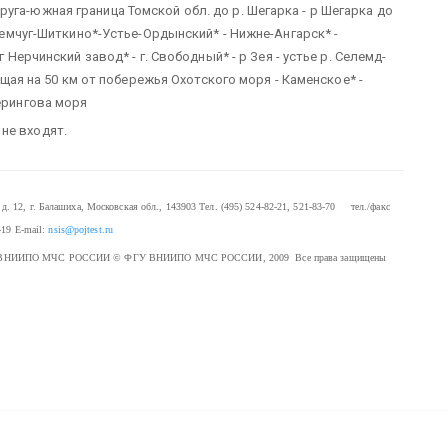
уга-южная граница Томской обл. до р. Шегарка - р Шегарка до
 Кемчуг-Шиткино*-Устье-Ордынский* - Нижне-Ангарск* -
г Нерчинский завод* - г. Свободный* - р Зея - устье р. Селемд-
оящая на 50 км от побережья Охотского моря - Каменское* -
Берингова моря
не входят.
. 12, г. Балашиха, Московская обл., 143903
Тел. (495) 524-82-21, 521-83-70 тел./факс
-19
E-mail:
nsis@pojtest.ru
 ФГУ ВНИИПО МЧС РОССИИ
© ФГУ ВНИИПО МЧС РОССИИ, 2009 Все права защищены