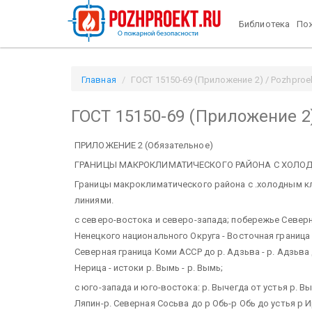
Библиотека
Пож
Главная
ГОСТ 15150-69 (Приложение 2) / Pozhproek
ГОСТ 15150-69 (Приложение 2
ПРИЛОЖЕНИЕ 2 (Обязательное)
ГРАНИЦЫ МАКРОКЛИМАТИЧЕСКОГО РАЙОНА С ХОЛОД
Границы макроклиматического района с .холодным к
линиями.
с северо-востока и северо-запада; побережье Север
Ненецкого национального Округа - Восточная граница
Северная граница Коми АССР до р. Адзьва - р. Адзьва до
Нерица - истоки р. Вымь - р. Вымь;
с юго-запада и юго-востока: р. Вычегда от устья р. Вы
Ляпин-р. Северная Сосьва до р Обь-р Обь до устья 