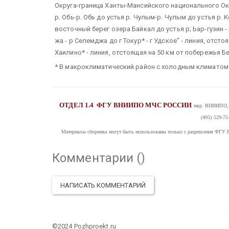
Округа-граница Ханты-Мансийского национального Окр
р. Обь-р. Обь до устья р. Чулым-р. Чулым до устья р.
восточный берег озера Байкал до устья р; Ьар-гузин - 
жа - р Селемджа до г Токур* - г Удское" - линия, отст
Хаилино* - линия, отстоящая на 50 км от побережья 
* В макроклиматический район с холодным климатом 
ОТДЕЛ 1.4
ФГУ ВНИИПО МЧС РОССИИ
мкр. ВНИИПО, д
(495) 529-75
Материалы сборника могут быть использованы только с разрешения
Комментарии (
)
НАПИСАТЬ КОММЕНТАРИЙ
©2024 Pozhproekt.ru