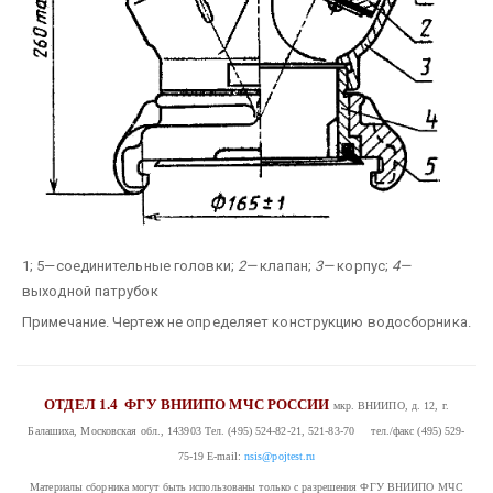
1; 5—соединительные головки;
2—
клапан;
3—
корпус;
4—
выходной патрубок
Примечание. Чертеж не определяет конструкцию водосборника.
ОТДЕЛ 1.4
ФГУ ВНИИПО МЧС РОССИИ
мкр. ВНИИПО, д. 12, г.
Балашиха, Московская обл., 143903
Тел. (495) 524-82-21, 521-83-70 тел./факс (495) 529-
75-19
E-mail:
nsis@pojtest.ru
Материалы сборника могут быть использованы только с разрешения ФГУ ВНИИПО МЧС