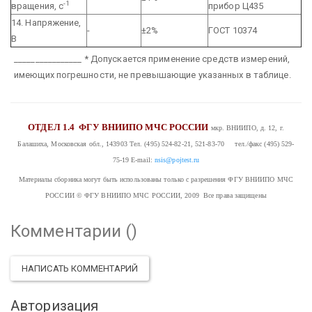
-1
вращения, с
прибор Ц435
14. Напряжение,
-
±2%
ГОСТ 10374
В
________________
* Допускается применение средств измерений,
имеющих погрешности, не превышающие указанных в таблице.
ОТДЕЛ 1.4
ФГУ ВНИИПО МЧС РОССИИ
мкр. ВНИИПО, д. 12, г.
Балашиха, Московская обл., 143903
Тел. (495) 524-82-21, 521-83-70 тел./факс (495) 529-
75-19
E-mail:
nsis@pojtest.ru
Материалы сборника могут быть использованы только с разрешения ФГУ ВНИИПО МЧС
РОССИИ
© ФГУ ВНИИПО МЧС РОССИИ, 2009 Все права защищены
Комментарии (
)
НАПИСАТЬ КОММЕНТАРИЙ
Авторизация