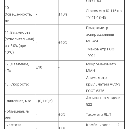
СИУТ-501
10.
Люксметр Ю-116 по
Освещенность,
-
±10%
ТУ 41-13-45
лк
Психрометр
11. Влажность
аспирационный
(относительная)
МВ-4М
-
±10%
св. 30% (при
Манометр ГОСТ
10°С)
9921
12. Давление,
Микроманометр
±10
-
кПа
ММН
Анемометр
13. Скорость:
крыльчатый АСО-3
ГОСТ 6376
Аспиратор модели
- линейная, м/с
±(0,1±0,5)
-
822
- объемная, л/
-
±5%
Тахометр 9ЦП
мин
- частота
Комбинированный
-
±1%