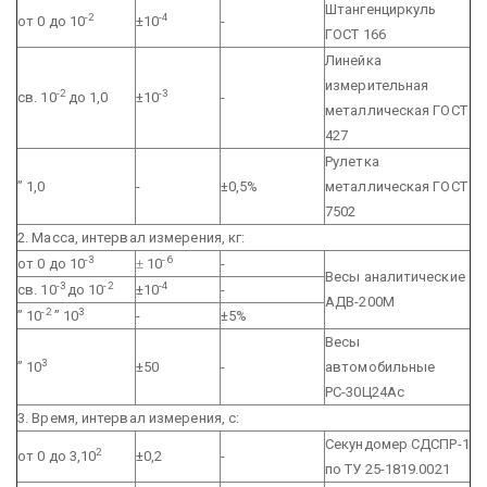
Штангенциркуль
-2
-4
от 0 до 10
±10
-
ГОСТ 166
Линейка
измерительная
-2
-3
св. 10
до 1,0
±10
-
металлическая ГОСТ
427
Рулетка
” 1,0
-
±0,5%
металлическая ГОСТ
7502
2. Масса, интервал измерения, кг:
-3
-6
от 0 до 10
±
10
-
Весы аналитические
-3
-2
-4
св. 10
до 10
±10
-
АДВ-200М
-2
3
” 10
” 10
-
±5%
Весы
3
” 10
±50
-
автомобильные
РС-30Ц24Ас
3. Время, интервал измерения, с:
Секундомер СДСПР-1
2
от 0 до 3,10
±0,2
-
по ТУ 25-1819.0021