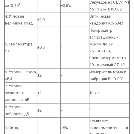
Секундомер СДСПР-1
2
св. 3,10
-
±0,6%
по ТУ 25-1819.0021
4. Угловая
Оптический
±1,0
-
величина, град
квадрант КО-60-М
Психрометр
аспирационный
5. Температура,
МВ-4М по ТУ
±0,5
-
°С
25.1607.054,
электротермометр
10-точечный ЭТ-10
6. Уровень звука,
Измеритель шума и
±2
-
дБ
А
вибрации ВШВ-003
7. Уровень
звукового
±2
-
То же
давления, дБ
8. Уровень
±2
-
”
вибрации, дБ
Комплект
9. Сила, Н
-
±5%
силоизмерительный