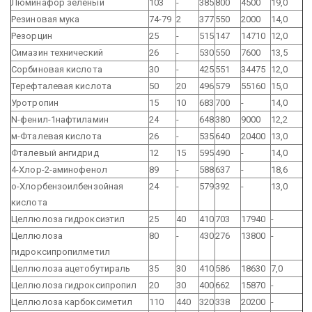
Люминафор зеленый
103
-
385
800
4500
19,0
Резиновая мука
74-79
2
377
550
2000
14,0
Резорцин
25
-
515
147
14710
12,0
Симазин технический
26
-
530
550
7600
13,5
Сорбиновая кислота
30
-
425
551
34475
12,0
Терефталевая кислота
50
20
496
579
55160
15,0
Уротропин
15
10
683
700
-
14,0
N-фенил-1нафтиламин
24
-
648
380
9000
12,2
м-Фталевая кислота
26
-
535
640
20400
13,0
Фталевый ангидрид
12
15
595
490
-
14,0
4-Хлор-2-аминофенол
89
-
588
637
-
18,6
о-Хлорбензоилбензойная
24
-
579
392
-
13,0
кислота
Целлюлоза гидроксиэтил
25
40
410
703
17940
-
Целлюлоза
80
-
430
276
13800
-
гидроксипропилметил
Целлюлоза ацетобутираль
35
30
410
586
18630
7,0
Целлюлоза гидроксипропил
20
30
400
662
15870
-
Целлюлоза карбоксиметил
110
440
320
338
20200
-