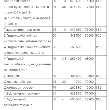
Бериллий ацетат
80
100
620
600
15000
15,0
транс-Бутендиновая кислота,
85
35
375
710
17250
15,0
транс-2-бутен-2,3-
дионоваякислота, фумаровая
кислота
Гексаметилентетрамин
15
10
340
680
76000
14,0
2-Гидроксибензойная
50
-
543
500
30000
10,0
кислота,салициловая кислота
4-Гидроксибензойная кислота,
26
-
550
600
-
12,0
N-оксибензойная кислота
4-Гидрокси-3-
40
3,3
280
460
68000
-
метоксибензальдегид,ванилин,
ванилильдегид
Декстрин
40
-
400
680
19300
10,0
Диазоминобензол
15
20
-
790
70000
-
Диаминоантроруфин
79
-
260
330
10000
14,5
1,2-Диаминоантрахинон
61
-
628
800
77000
-
1,4-Диамино-2-
50
-
650
680
23700
13,0
бензоилантрахинон