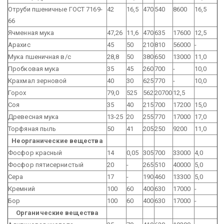
Отруби пшеничные ГОСТ 7169-
42
16,5
470
540
8600
16,5
66
Ячменная мука
47,26
11,6
470
635
17600
12,5
Арахис
45
50
210
810
56000
-
Мука пшеничная в/с
28,8
50
380
650
13000
11,0
Пробковая мука
35
45
260
700
-
10,0
Крахмал зерновой
40
30
625
770
-
10,0
Горох
79,0
525
562
20700
12,5
Соя
35
40
215
700
17200
15,0
Древесная мука
13-25
20
255
770
17000
17,0
Торфяная пыль
50
41
205
250
9200
11,0
Неорганические вещества
Фосфор красный
14
0,05
305
700
33000
4,0
Фосфор пятисернистый
20
-
265
510
40000
5,0
Сера
17
-
190
460
13300
5,0
Кремний
100
60
400
630
17000
-
Бор
100
60
400
630
17000
-
Органические вещества