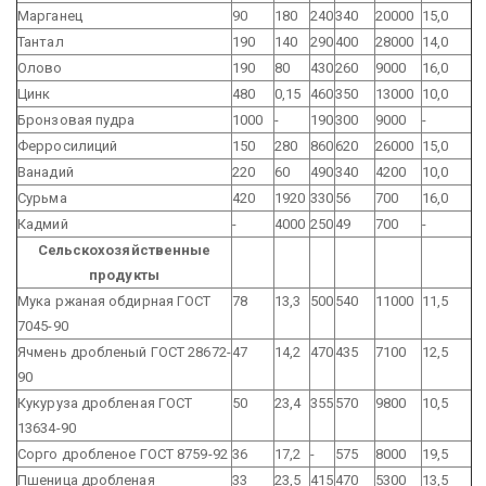
Марганец
90
180
240
340
20000
15,0
Тантал
190
140
290
400
28000
14,0
Олово
190
80
430
260
9000
16,0
Цинк
480
0,15
460
350
13000
10,0
Бронзовая пудра
1000
-
190
300
9000
-
Ферросилиций
150
280
860
620
26000
15,0
Ванадий
220
60
490
340
4200
10,0
Сурьма
420
1920
330
56
700
16,0
Кадмий
-
4000
250
49
700
-
Сельскохозяйственные
продукты
Мука ржаная обдирная ГОСТ
78
13,3
500
540
11000
11,5
7045-90
Ячмень дробленый ГОСТ 28672-
47
14,2
470
435
7100
12,5
90
Кукуруза дробленая ГОСТ
50
23,4
355
570
9800
10,5
13634-90
Сорго дробленое ГОСТ 8759-92
36
17,2
-
575
8000
19,5
Пшеница дробленая
33
23,5
415
470
5300
13,5