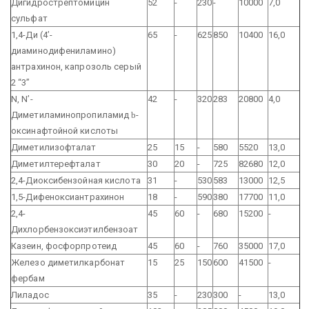
Дигидрострептомицин
52
-
230
-
10000
7,0
сульфат
1,4-Ди (4’-
65
-
625
850
10400
16,0
диаминодифениламино)
антрахинон, капрозоль серый
2 “3”
N, N’-
42
-
320
283
20800
4,0
Диметиламинопропиламид
b
-
оксинафтойной кислоты
Диметилизофталат
25
15
-
580
5520
13,0
Диметилтерефталат
30
20
-
725
82680
12,0
2,4-Диоксибензойная кислота
31
-
530
583
13000
12,5
1,5-Дифеноксиантрахинон
18
-
590
380
17700
11,0
2,4-
45
60
-
680
15200
-
Дихлорбензоксиэтилбензоат
Казеин, фосфорпротеид
45
60
-
760
35000
17,0
Железо диметилкарбонат
15
25
150
600
41500
-
фербам
Лиладос
35
-
230
300
-
13,0