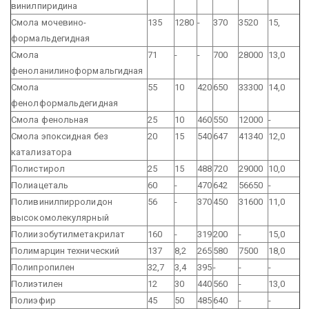
винилпиридина
Смола мочевино-
135
1280
-
370
3520
15,
формальдегидная
Смола
71
-
-
700
28000
13,0
феноланилиноформальгидная
Смола
55
10
420
650
33300
14,0
фенолформальдегидная
Смола фенольная
25
10
460
550
12000
-
Смола эпоксидная без
20
15
540
647
41340
12,0
катализатора
Полистирол
25
15
488
720
29000
10,0
Полиацеталь
60
-
470
642
56650
-
Поливинилпирролидон
56
-
370
450
31600
11,0
высокомолекулярный
Полиизобутилметакрилат
160
-
319
200
-
15,0
Полимарцин технический
137
8,2
265
580
7500
18,0
Полипропилен
32,7
3,4
395
-
-
-
Полиэтилен
12
30
440
560
-
13,0
Полиэфир
45
50
485
640
-
-