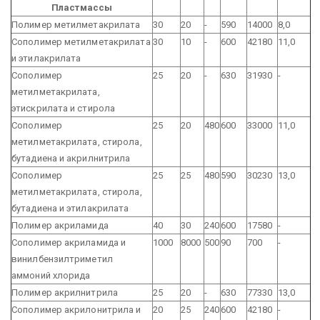
Пластмассы
Полимер метилметакрилата
30
20
-
590
14000
8,0
Сополимер метилметакрилата
30
10
-
600
42180
11,0
и этилакрилата
Сополимер
25
20
-
630
31930
-
метилметакрилата,
этискрилата и стирола
Сополимер
25
20
480
600
33000
11,0
метилметакрилата, стирола,
бутадиена и акрилнитрила
Сополимер
25
25
480
590
30230
13,0
метилметакрилата, стирола,
бутадиена и этилакрилата
Полимер акриламида
40
30
240
600
17580
-
Сополимер акриламида и
1000
8000
500
90
700
-
винилбензилтриметил
аммоний хлорида
Полимер акрилнитрила
25
20
-
630
77330
13,0
Сополимер акрилонитрила и
20
25
240
600
42180
-