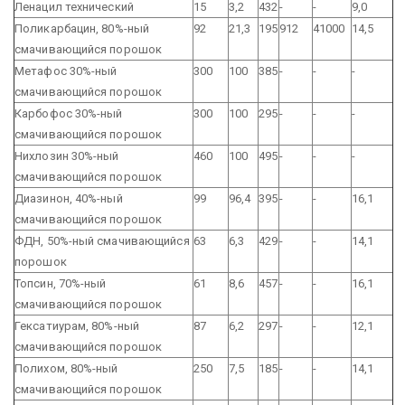
Ленацил технический
15
3,2
432
-
-
9,0
Поликарбацин, 80%-ный
92
21,3
195
912
41000
14,5
смачивающийся порошок
Метафос 30%-ный
300
100
385
-
-
-
смачивающийся порошок
Карбофос 30%-ный
300
100
295
-
-
-
смачивающийся порошок
Нихлозин 30%-ный
460
100
495
-
-
-
смачивающийся порошок
Диазинон, 40%-ный
99
96,4
395
-
-
16,1
смачивающийся порошок
ФДН, 50%-ный смачивающийся
63
6,3
429
-
-
14,1
порошок
Топсин, 70%-ный
61
8,6
457
-
-
16,1
смачивающийся порошок
Гексатиурам, 80%-ный
87
6,2
297
-
-
12,1
смачивающийся порошок
Полихом, 80%-ный
250
7,5
185
-
-
14,1
смачивающийся порошок