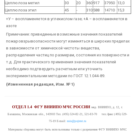
Целлюлоза метил
30
20
360
917
37950
13,0
Целлюлоза этил
45
-
310
588
14710
15,3
+У – воспламеняется в углекислом газе; +А – воспламеняется в
азоте
Примечание: приведенные возможные значения показателей
пожаровзрывоопасности могут изменяться в широких пределах
в зависимости от химической чистоты вещества,
распределения частиц по размерам, состояния их поверхности и
т.д. Для практического применения значения показателей
необходимо подтвердить расчетным или уточнить
экспериментальными методами по ГОСТ 12.1.044-89.
(Измененная редакция, Изм. № 1)
ОТДЕЛ 1.4
ФГУ ВНИИПО МЧС РОССИИ
мкр. ВНИИПО, д. 12, г.
Балашиха, Московская обл., 143903
Тел. (495) 524-82-21, 521-83-70 тел./факс (495) 529-
75-19
E-mail:
nsis@pojtest.ru
Материалы сборника могут быть использованы только с разрешения ФГУ ВНИИПО МЧС