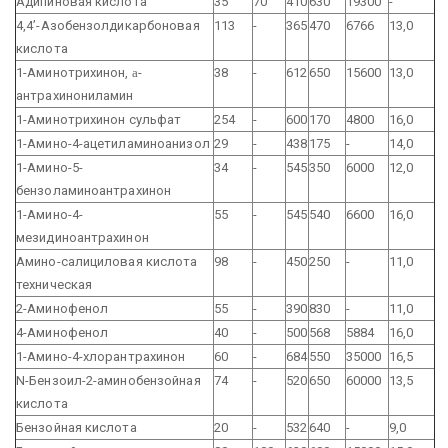
Адипиновая кислота
35
70
410
630
19300
-
4,4’-Азобензолдикарбоновая
113
-
365
470
6766
13,0
кислота
1-Аминотрихинон,
a
-
38
-
612
650
15600
13,0
антрахинониламин
1-Аминотрихинон сульфат
254
-
600
170
4800
16,0
1-Амино-4-ацетиламиноанизол
29
-
438
175
-
14,0
1-Амино-5-
34
-
545
350
6000
12,0
бензоламиноантрахинон
1-Амино-4-
55
-
545
540
6600
16,0
мезидиноантрахинон
Амино-салициловая кислота
98
-
450
250
-
11,0
техническая
2-Аминофенол
55
-
390
830
-
11,0
4-Аминофенол
40
-
500
568
5884
16,0
1-Амино-4-хлорантрахинон
60
-
684
550
35000
16,5
N-Бензоил-2-аминобензойная
74
-
520
650
60000
13,5
кислота
Бензойная кислота
20
-
532
640
-
9,0