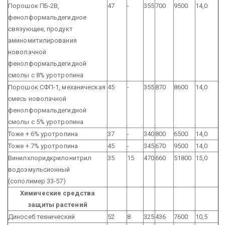
Порошок ПБ-2В,
47
-
355
700
9500
14,0
фенолформальдегидное
связующее, продукт
аминомитилирования
новолачной
фенолформальдегидной
смолы с 8% уротропина
Порошок СФП-1, механическая
45
-
355
870
8600
14,0
смесь новолачной
фенолформальдегидной
смолы с 5% уротропина
Тоже + 6% уротропина
37
-
340
800
6500
14,0
Тоже + 7% уротропина
45
-
345
670
9500
14,0
Винилхлоридкрилонитрил
35
15
470
660
51800
15,0
водоэмульсионный
(сополимер 33-57)
Химические средства
защиты растений
Диносеб технический
52
8
325
436
7600
10,5