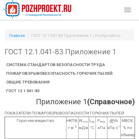
Toggl
naviga
Главная
ГОСТ 12.1.041-83 Приложение 1 / Pozhproekt.ru
ГОСТ 12.1.041-83 Приложение 1
СИСТЕМА СТАНДАРТОВ БЕЗОПАСНОСТИ ТРУДА
ПОЖАРОВЗРЫВОБЕЗОПАСНОСТЬ ГОРЮЧИХ ПЫЛЕЙ
ОБЩИЕ ТРЕБОВАНИЯ
ГОСТ 12.1.041-83
Приложение 1
(Справочное)
ПОКАЗАТЕЛИ ПОЖАРОВЗРЫВООПАСНОСТИ ГОРЮЧИХ ПЫЛЕЙ
Горючее вещество
НКПВ,
W
,
t
,
P
dP
d
t
МВСК,
vin
св
max
-3
-1
г м
мДж
°С
кПа
кПа
с
% по
объему