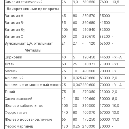
Симазин технический
26
9,0
530
550
7600
13,5
Лекарственные препараты
Витамин А
45
80
250
570
35000
-
Витамин В
35
60
360
680
41500
-
1
Витамин В
106
80
510
840
32500
-
2
Витамин С
60
20
280
610
33200
-
Вулкацимат ДА, этилцимат
21
27
-
120
53600
-
Металлы
Цирконий
40
5
190
450
44500
+У:+А
Титан
60
25
510
371
23800
+У:I
Магний
25
10
490
500
70000
+У
Алюминий
10
0,025
470
660
63000
2,0
Алюминиево-магниевый сплав
25
0,047
280
600
70000
+У:+А
Торий
75
5
270
350
23000
2,0
Силикокальций
42
150
490
660
30000
8,0
Железо кабонильное
105
20
310
300
17000
10,0
Ферротитан
140
80
400
370
67000
13,0
Железо восстановленное
66
80
475
250
50000
11,0
Ферромарганец
130
0,25
240
330
30000
-